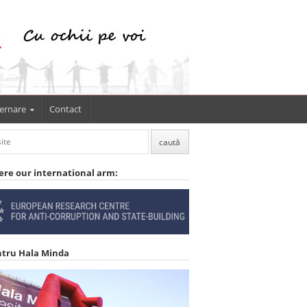
ernare
Contact
ere our international arm:
ntru Hala Minda