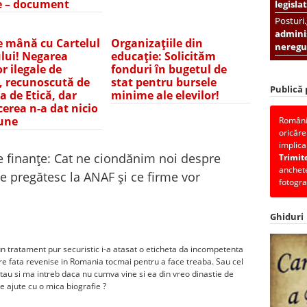
e – document
legislat
Posturi
adminis
e mână cu Cartelul
Organizațiile din
neregul
ui! Negarea
educație: Solicităm
or ilegale de
fonduri în bugetul de
, recunoscută de
stat pentru bursele
Publică
a de Etică, dar
minime ale elevilor!
erea n-a dat nicio
une
România
oricăre
implica
e finanțe: Cat ne ciondănim noi despre
Trimit
anchete
se pregătesc la ANAF și ce firme vor
fotogra
Ghiduri
un tratament pur securistic i-a atasat o eticheta da incompetenta
are fata revenise in Romania tocmai pentru a face treaba. Sau cel
tau si ma intreb daca nu cumva vine si ea din vreo dinastie de
 ajute cu o mica biografie ?