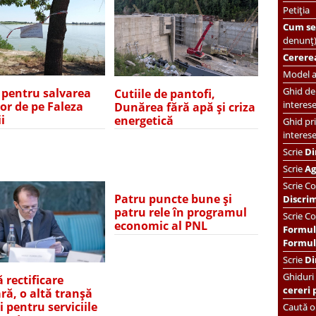
Petiția
Cum se 
denunț
Cererea
Model ac
Ghid de 
e pentru salvarea
Cutiile de pantofi,
interes
lor de pe Faleza
Dunărea fără apă și criza
i
energetică
Ghid pri
interes
Scrie
Di
Scrie
Ag
Scrie
Co
Patru puncte bune și
Discri
patru rele în programul
Scrie Co
economic al PNL
Formul
Formula
Scrie
Di
Ghiduri
 rectificare
cereri 
ră, o altă tranșă
 pentru serviciile
Caută or