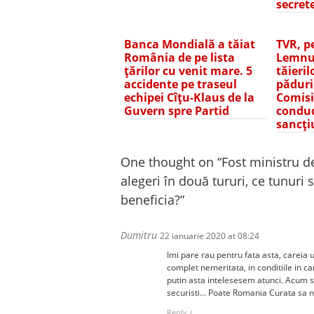
secret
Banca Mondială a tăiat
TVR, p
România de pe lista
Lemnul
țărilor cu venit mare. 5
tăieril
accidente pe traseul
păduri
echipei Cîțu-Klaus de la
Comisi
Guvern spre Partid
conduc
sancți
One thought on “
Fost ministru d
alegeri în două tururi, ce tunuri 
beneficia?
”
Dumitru
22 ianuarie 2020 at 08:24
Imi pare rau pentru fata asta, careia 
complet nemeritata, in conditiile in c
putin asta intelesesem atunci. Acum s
securisti… Poate Romania Curata sa ne
Reply
↓