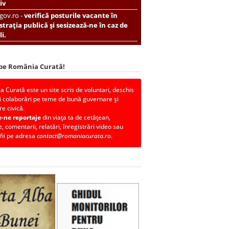
iv
.gov.ro -
verifică posturile vacante în
trația publică și sesizează-ne în caz de
i.
 pe România Curată!
 Curată este un site scris de voluntari, deschis
i colaborări pe teme de bună guvernare și
re civică.
e-ne reportaje
din viața ta de cetățean,
, comentarii, relatări, înregistrări video sau
fii pe adresa
contact@romaniacurata.ro
.