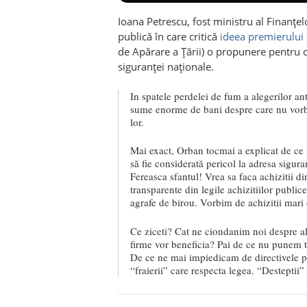
Ioana Petrescu, fost ministru al Finanțelo
publică în care critică
ideea premierului
de Apărare a Țării) o propunere pentru ca
siguranţei naţionale.
In spatele perdelei de fum a alegerilor an
sume enorme de bani despre care nu vorb
lor.
Mai exact, Orban tocmai a explicat de ce
să fie considerată pericol la adresa sigur
Fereasca sfantul! Vrea sa faca achizitii d
transparente din legile achizitiilor publi
agrafe de birou. Vorbim de achizitii mari
Ce ziceti? Cat ne ciondanim noi despre al
firme vor beneficia? Pai de ce nu punem to
De ce ne mai impiedicam de directivele pe 
“fraierii” care respecta legea. “Desteptii”