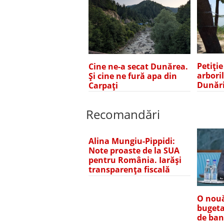
Petiți
Cine ne-a secat Dunărea.
arbori
Și cine ne fură apa din
Dunări
Carpați
Recomandări
Alina Mungiu-Pippidi:
Note proaste de la SUA
pentru România. Iarăși
transparența fiscală
O nouă
bugeta
de bani