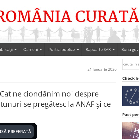
blicații
Oameni
Politici publice
Rapoarte SAR
Buna guv
21 ianuarie 2020
Check h
: Cat ne ciondănim noi despre
 tunuri se pregătesc la ANAF și ce
Pact pe
RSĂ PREFERATĂ