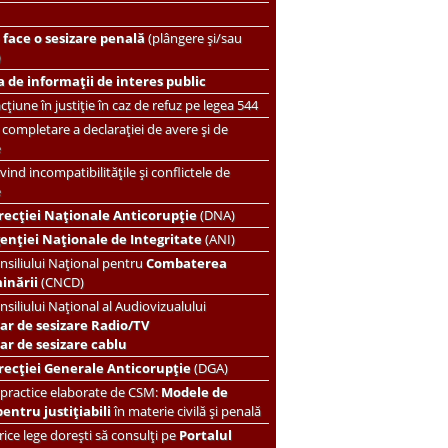
face o sesizare penală
(plângere și/sau
)
 de informații de interes public
țiune în justiție în caz de refuz pe legea 544
completare a declarației de avere și de
e
vind incompatibilitățile și conflictele de
e
recției Naționale Anticorupție
(DNA)
enției Naționale de Integritate
(ANI)
nsiliului Național pentru
Combaterea
minării
(CNCD)
nsiliului Național al Audiovizualului
ar de sesizare Radio/TV
r de sesizare cablu
recției Generale Anticorupție
(DGA)
 practice elaborate de CSM:
Modele de
pentru justițiabili
în materie civilă și penală
ice lege dorești să consulți pe
Portalul