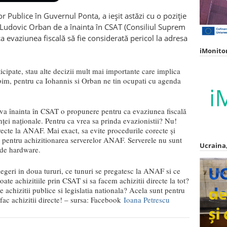
r Publice în Guvernul Ponta, a ieșit astăzi cu o poziție
Ludovic Orban de a înainta în CSAT (Consiliul Suprem
 evaziunea fiscală să fie considerată pericol la adresa
iMonito
ticipate, stau alte decizii mult mai importante care implica
im, pentru ca Iohannis si Orban ne tin ocupati cu agenda
 va înainta în CSAT o propunere pentru ca evaziunea fiscală
anţei naţionale. Pentru ca vrea sa prinda evazionistii? Nu!
irecte la ANAF. Mai exact, sa evite procedurile corecte și
ce pentru achizitionarea serverelor ANAF. Serverele nu sunt
Ucraina,
 de hardware.
egeri in doua tururi, ce tunuri se pregatesc la ANAF si ce
ate achizitiile prin CSAT si sa facem achizitii directe la tot?
achizitii publice si legislatia nationala? Acela sunt pentru
 fac achizitii directe! – sursa: Facebook
Ioana Petrescu