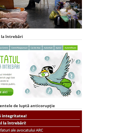
 la întrebări
entele de luptă anticorupție
ă integritatea!
ul la întrebări!
faturi ale avocatului ARC