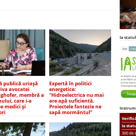
Ia statul
ă publică uriașă
Expertă în politici
iva avocatei
energetice:
ghofer, membră a
”Hidroelectrica nu mai
ului, care i-a
are apă suficientă.
pe medici și
Proiectele fantezie ne
Instrum
ori
sapă mormântul”
Verific
Ia stat
300 de s