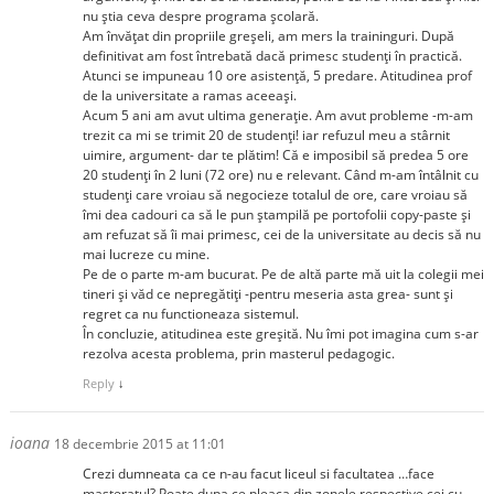
nu știa ceva despre programa școlară.
Am învățat din propriile greșeli, am mers la traininguri. După
definitivat am fost întrebată dacă primesc studenți în practică.
Atunci se impuneau 10 ore asistență, 5 predare. Atitudinea prof
de la universitate a ramas aceeași.
Acum 5 ani am avut ultima generație. Am avut probleme -m-am
trezit ca mi se trimit 20 de studenți! iar refuzul meu a stârnit
uimire, argument- dar te plătim! Că e imposibil să predea 5 ore
20 studenți în 2 luni (72 ore) nu e relevant. Când m-am întâlnit cu
studenți care vroiau să negocieze totalul de ore, care vroiau să
îmi dea cadouri ca să le pun ștampilă pe portofolii copy-paste și
am refuzat să îi mai primesc, cei de la universitate au decis să nu
mai lucreze cu mine.
Pe de o parte m-am bucurat. Pe de altă parte mă uit la colegii mei
tineri și văd ce nepregătiți -pentru meseria asta grea- sunt și
regret ca nu functioneaza sistemul.
În concluzie, atitudinea este greșită. Nu îmi pot imagina cum s-ar
rezolva acesta problema, prin masterul pedagogic.
Reply
↓
ioana
18 decembrie 2015 at 11:01
Crezi dumneata ca ce n-au facut liceul si facultatea …face
masteratul? Poate dupa ce pleaca din zonele respective cei cu