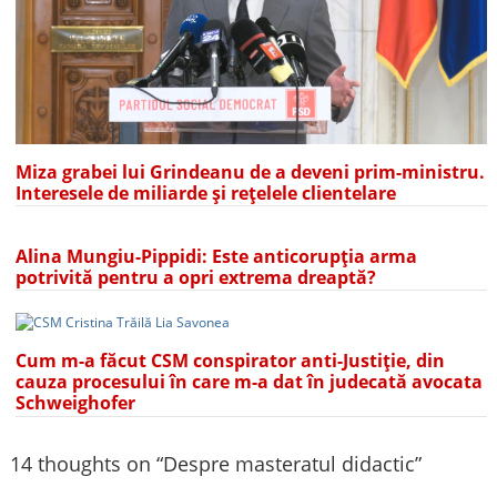
Miza grabei lui Grindeanu de a deveni prim-ministru.
Interesele de miliarde și rețelele clientelare
Alina Mungiu-Pippidi: Este anticorupția arma
potrivită pentru a opri extrema dreaptă?
Cum m-a făcut CSM conspirator anti-Justiție, din
cauza procesului în care m-a dat în judecată avocata
Schweighofer
14 thoughts on “
Despre masteratul didactic
”