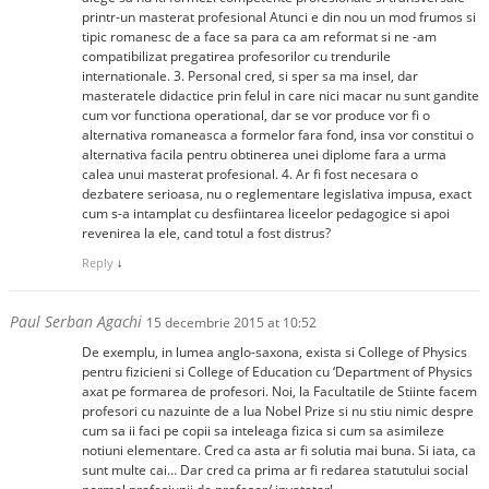
printr-un masterat profesional Atunci e din nou un mod frumos si
tipic romanesc de a face sa para ca am reformat si ne -am
compatibilizat pregatirea profesorilor cu trendurile
internationale. 3. Personal cred, si sper sa ma insel, dar
masteratele didactice prin felul in care nici macar nu sunt gandite
cum vor functiona operational, dar se vor produce vor fi o
alternativa romaneasca a formelor fara fond, insa vor constitui o
alternativa facila pentru obtinerea unei diplome fara a urma
calea unui masterat profesional. 4. Ar fi fost necesara o
dezbatere serioasa, nu o reglementare legislativa impusa, exact
cum s-a intamplat cu desfiintarea liceelor pedagogice si apoi
revenirea la ele, cand totul a fost distrus?
Reply
↓
Paul Serban Agachi
15 decembrie 2015 at 10:52
De exemplu, in lumea anglo-saxona, exista si College of Physics
pentru fizicieni si College of Education cu ‘Department of Physics
axat pe formarea de profesori. Noi, la Facultatile de Stiinte facem
profesori cu nazuinte de a lua Nobel Prize si nu stiu nimic despre
cum sa ii faci pe copii sa inteleaga fizica si cum sa asimileze
notiuni elementare. Cred ca asta ar fi solutia mai buna. Si iata, ca
sunt multe cai… Dar cred ca prima ar fi redarea statutului social