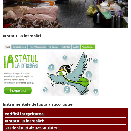
Ia statul la întrebări
Instrumentele de luptă anticorupție
Verifică integritatea!
Ia statul la întrebări!
300 de sfaturi ale avocatului ARC