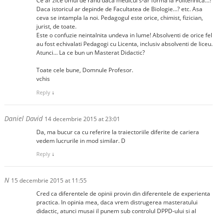
Ce ar zice omul de rand daca medicul s-ar forma la Politehnica…?
Daca istoricul ar depinde de Facultatea de Biologie…? etc. Asa
ceva se intampla la noi. Pedagogul este orice, chimist, fizician,
jurist, de toate.
Este o confuzie neintalnita undeva in lume! Absolventi de orice fel
au fost echivalati Pedagogi cu Licenta, inclusiv absolventi de liceu.
Atunci… La ce bun un Masterat Didactic?
Toate cele bune, Domnule Profesor.
vchis
Reply
↓
Daniel David
14 decembrie 2015 at 23:01
Da, ma bucur ca cu referire la traiectoriile diferite de cariera
vedem lucrurile in mod similar. D
Reply
↓
N
15 decembrie 2015 at 11:55
Cred ca diferentele de opinii provin din diferentele de experienta
practica. In opinia mea, daca vrem distrugerea masteratului
didactic, atunci musai il punem sub controlul DPPD-ului si al