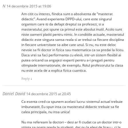
N
14 decembrie 2015 at 19:06
Am citit cu interes, fiindca sunt o absolventa de “masterat
didactic”. Avand experienta DPPD-ului, care este singurul
organism care iti da defapt dreptul sa profesezi, si a
masteratului, pot spune ca primul este absolut inutil. Acolo sunt
niste oameni platiti pentru nimic. In conditiile actuale, masteratul
didactic este singura sansa reala si ar trebui ca fiecare disciplina
in fiecare universitate sa aibe cate unul. Si nu, nu este deloc
nevoie sa fii doctor in fizica sau matematica ca sa predai la liceu.
Daca vrei sa faci performanta cu elevii, intr-un sistem flexibil ai
putea oricand sa angajezi experti pentru a-i pregati pentru
olimpiade internationale, de exemplu. Rolul profesorului la clasa
nu este acela de a explica fizica cuantica.
Reply
↓
Daniel David
14 decembrie 2015 at 20:45
Ca esenta cred ca spunem acelasi lucru: sistemul actual trebuie
imbunatatit. Eu spun insa ca masteratul didactic trebuie sa fie
calea principala, nu insa unica!
Nu ma refeream la doctori – desi ar fi ciudat ca un doctor intr-o
stiinta sa poata preda la studenti, dar nu la elevi de liceu -, ci la