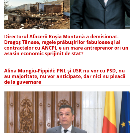
Directorul Afacerii Roșia Montană a demisionat.
Dragoș Tănase, regele prăbușirilor fabuloase și al
contractelor cu ANCPI, e un mare antreprenor ori un
asasin economic sprijinit de stat?
Alina Mungiu-Pippidi: PNL și USR nu vor cu PSD, nu
au majoritate, nu vor anticipate, dar nici nu pleacă
de la guvernare