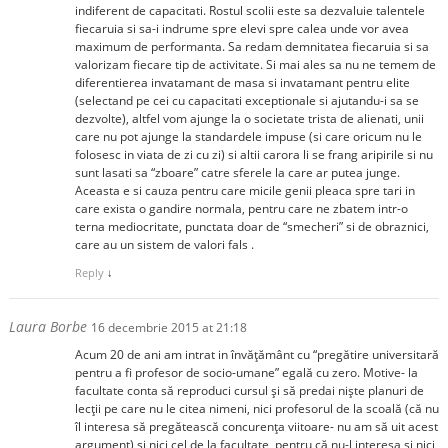
indiferent de capacitati. Rostul scolii este sa dezvaluie talentele
fiecaruia si sa-i indrume spre elevi spre calea unde vor avea
maximum de performanta. Sa redam demnitatea fiecaruia si sa
valorizam fiecare tip de activitate. Si mai ales sa nu ne temem de
diferentierea invatamant de masa si invatamant pentru elite
(selectand pe cei cu capacitati exceptionale si ajutandu-i sa se
dezvolte), altfel vom ajunge la o societate trista de alienati, unii
care nu pot ajunge la standardele impuse (si care oricum nu le
folosesc in viata de zi cu zi) si altii carora li se frang aripirile si nu
sunt lasati sa “zboare” catre sferele la care ar putea junge.
Aceasta e si cauza pentru care micile genii pleaca spre tari in
care exista o gandire normala, pentru care ne zbatem intr-o
terna mediocritate, punctata doar de “smecheri” si de obraznici,
care au un sistem de valori fals .
Reply
↓
Laura Borbe
16 decembrie 2015 at 21:18
Acum 20 de ani am intrat in învățământ cu “pregătire universitară
pentru a fi profesor de socio-umane” egală cu zero. Motive- la
facultate conta să reproduci cursul și să predai niște planuri de
lecții pe care nu le citea nimeni, nici profesorul de la scoală (că nu
îl interesa să pregătească concurența viitoare- nu am să uit acest
argument) și nici cel de la facultate, pentru că nu-l interesa și nici