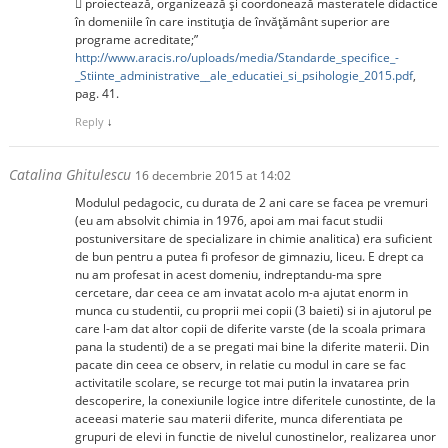
 proiectează, organizează și coordonează masteratele didactice
în domeniile în care instituția de învățământ superior are
programe acreditate;”
http://www.aracis.ro/uploads/media/Standarde_specifice_-
_Stiinte_administrative__ale_educatiei_si_psihologie_2015.pdf
,
pag. 41.
Reply
↓
Catalina Ghitulescu
16 decembrie 2015 at 14:02
Modulul pedagocic, cu durata de 2 ani care se facea pe vremuri
(eu am absolvit chimia in 1976, apoi am mai facut studii
postuniversitare de specializare in chimie analitica) era suficient
de bun pentru a putea fi profesor de gimnaziu, liceu. E drept ca
nu am profesat in acest domeniu, indreptandu-ma spre
cercetare, dar ceea ce am invatat acolo m-a ajutat enorm in
munca cu studentii, cu proprii mei copii (3 baieti) si in ajutorul pe
care l-am dat altor copii de diferite varste (de la scoala primara
pana la studenti) de a se pregati mai bine la diferite materii. Din
pacate din ceea ce observ, in relatie cu modul in care se fac
activitatile scolare, se recurge tot mai putin la invatarea prin
descoperire, la conexiunile logice intre diferitele cunostinte, de la
aceeasi materie sau materii diferite, munca diferentiata pe
grupuri de elevi in functie de nivelul cunostinelor, realizarea unor