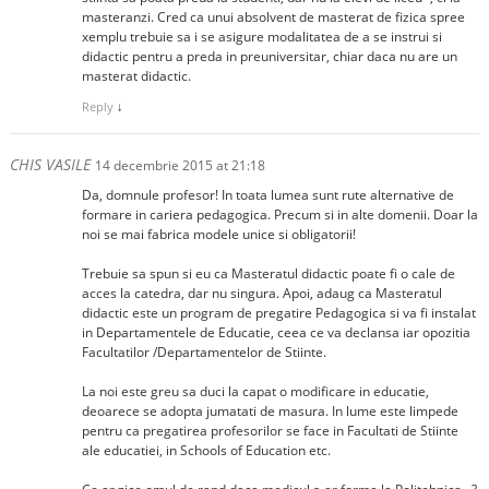
masteranzi. Cred ca unui absolvent de masterat de fizica spree
xemplu trebuie sa i se asigure modalitatea de a se instrui si
didactic pentru a preda in preuniversitar, chiar daca nu are un
masterat didactic.
Reply
↓
CHIS VASILE
14 decembrie 2015 at 21:18
Da, domnule profesor! In toata lumea sunt rute alternative de
formare in cariera pedagogica. Precum si in alte domenii. Doar la
noi se mai fabrica modele unice si obligatorii!
Trebuie sa spun si eu ca Masteratul didactic poate fi o cale de
acces la catedra, dar nu singura. Apoi, adaug ca Masteratul
didactic este un program de pregatire Pedagogica si va fi instalat
in Departamentele de Educatie, ceea ce va declansa iar opozitia
Facultatilor /Departamentelor de Stiinte.
La noi este greu sa duci la capat o modificare in educatie,
deoarece se adopta jumatati de masura. In lume este limpede
pentru ca pregatirea profesorilor se face in Facultati de Stiinte
ale educatiei, in Schools of Education etc.