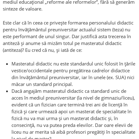
mediul educaţional „reforme ale reformelor”, fără să generăm
sinteze de valoare.
Este clar că în ceea ce priveşte formarea personalului didactic
pentru învăţământul preuniversitar actualul sistem (teza) nu
este performant de unul singur. Dar justifică asta trecerea în
antiteză şi anume să mizăm totul pe masteratul didactic
(antiteza)? Eu cred că nu, şi iată de ce:
Masteratul didactic nu este standardul unic folosit în ţările
vestice/occidentale pentru pregătirea cadrelor didactice
din învăţământul preuniversitar, iar în unele (ex. SUA) nici
măcar un standard principal.
Dacă angajăm masteratul didactic ca standard unic de
acces în mediul preuniversitar (la nivel de gimnaziu/liceu),
evident că un fizician care termină trei ani de licenţă în
fizică şi care urmează apoi un masterat de specialitate în
fizică nu va mai urma şi un masterat didactic şi, în
consecinţă, nu va putea preda elevilor. Dar oare elevii de
liceu nu ar merita să aibă profesori pregătiţi în specialitate
la nivel de master?