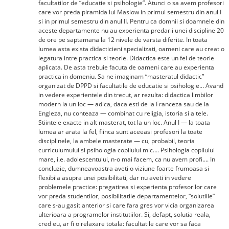
facultatilor de “educatie si psihologie”. Atunci o sa avem profesori
care vor preda piramida lui Maslow in primul semestru din anul I
si in primul semestru din anul II. Pentru ca domnii si doamnele din
aceste departamente nu au experienta predarii unei discipline 20
de ore pe saptamana la 12 nivele de varsta diferite. In toata
lumea asta exista didacticieni specializati, oameni care au creat o
legatura intre practica si teorie. Didactica este un fel de teorie
aplicata. De asta trebuie facuta de oameni care au experienta
practica in domeniu. Sa ne imaginam “masteratul didactic”
organizat de DPPD si facultatile de educatie si psihologie… Avand
in vedere experientele din trecut, ar rezulta: didactica limbilor
modern la un loc — adica, daca esti de la Franceza sau de la
Engleza, nu conteaza — combinat cu religia, istoria si altele.
Stiintele exacte in alt masterat, tot la un loc. Anul I — la toata
lumea ar arata la fel, fiinca sunt aceeasi profesori la toate
disciplinele, la ambele masterate — cu, probabil, teoria
curriculumului si psihologia copilului mic…. Psihologia copilului
mare, i.e. adolescentului, n-o mai facem, ca nu avem profi…. In
concluzie, dumneavoastra aveti o viziune foarte frumoasa si
flexibila asupra unei posibilitati, dar nu aveti in vedere
problemele practice: pregatirea si experienta profesorilor care
vor preda studentilor, posibilitatile departamentelor, “solutiile”
care s-au gasit anterior si care fara gres vor vicia organizarea
ulterioara a programelor institutiilor. Si, defapt, solutia reala,
cred eu, ar fi o relaxare totala: facultatile care vor sa faca