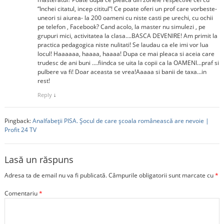
“Inchei citatul, incep cititul”! Ce poate oferi un prof care vorbeste-
uneori si aiurea- la 200 oameni cu niste casti pe urechi, cu ochii
pe telefon , Facebook? Cand acolo, la master nu simulezi , pe
grupuri mici, activitatea la clasa….BASCA DEVENIRE! Am primit la
practica pedagogica niste nulitati! Se laudau ca ele imi vor lua
locul! Haaaaaa, haaaa, haaaa! Dupa ce mai pleaca si aceia care
trudesc de ani buni ….fiindca se uita la copii ca la OAMENI…praf si
pulbere va fi! Doar aceasta se vrea!Aaaaa si banii de taxa…in
rest!
Reply
↓
Pingback:
Analfabeții PISA. Șocul de care școala românească are nevoie |
Profit 24 TV
Lasă un răspuns
Adresa ta de email nu va fi publicată.
Câmpurile obligatorii sunt marcate cu
*
Comentariu
*