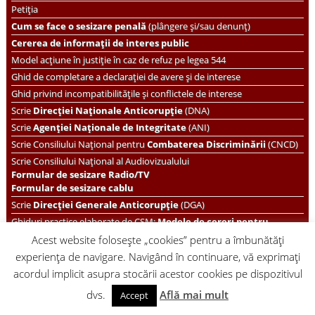
Petiția
Cum se face o sesizare penală
(plângere și/sau denunț)
Cererea de informații de interes public
Model acțiune în justiție în caz de refuz pe legea 544
Ghid de completare a declarației de avere și de interese
Ghid privind incompatibilitățile și conflictele de interese
Scrie
Direcției Naționale Anticorupție
(DNA)
Scrie
Agenției Naționale de Integritate
(ANI)
Scrie
Consiliului Național pentru
Combaterea Discriminării
(CNCD)
Scrie Consiliului Național al Audiovizualului
Formular de sesizare Radio/TV
Formular de sesizare cablu
Scrie
Direcției Generale Anticorupție
(DGA)
Ghiduri practice elaborate de CSM:
Modele de cereri pentru
justițiabili
în materie civilă și penală
Acest website folosește „cookies” pentru a îmbunătăți
Caută orice lege dorești să consulți pe
Portalul legislativ
experiența de navigare. Navigând în continuare, vă exprimați
Posturi.gov.ro -
verifică posturile vacante în administrația
acordul implicit asupra stocării acestor cookies pe dispozitivul
publică și sesizează-ne în caz de nereguli.
dvs.
Află mai mult
Accept