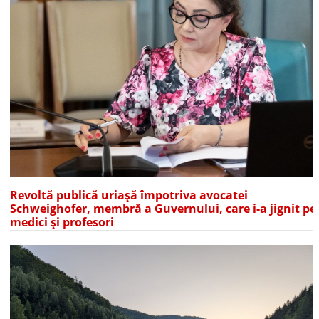
Revoltă publică uriașă împotriva avocatei
Schweighofer, membră a Guvernului, care i-a jignit pe
medici și profesori