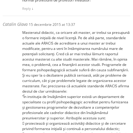
normal profesiunii de profesor/ invatator!
Reply
↓
Catalin Glava
15 decembrie 2015 at 13:37
Masteratul didactic, ca oricare alt master, ar trebui sa presupună
o formare inițială de nivel licență. Pe de altă parte, standardele
actuale ale ARACIS de acreditare a unui master ar trebui
modificate, pentru a veni în întâmpinarea numărului mare de
potențiali solicitanți. Cred că ar mai trebui lămurit raportul
acestui masterat cu alte studii masterale. Mai rămâne, în opinia
mea, o problemă, cea a finanțării acestor studii. Programele de
formare psihopedagogică actuale suferă din cauza subfinanţării.
Şi eu sper la o dezbatere publică serioasă, atât pe probleme de
curriculum, cât și pe problemele legate de organizarea acestor
masterate. Fac precizarea că actualele standarde ARACIS afirma
destul de clar următoarele:
“În instituția de învățământ superior există un departament de
specialitate cu profil psihopedagogic acreditat pentru furnizarea
și gestionarea programelor de dezvoltare a competențelor
profesionale ale cadrelor didactice din învățământul
preuniversitar și superior. Atribuțiile acestuia sunt:
 proiectează și organizează activități didactice și de cercetare
privind formarea inițială și continuă a personalului didactic;