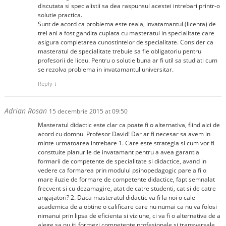
discutata si specialistii sa dea raspunsul acestei intrebari printr-o
solutie practica.
Sunt de acord ca problema este reala, invatamantul (licenta) de
trei ani a fost gandita cuplata cu masteratul in specialitate care
asigura completarea cunostintelor de specialitate. Consider ca
masteratul de specialitate trebuie sa fie obligatoriu pentru
profesorii de liceu. Pentru o solutie buna ar fi util sa studiati cum
se rezolva problema in invatamantul universitar.
Reply
↓
Adrian Rosan
15 decembrie 2015 at 09:50
Masteratul didactic este clar ca poate fi o alternativa, fiind aici de
acord cu domnul Profesor David! Dar ar fi necesar sa avem in
minte urmatoarea intrebare 1. Care este strategia si cum vor fi
consttuite planurile de invatamant pentru a avea garantia
formarii de competente de specialitate si didactice, avand in
vedere ca formarea prin modulul psihopedagogic pare a fi o
mare iluzie de formare de competente didactice, fapt semnalat
frecvent si cu dezamagire, atat de catre studenti, cat si de catre
angajatori? 2. Daca masteratul didactic va fi la noi o cale
academica de a obtine o calificare care nu numai ca nu va folosi
nimanui prin lipsa de eficienta si viziune, ci va fi o alternativa de a
alege sa nu iti formezi competente profesionale si transversale