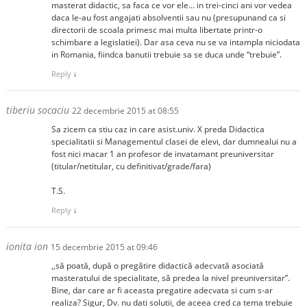
masterat didactic, sa faca ce vor ele… in trei-cinci ani vor vedea
daca le-au fost angajati absolventii sau nu (presupunand ca si
directorii de scoala primesc mai multa libertate printr-o
schimbare a legislatiei). Dar asa ceva nu se va intampla niciodata
in Romania, fiindca banutii trebuie sa se duca unde “trebuie”.
Reply
↓
tiberiu socaciu
22 decembrie 2015 at 08:55
Sa zicem ca stiu caz in care asist.univ. X preda Didactica
specialitatii si Managementul clasei de elevi, dar dumnealui nu a
fost nici macar 1 an profesor de invatamant preuniversitar
(titular/netitular, cu definitivat/grade/fara)
T.S.
Reply
↓
ionita ion
15 decembrie 2015 at 09:46
,,să poată, după o pregătire didactică adecvată asociată
masteratului de specialitate, să predea la nivel preuniversitar”.
Bine, dar care ar fi aceasta pregatire adecvata si cum s-ar
realiza? Sigur, Dv. nu dati solutii, de aceea cred ca tema trebuie