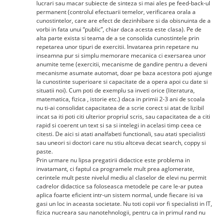
lucrari sau macar subiecte de sinteza si mai ales pe feed-back-ul
permanent (controlul efectuarii temelor, verificarea orala a
cunostintelor, care are efect de dezinhibare si da obisnuinta de a
vorbi in fata unui “public”, chiar daca acesta este clasa). Pe de
alta parte exista si teama de a se consolida cunostintele prin
repetarea unor tipuri de exercitii. Invatarea prin repetare nu
inseamna pur si simplu memorare mecanica ci exersarea unor
anumite teme (exercitii, mecanisme de gandire pentru a deveni
mecanisme asumate automat, doar pe baza acestora poti ajunge
la cunostinte superioare si capacitate de a opera apoi cu date si
situatii noi). Cum poti de exemplu sa inveti orice (literatura,
matematica, fizica , istorie etc.) daca in primii 2-3 ani de scoala
nu ti-ai consolidat capacitatea de a scrie corect si atat de lizibil
incat sa iti poti citi ulterior propriul scris, sau capacitatea de a citi
rapid si coerent un text si sa si intelegi in acelasi timp ceea ce
citesti. De aici si atati analfabeti functionali, sau atati specialisti
sau uneori si doctori care nu stiu altceva decat search, coppy si
paste.
Prin urmare nu lipsa pregatirii didactice este problema in
invatamant, ci faptul ca programele mult prea aglomerate,
cerintele mult peste nivelul mediu al claselor de elevi nu permit
cadrelor didactice sa foloseasca metodele pe care le-ar putea
aplica foarte eficient intr-un sistem normal, unde fiecare isi va
gasi un loc in aceasta societate. Nu toti copii vor fi specialisti in IT,
fizica nucreara sau nanotehnologii, pentru ca in primul rand nu