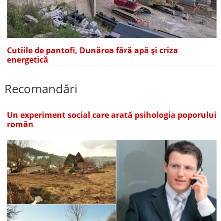
Cutiile de pantofi, Dunărea fără apă și criza
energetică
Recomandări
Un experiment social care arată psihologia poporului
român