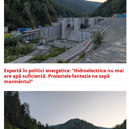
Expertă în politici energetice: ”Hidroelectrica nu mai
are apă suficientă. Proiectele fantezie ne sapă
mormântul”