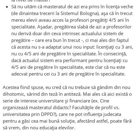
Să nu uităm că masteratul de azi era prins în licenţa veche
(de dinaintea trecerii la Sistemul Bologna), aşa că în trecut
mereu elevii aveau acces la profesori pregătiţi 4/5 ani în
specialitate. Aşadar, pregătirea slabă de azi a profesorilor
nu derivă doar din ceva intrinsec actualului sistem de
pregătire – care era bun în trecut -, ci mai ales din faptul
că acesta nu s-a adaptat unui nou input: licențiați cu 3 ani,
nu cu 4/5 ani de pregătire în specialitate. În consecință,
dacă actualul sistem era performant pentru licențiați cu
4/5 ani de pregătire în specialitate, este clar că nu este
adecvat pentru cei cu 3 ani de pregătire în specialitate.
Acestea fiind spuse, eu cred că nu trebuie să gândim din nou
dihotomic, sărind din teză în antiteză. Mai ales că aici există o
serie de interese universitare şi financiare (ex. Cine
organizează masteratul didactic? Facultăţile de profil vs.
universitatea prin DPPD?), care ne pot influența judecata
pentru a găsi cea mai bună soluţie, afectând astfel, poate fără
să vrem, din nou educaţia elevilor.