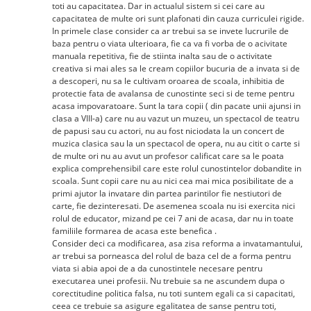
toti au capacitatea. Dar in actualul sistem si cei care au
capacitatea de multe ori sunt plafonati din cauza curriculei rigide.
In primele clase consider ca ar trebui sa se invete lucrurile de
baza pentru o viata ulterioara, fie ca va fi vorba de o acivitate
manuala repetitiva, fie de stiinta inalta sau de o activitate
creativa si mai ales sa le cream copiilor bucuria de a invata si de
a descoperi, nu sa le cultivam oroarea de scoala, inhibitia de
protectie fata de avalansa de cunostinte seci si de teme pentru
acasa impovaratoare. Sunt la tara copii ( din pacate unii ajunsi in
clasa a VIII-a) care nu au vazut un muzeu, un spectacol de teatru
de papusi sau cu actori, nu au fost niciodata la un concert de
muzica clasica sau la un spectacol de opera, nu au citit o carte si
de multe ori nu au avut un profesor calificat care sa le poata
explica comprehensibil care este rolul cunostintelor dobandite in
scoala. Sunt copii care nu au nici cea mai mica posibilitate de a
primi ajutor la invatare din partea parintilor fie nestiutori de
carte, fie dezinteresati. De asemenea scoala nu isi exercita nici
rolul de educator, mizand pe cei 7 ani de acasa, dar nu in toate
familiile formarea de acasa este benefica .
Consider deci ca modificarea, asa zisa reforma a invatamantului,
ar trebui sa porneasca del rolul de baza cel de a forma pentru
viata si abia apoi de a da cunostintele necesare pentru
executarea unei profesii. Nu trebuie sa ne ascundem dupa o
corectitudine politica falsa, nu toti suntem egali ca si capacitati,
ceea ce trebuie sa asigure egalitatea de sanse pentru toti,