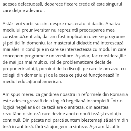
adesea defectuoasă, deoarece fiecare crede că este singurul
care deţine adevărul.
Astăzi voi vorbi succint despre masteratul didactic. Analiza
mediului preuniversitar nu reprezintă preocuparea mea
constantă/centrală, dar am fost implicat în diverse programe
şi politici în domeniu, iar masteratul didactic mă interesează
mai ales în condiţiile în care se intersectează cu modul în care
concepem programele universitare. Aşadar, fac consideraţiile
de mai jos mai mult cu rol de problematizare decât de
propuneri/soluţii, pornind de la discuţii pe care le-am avut cu
colegii din domeniu şi de la ceea ce ştiu că funcţionează în
mediul educaţional american.
Am spus mereu că gândirea noastră în reformele din România
este adesea grevată de o logică hegeliană incompletă. Într-o
logică hegeliană orice teză are o antiteză, din acestea
rezultând o sinteză care devine apoi o nouă teză şi evoluţia
continuă. Din păcate noi parcă suntem blestemaţi să sărim din
teză în antiteză, fără să ajungem la sinteze. Aşa am făcut în