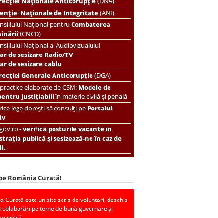
recției Naționale Anticorupție
(DNA)
enției Naționale de Integritate
(ANI)
nsiliului Național pentru
Combaterea
minării
(CNCD)
nsiliului Național al Audiovizualului
ar de sesizare Radio/TV
r de sesizare cablu
recției Generale Anticorupție
(DGA)
 practice elaborate de CSM:
Modele de
pentru justițiabili
în materie civilă și penală
ice lege dorești să consulți pe
Portalul
iv
.gov.ro -
verifică posturile vacante în
trația publică și sesizează-ne în caz de
i.
 pe România Curată!
 Curată este un site scris de voluntari, deschis
i colaborări pe teme de bună guvernare și
re civică.