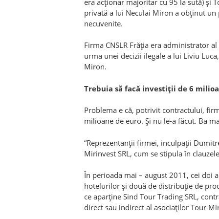
era acţionar majoritar cu 95 la sută) ş
privată a lui Neculai Miron a obţinut un
necuvenite.
Firma CNSLR Frăţia era administrator al u
urma unei decizii ilegale a lui Liviu Luca
Miron.
Trebuia să facă investiţii de 6 milio
Problema e că, potrivit contractului, fir
milioane de euro. Şi nu le-a făcut. Ba mai
“Reprezentanţii firmei, inculpaţii Dumitr
Mirinvest SRL, cum se stipula în clauzele
În perioada mai – august 2011, cei doi au
hotelurilor şi două de distribuţie de p
ce aparţine Sind Tour Trading SRL, contr
direct sau indirect al asociaţilor Tour M