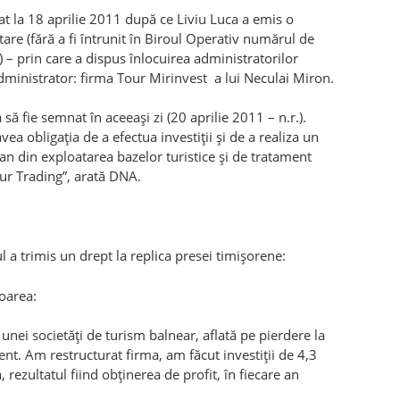
t la 18 aprilie 2011 după ce Liviu Luca a emis o
utare (fără a fi întrunit în Biroul Operativ numărul de
e) – prin care a dispus înlocuirea administratorilor
dministrator: firma Tour Mirinvest a lui Neculai Miron.
să fie semnat în aceeaşi zi (20 aprilie 2011 – n.r.).
ea obligaţia de a efectua investiţii şi de a realiza un
 din exploatarea bazelor turistice şi de tratament
our Trading”, arată DNA.
 a trimis un drept la replica presei timişorene:
oarea:
ei societăți de turism balnear, aflată pe pierdere la
t. Am restructurat firma, am făcut investiţii de 4,3
, rezultatul fiind obţinerea de profit, în fiecare an