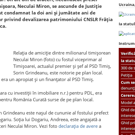
Ucraina,
mişoara, Neculai Miron, se ascunde de Justiţie
ost condamnat la doi ani şi jumătate ani de
ar privind devalizarea patrimoniului CNSLR Frăţia
Ia statul
ca.
Instrum
Relaţia de amiciţie dintre milionarul timişorean
Verific
Neculai Miron (foto) cu fostul viceprimar al
Ia stat
Timişoarei, actualul premier şi şef al PSD Timiş,
300 de s
Sorin Grindeanu, este notorie pe plan local.
Petiția
 era un apropiat şi un finanţator al PSD Timiş.
Cum se 
denunț
ra cu investiţii în imobiliare n.r.) pentru PDL, era
Cererea
pentru România Curată surse de pe plan local.
Model ac
Ghid de 
in Grindeanu este naşul de cununie al fostului prefect
interes
ariu. Soţia lui Dogariu, Andreea, este angajată a
Ghid pri
ceri Neculai Miron. Vezi foto
declaraţia de avere
a
interes