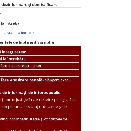
 dezinformare și demistificare
 la întrebări
entele de luptă anticorupție
ă integritatea!
ul la întrebări!
faturi ale avocatului ARC
face o sesizare penală
(plângere și/sau
)
 de informații de interes public
țiune în justiție în caz de refuz pe legea 544
completare a declarației de avere și de
e
vind incompatibilitățile și conflictele de
e