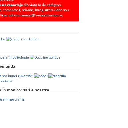
e-ne reportaje
din viața ta de cetățean,
, comentarii, relatări, înregistrări video sau
fii pe adresa
contact@romaniacurata.ro
.
comandă
 în monitorizările noastre