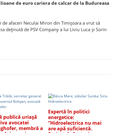
lioane de euro cariera de calcar de la Budureasa
ui de afaceri Neculai Miron din Timişoara a vrut să
sa deţinută de PSV Company a lui Liviu Luca şi Sorin
Expertă în politici
ă publică uriașă
energetice:
iva avocatei
”Hidroelectrica nu mai
ghofer, membră a
are apă suficientă.