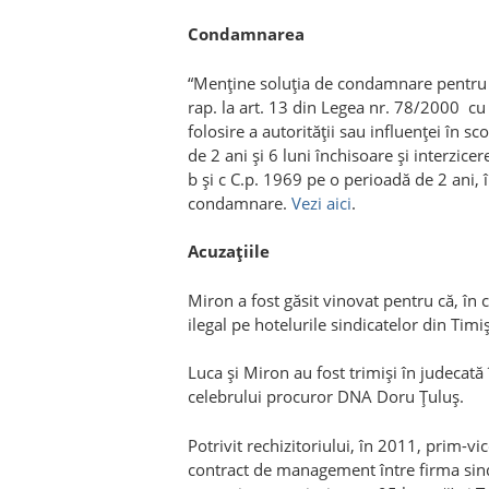
Condamnarea
“Menţine soluţia de condamnare pentru s
rap. la art. 13 din Legea nr. 78/2000 cu a
folosire a autorităţii sau influenţei în s
de 2 ani şi 6 luni închisoare şi interzicere
b şi c C.p. 1969 pe o perioadă de 2 ani, î
condamnare.
Vezi aici
.
Acuzaţiile
Miron a fost găsit vinovat pentru că, în 
ilegal pe hotelurile sindicatelor din Timiş
Luca şi Miron au fost trimişi în judeca
celebrului procuror DNA Doru Ţuluş.
Potrivit rechizitoriului, în 2011, prim-v
contract de management între firma sind