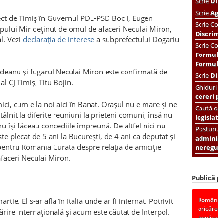
Scrie
Di
Scrie
Ag
efect de Timiş în Guvernul PDL-PSD Boc I, Eugen
Scrie
Co
upului Mir deţinut de omul de afaceri Neculai Miron,
Discri
l. Vezi
declaraţia de interese
a subprefectului Dogariu
Scrie Co
Formul
Formula
ndeanu şi fugarul Neculai Miron este confirmată de
Scrie
Di
al CJ Timiş, Titu Bojin.
Ghiduri
cereri 
ci, cum e la noi aici în Banat. Oraşul nu e mare şi ne
Caută or
ntâlnit la diferite reuniuni la prieteni comuni, însă nu
legislat
u îşi făceau concediile împreună. De altfel nici nu
Posturi
 plecat de 5 ani la Bucureşti, de 4 ani ca deputat şi
adminis
pentru România Curată despre relaţia de amiciţie
neregul
faceri Neculai Miron.
Publică
România
e. El s-ar afla în Italia unde ar fi internat. Potrivit
oricăre
mărire internaţională şi acum este căutat de Interpol.
implica