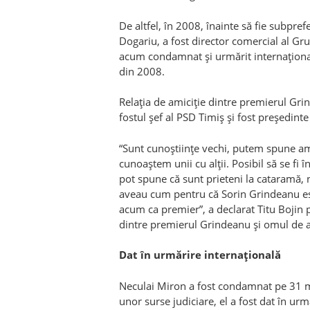
De altfel, în 2008, înainte să fie subpr
Dogariu, a fost director comercial al Gr
acum condamnat şi urmărit internaţiona
din 2008.
Relaţia de amiciţie dintre premierul Gri
fostul şef al PSD Timiş şi fost preşedinte 
“Sunt cunoştiinţe vechi, putem spune ami
cunoaştem unii cu alţii. Posibil să se fi î
pot spune că sunt prieteni la cataramă, n
aveau cum pentru că Sorin Grindeanu este
acum ca premier”, a declarat Titu Bojin 
dintre premierul Grindeanu şi omul de a
Dat în urmărire internaţională
Neculai Miron a fost condamnat pe 31 marti
unor surse judiciare, el a fost dat în ur