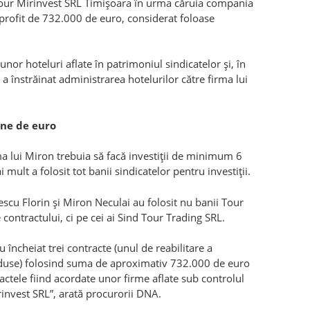
i Tour Mirinvest SRL Timişoara în urma căruia compania
 profit de 732.000 de euro, considerat foloase
nor hoteluri aflate în patrimoniul sindicatelor şi, în
, a înstrăinat administrarea hotelurilor către firma lui
ane de euro
ma lui Miron trebuia să facă investiții de minimum 6
 mult a folosit tot banii sindicatelor pentru investiţii.
escu Florin şi Miron Neculai au folosit nu banii Tour
 contractului, ci pe cei ai Sind Tour Trading SRL.
 încheiat trei contracte (unul de reabilitare a
roduse) folosind suma de aproximativ 732.000 de euro
actele fiind acordate unor firme aflate sub controlul
irinvest SRL”, arată procurorii DNA.