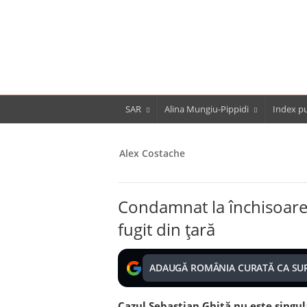
SAR
Alina Mungiu-Pippidi
Index pu
Alex Costache
Condamnat la închisoare
fugit din ţară
ADAUGĂ ROMÂNIA CURATĂ CA SU
Cazul Sebastian Ghiţă nu este singul