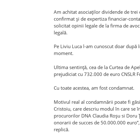
Am achitat asociaţilor dividende de trei
confirmat şi de expertiza financiar-cont
solicitat opinii legale de la firma de av
legală.
Pe Liviu Luca l-am cunoscut doar după î
moment.
Ultima sentinţă, cea de la Curtea de Apel
prejudiciat cu 732.000 de euro CNSLR Fră
Cu toate acestea, am fost condamnat.
Motivul real al condamnării poate fi găsit
Cristoiu, care descriu modul în care se î
procurorilor DNA Claudia Roșu si Doru Ț
onorarii de succes de 50.000.000 euro”,
replică.