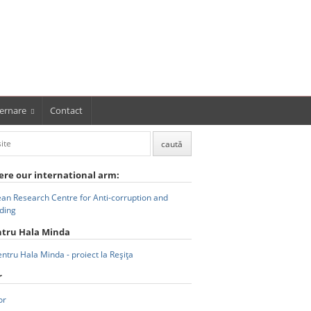
ernare
Contact
ere our international arm:
ntru Hala Minda
r