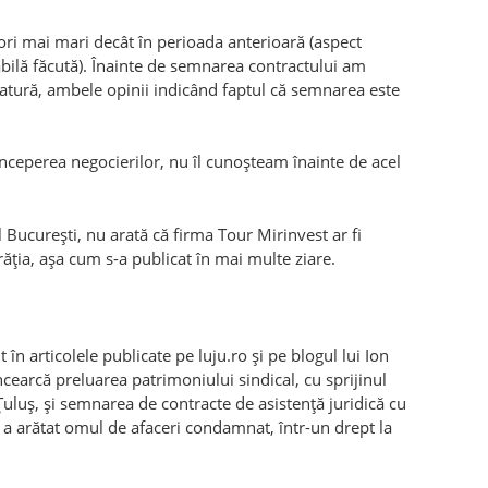
 ori mai mari decât în perioada anterioară (aspect
abilă făcută). Înainte de semnarea contractului am
ocatură, ambele opinii indicând faptul că semnarea este
nceperea negocierilor, nu îl cunoşteam înainte de acel
 Bucureşti, nu arată că firma Tour Mirinvest ar fi
ţia, așa cum s-a publicat în mai multe ziare.
 în articolele publicate pe luju.ro și pe blogul lui Ion
ncearcă preluarea patrimoniului sindical, cu sprijinul
uluș, și semnarea de contracte de asistență juridică cu
 a arătat omul de afaceri condamnat, într-un drept la