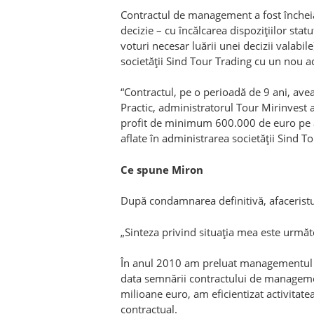
Contractul de management a fost încheia
decizie – cu încălcarea dispoziţiilor stat
voturi necesar luării unei decizii valabil
societăţii Sind Tour Trading cu un nou a
“Contractul, pe o perioadă de 9 ani, avea 
Practic, administratorul Tour Mirinvest av
profit de minimum 600.000 de euro pe an
aflate în administrarea societăţii Sind T
Ce spune Miron
După condamnarea definitivă, afaceristul
„Sinteza privind situaţia mea este următ
În anul 2010 am preluat managementul un
data semnării contractului de managemen
milioane euro, am eficientizat activitatea
contractual.