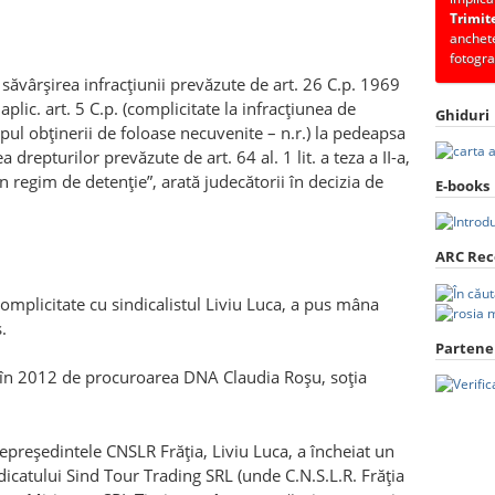
Trimit
anchete
fotogra
ăvârşirea infracţiunii prevăzute de art. 26 C.p. 1969
plic. art. 5 C.p. (complicitate la infracţiunea de
Ghiduri
copul obţinerii de foloase necuvenite – n.r.) la pedeapsa
a drepturilor prevăzute de art. 64 al. 1 lit. a teza a II-a,
n regim de detenţie”, arată judecătorii în decizia de
E-books
ARC Re
complicitate cu sindicalistul Liviu Luca, a pus mâna
.
Partener
tă în 2012 de procuroarea DNA Claudia Roşu, soţia
icepreşedintele CNSLR Frăţia, Liviu Luca, a încheiat un
icatului Sind Tour Trading SRL (unde C.N.S.L.R. Frăţia