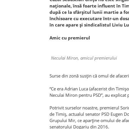
naţionale, însă foarte influent în Ti
după ce la sfârşitul lunii martie a f
închisoare cu executare într-un dos
în care apare şi sindicalistul Liviu Lu
Amic cu premierul
Neculai Miron, amicul premierului
Surse din zonă susţin că omul de afaceri
“Ce era Adrian Luca (afacerist din Timişoa
Neculai Miron pentru PSD”, au explicat 
Potrivit surselor noastre, premierul Sor
de Timiş, actualul senator PSD Eugen Dog
Grupului Mir, ce aparţine omului de afa
senatorului Dogariu din 2016.