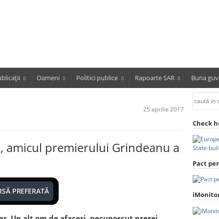
blicații
Oameni
Politici publice
Rapoarte SAR
Buna guv
25 aprilie 2017
Check h
, amicul premierului Grindeanu a
Pact pe
RSĂ PREFERATĂ
iMonito
ar. Un alt om de afaceri, necunoscut presei