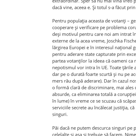
extraordinar. Sper să nu mai vină vreo 
dacă vine, aceea e. Și totul s-a făcut pr
Pentru populația aceasta de votanți – g
cooperare și verificare pe problema corup
deși motivul pentru care noi am intrat î
externe de la acea vreme, Joschka Fischer 
lărgirea Europei e în interesul național ge
pentru aderare state capturate prin exce
partea votanților la ideea că oameni ca n
nepotismul vor intra în UE. Toate țările 
dar pe o durată foarte scurtă și nu pe ac
mers rău după aderare). Dar în cazul nos
o formă clară de discriminare, mai ales
absurde, ca eliminarea totală a corupției l
în lume) în vreme ce se scuzau că scăpas
serviciile secrete au încălecat justiția, 
singuri.
Păi dacă ne putem descurca singuri pe 
celelalte și așa și trebuie să facem. Nimen