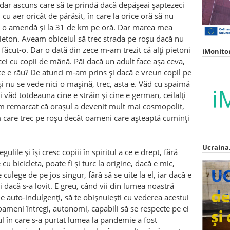
adar ascuns care să te prindă dacă depășeai șaptezeci
 cu aer oric
â
t de părăsit, în care la orice oră să nu
să o amendă și la 31 de km pe oră. Dar marea mea
ieton. Aveam obiceiul să trec strada pe roșu dacă nu
făcut-o. Dar o dată din zece m-am trezit că alți pietoni
iMonito
cei cu copii de m
â
nă. Păi dacă un adult face așa ceva,
ce e rău? De atunci m-am prins și dacă e vreun copil pe
i nu se vede nici o mașină, trec, asta e. Văd cu spaimă
Și văd totdeauna cine e străin și cine e german, ceilalți
 am remarcat că orașul a devenit mult mai cosmopolit,
 care trec pe roșu dec
â
t oameni care așteaptă cuminți
Ucraina,
lile și își cresc copiii în spiritul a ce e drept, fără
u bicicleta, poate fi și turc la origine, dacă e mic,
 culege de pe jos singur, fără să se uite la el, iar dacă e
 dacă s-a lovit. E greu, c
â
nd vii din lumea noastră
fie auto-indulgenți, să te obișnuiești cu vederea acestui
oameni întregi, autonomi, capabili să se respecte pe ei
elul în care s-a purtat lumea la pandemie a fost