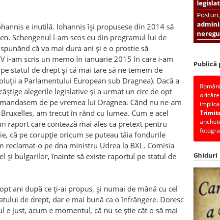
legislat
Posturi
adminis
ohannis e inutilă. Iohannis își propusese din 20
1
4 să
neregul
en. Schengenul l-am scos eu din programul lui de
 spun
ân
d că va mai dura ani și e o prostie să
V i-am scris un memo în ianuarie 20
1
5 în care i-am
Publică
l pe statul de drept și că mai tare să ne temem de
rezoluții a Parlamentului European sub Dragnea). Dacă a
România
c
â
știge alegerile legislative și a urmat un circ de opt
oricăre
comandasem de pe vremea lui Dragnea. C
â
nd nu ne-am
implica
 Bruxelles, am trecut în r
â
nd cu lumea. Cum e acel
Trimit
anchete
un raport care contează mai ales ca pretext pentru
fotogra
ie, că pe corupție oricum se puteau tăia fondurile
am reclamat-o pe dna ministru Udrea la BXL, Comisia
Ghiduri
l și bulgarilor, înainte să existe raportul pe statul de
opt ani după ce ți-ai propus, și numai de m
â
nă cu cel
atului de drept, dar e mai bună ca o înfr
â
ngere. Doresc
tul e just, acum e momentul, că nu se știe c
â
t o să mai