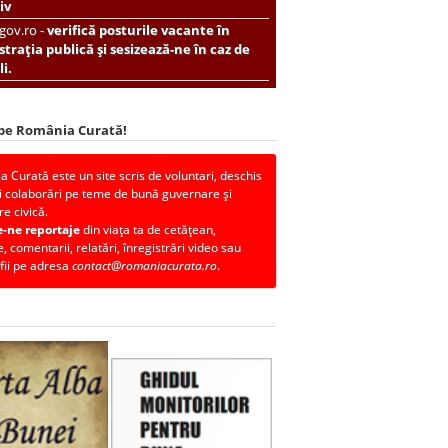
iv
.gov.ro -
verifică posturile vacante în
trația publică și sesizează-ne în caz de
i.
 pe România Curată!
 Curată este un site scris de voluntari, deschis
i colaborări pe teme de bună guvernare și
re civică.
e-ne reportaje
din viața ta de cetățean,
, comentarii, relatări, înregistrări video sau
fii pe adresa
contact@romaniacurata.ro
.