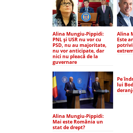
Alina 
Alina Mungiu-Pippidi:
Este a
PNL și USR nu vor cu
potrivi
PSD, nu au majoritate,
extrem
nu vor anticipate, dar
nici nu pleacă de la
guvernare
Pe înd
lui Bod
deranj
Alina Mungiu-Pippidi:
Mai este România un
stat de drept?