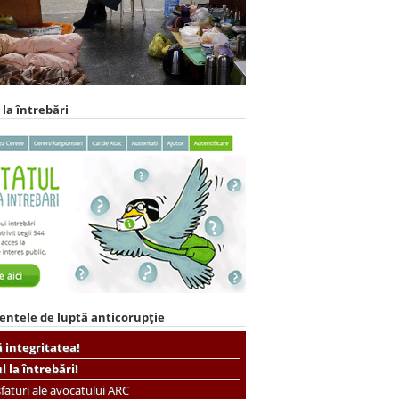
 la întrebări
entele de luptă anticorupție
ă integritatea!
ul la întrebări!
faturi ale avocatului ARC