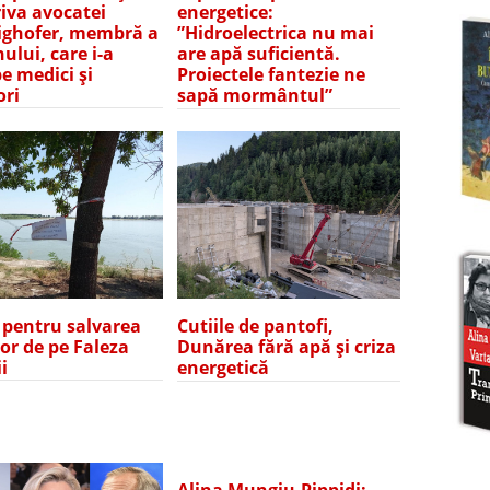
iva avocatei
energetice:
ghofer, membră a
”Hidroelectrica nu mai
ului, care i-a
are apă suficientă.
pe medici și
Proiectele fantezie ne
ori
sapă mormântul”
e pentru salvarea
Cutiile de pantofi,
lor de pe Faleza
Dunărea fără apă și criza
i
energetică
Alina Mungiu-Pippidi: