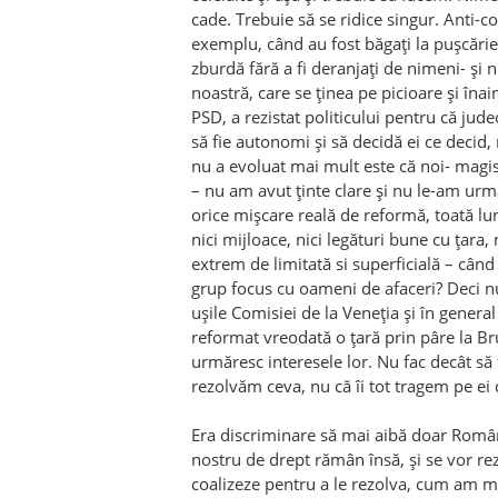
cade. Trebuie să se ridice singur. Anti-c
exemplu, c
â
nd au fost băgați la pușcărie
zburdă fără a fi deranjați de nimeni- și 
noastră, care se ținea pe picioare și î
PSD, a rezistat politicului pentru că judec
să fie autonomi și să decidă ei ce decid, 
nu a evoluat mai mult este că noi- magistr
– nu am avut ținte clare și nu le-am urmă
orice mișcare reală de reformă, toată l
nici mijloace, nici legături bune cu țara, 
extrem de limitată si superficială – c
â
nd 
grup focus cu oameni de afaceri? Deci nu 
ușile Comisiei de la Veneția și în general
reformat vreodată o țară prin p
â
re la Br
urmăresc interesele lor. Nu fac dec
â
t să
rezolvăm ceva, nu că îi tot tragem pe ei
Era discriminare să mai aibă doar Român
nostru de drept răm
â
n însă, și se vor re
coalizeze pentru a le rezolva, cum am mai