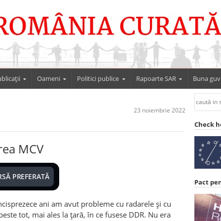
blicații
Oameni
Politici publice
Rapoarte SAR
Buna guv
23 noiembrie 2022
Check h
area MCV
RSĂ PREFERATĂ
Pact pe
n
ci
sprezece ani am avut probleme cu radarele și cu
este tot, mai ales la țară, în ce fusese DDR. Nu era