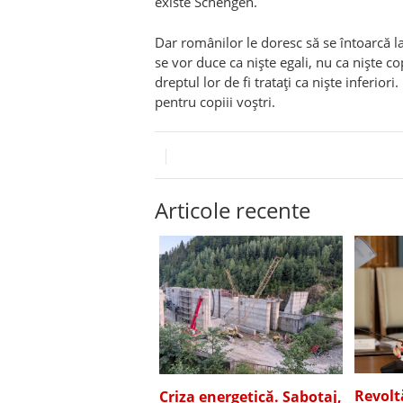
existe Schengen.
Dar românilor le doresc să se întoarcă 
se vor duce ca niște egali, nu ca niște cop
dreptul lor de fi tratați ca niște inferior
pentru copiii voștri.
Articole recente
Revolt
Criza energetică. Sabotaj,