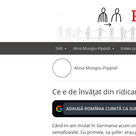
SAR
Alina Mungiu-Pippidi
Index pu
Alina Mungiu-Pippidi
Ce e de învățat din ridic
ADAUGĂ ROMÂNIA CURATĂ CA SU
C
â
nd m-am mutat în Germania acum ci
semafoarele. Cu primele, ca șofer: erau p