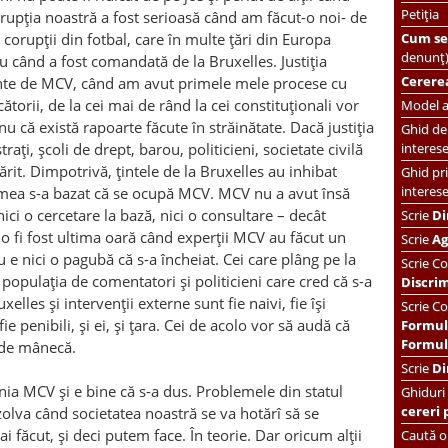
Petiția
orupția noastră a fost serioasă c
â
nd am făcut-o noi- de
 corupții din fotbal, care în multe țări din Europa
Cum se 
denunț
nu când a fost comandată de la Bruxelles. Justiția
Cererea
nainte de MCV, când am avut primele mele procese cu
ătorii, de la cei mai de r
â
nd la cei constituționali vor
Model ac
nu că există rapoarte făcute în străinătate. Dacă justiția
Ghid de 
ați, școli de drept, barou, politicieni, societate civilă
interes
rit. Dimpotrivă, țintele de la Bruxelles au inhibat
Ghid pri
interes
umea s-a bazat că se ocupă MCV. MCV nu a avut însă
nici o cercetare la bază, nici o consultare – dec
â
t
Scrie
Di
o fi fost ultima oară c
â
nd experții MCV au făcut un
Scrie
Ag
e nici o pagubă că s-a încheiat. Cei care pl
â
ng pe la
Scrie
Co
 populația de comentatori și politicieni care cred că s-a
Discri
uxelles și intervenții externe sunt fie naivi, fie își
Scrie Co
 fie penibili, și ei, și țara. Cei de acolo vor să audă că
Formul
Formula
 de m
â
necă.
Scrie
Di
ia MCV și e bine că s-a dus. Problemele din statul
Ghiduri
cereri 
zolva c
â
nd societatea noastră se va hotărî să se
 făcut, și deci putem face. În teorie. Dar oricum alții
Caută or