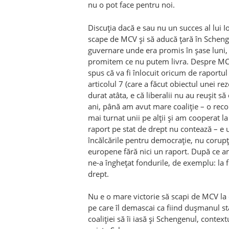
nu o pot face pentru noi.
Discuția dacă e sau nu un succes al lui I
scape de MCV și să aducă țară în Scheng
guvernare unde era promis în șase luni,
promitem ce nu putem livra. Despre MC
spus că va fi înlocuit oricum de raportu
articolul 7 (care a făcut obiectul unei 
durat at
â
ta, e că liberalii nu au reușit să 
ani, p
â
nă am avut mare coaliție – o re
mai turnat unii pe alții și am cooperat la
raport pe stat de drept nu contează – e 
încălcările pentru democrație, nu corupț
europene fără nici un raport. După ce 
ne-a înghețat fondurile, de exemplu: la fe
drept.
Nu e o mare victorie să scapi de MCV la 
pe care îl demascai ca fiind dușmanul st
coaliției să îi iasă și Schengenul, contex