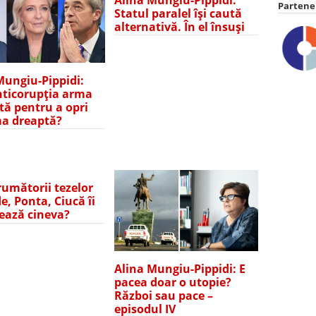
Partener
Statul paralel își caută
alternativă. În el însuși
Mungiu-Pippidi:
nticorupția arma
tă pentru a opri
a dreaptă?
rumătorii tezelor
e, Ponta, Ciucă îi
ează cineva?
Alina Mungiu-Pippidi: E
pacea doar o utopie?
Război sau pace –
episodul IV