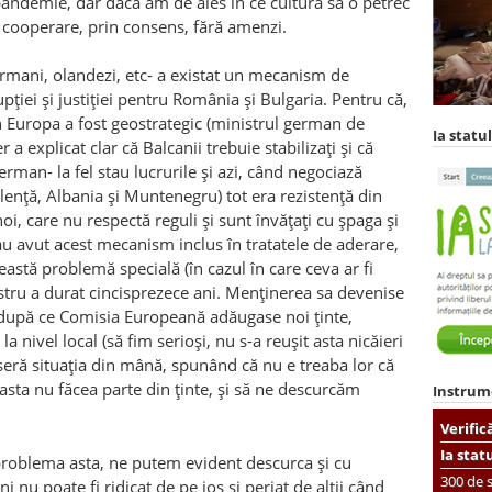
pandemie, dar dacă am de ales în ce cultură să o petrec
in cooperare, prin consens, fără amenzi.
ermani, olandezi, etc- a existat un mecanism de
ției și justiției pentru România și Bulgaria. Pentru că,
n Europa a fost geostrategic (ministrul german de
Ia statul
a explicat clar că Balcanii trebuie stabilizați și că
rman- la fel stau lucrurile și azi, c
â
nd negociază
lență, Albania și Muntenegru) tot era rezistență din
oi, care nu respectă reguli și sunt învățați cu șpaga și
au avut acest mecanism inclus în tratatele de aderare,
eastă problemă specială (în cazul în care ceva ar fi
tru a durat cin
ci
sprezece ani. Menținerea sa devenise
 după ce Comisia Europeană adăugase noi ținte,
a nivel local (să fim serioși, nu s-a reușit asta nicăieri
eră situația din m
â
nă, spun
â
nd că nu e treaba lor că
că asta nu făcea parte din ținte, și să ne descurcăm
Instrum
Verific
Ia stat
problema asta, ne putem evident descurca și cu
300 de s
i nu poate fi ridicat de pe jos și periat de alții c
â
nd