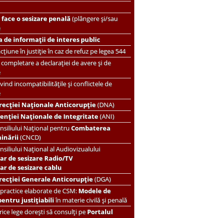
face o sesizare penală
(plângere și/sau
)
 de informații de interes public
țiune în justiție în caz de refuz pe legea 544
completare a declarației de avere și de
e
vind incompatibilitățile și conflictele de
e
recției Naționale Anticorupție
(DNA)
enției Naționale de Integritate
(ANI)
nsiliului Național pentru
Combaterea
minării
(CNCD)
nsiliului Național al Audiovizualului
ar de sesizare Radio/TV
r de sesizare cablu
recției Generale Anticorupție
(DGA)
 practice elaborate de CSM:
Modele de
pentru justițiabili
în materie civilă și penală
ice lege dorești să consulți pe
Portalul