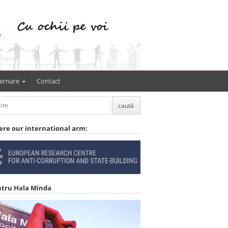
ernare
Contact
ere our international arm:
ntru Hala Minda