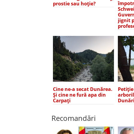
împotr
prostie sau hoție?
Schwei
Guvern
jignit 
profes
Petiți
Cine ne-a secat Dunărea.
arbori
Și cine ne fură apa din
Dunări
Carpați
Recomandări