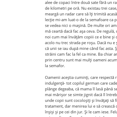
alee de copaci între două sate fără un r
de kilometri pe oră. Nu existau trei case,
meargă un radar care să îți trimită aca
lecție mi-am luat-o de la semafoare ca p
se vedea nici o mașină. De multe ori am 
mă ceartă dacă fac așa ceva. De regulă, 
noi cum mai învățăm copiii ce e bine și 
acolo nu trec strada pe roșu. Dacă nu e ș
că unii se iau după mine c
â
nd fac asta. 
străini cam fac la fel ca mine. Ba chiar
prin centru sunt mai mulți oameni acum
la semafor.
Oamenii aceștia cuminți, care respectă regu
indulgență- tot copilul german care cade c
pl
â
nge degeaba, că mama îl lasă p
â
nă se
mai mărișor se simte jignit dacă îl întrebi
unde copii sunt cocoloșiți și învățați să 
tratament, dar menirea lui e să crească 
înșiși și pe cei din jur. Și le cam iese. F