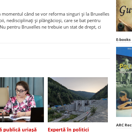
la momentul c
â
nd se vor reforma singuri și la Bruxelles
ii, nedisciplinați și pl
â
ngăcioși, care se bat pentru
i. Nu pentru Bruxelles ne trebuie un stat de drept, ci
E-books
ARC Re
ă publică uriașă
Expertă în politici