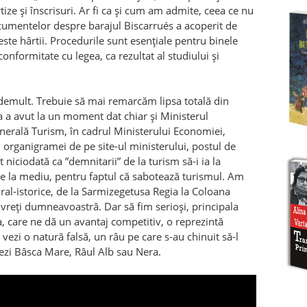
tize și înscrisuri. Ar fi ca și cum am admite, ceea ce nu
umentelor despre barajul Biscarrués a acoperit de
peste hârtii. Procedurile sunt esențiale pentru binele
conformitate cu legea, ca rezultat al studiului și
demult. Trebuie să mai remarcăm lipsa totală din
ia a avut la un moment dat chiar și Ministerul
nerală Turism, în cadrul Ministerului Economiei,
 organigramei de pe site-ul ministerului, postul de
niciodată ca ”demnitarii” de la turism să-i ia la
 de la mediu, pentru faptul că sabotează turismul. Am
ral-istorice, de la Sarmizegetusa Regia la Coloana
e vreți dumneavoastră. Dar să fim serioși, principala
 care ne dă un avantaj competitiv, o reprezintă
vezi o natură falsă, un râu pe care s-au chinuit să-l
vezi Bâsca Mare, Râul Alb sau Nera.