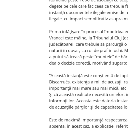
degete pe cele care fac ceea ce trebuie f
instanță documentele ilegale emise de n
ilegale, cu impact semnificativ asupra m
Prima înfățișare în procesul împotriva e
Vrancei este mâine, la Tribunalul Cluj 
judecătoarei, care trebuie să parcurgă o
naturii în dosar, cu rol de praf în ochi
a putut să treacă peste ”muntele” de hârti
dea o decizie corectă, motivând superb:
”Această instanță este conștientă de fa
Biscarrués, existența a mii de acuzații r
importanță mai mare sau mai mică, etc …
Și că această realitate necesită un efort
informațiilor. Aceasta este datoria instan
de acuzațiile părților și de capacitatea l
Este de maximă importanță respectarea f
absența, în acest caz, a explicației referi