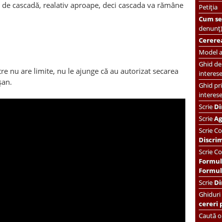
de cascadă, realativ aproape, deci cascada va rămâne
Petiția
Cum se 
denunț
Cererea
Model ac
Ghid de 
re nu are limite, nu le ajunge că au autorizat secarea
interes
șan.
Ghid pri
interes
Scrie
Di
Scrie
Ag
Scrie
Co
Discri
Scrie Co
Formul
Formula
Scrie
Di
Ghiduri
cereri 
Caută or