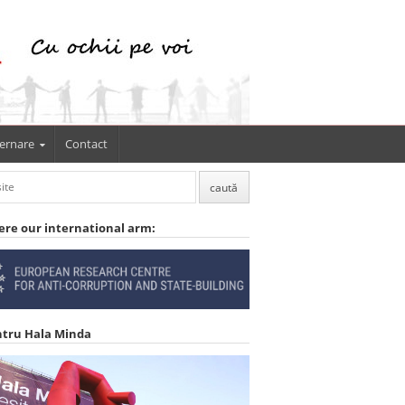
ernare
Contact
ere our international arm:
ntru Hala Minda