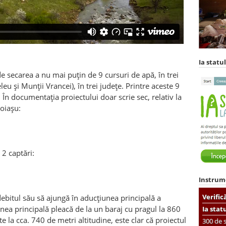
Ia statul
e secarea a nu mai puțin de 9 cursuri de apă, în trei
 și Munții Vrancei), în trei județe. Printre aceste 9
În documentația proiectului doar scrie sec, relativ la
oiașu:
2 captări:
Instrum
Verific
debitul său să ajungă în aducțiunea principală a
ea principală pleacă de la un baraj cu pragul la 860
Ia stat
e la cca. 740 de metri altitudine, este clar că proiectul
300 de s