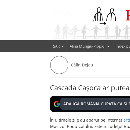
SAR
Alina Mungiu-Pippidi
Index pu
Călin Dejeu
Cascada Cașoca ar putea 
ADAUGĂ ROMÂNIA CURATĂ CA SU
În ultimele zile au apărut pe internet
art
Masivul Podu Calului. Este în județul Bu