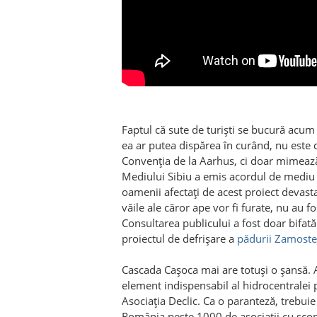
Faptul că sute de turiști se bucură acum 
ea ar putea dispărea în curând, nu este
Convenția de la Aarhus, ci doar mimează
Mediului Sibiu a emis acordul de mediu
oamenii afectați de acest proiect devastato
văile ale căror ape vor fi furate, nu au f
Consultarea publicului a fost doar bifată 
proiectul de defrișare a
pădurii Zamoste
Cascada Cașoca mai are totuși o șansă. A
element indispensabil al hidrocentralei p
Asociația Declic. Ca o paranteză, trebuie
România peste 1000 de asociații cu scop