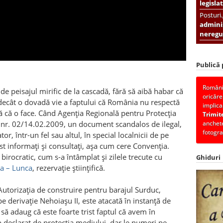
legislat
Posturi
adminis
neregul
Publică
România
de peisajul mirific de la cascadă, fără să aibă habar că
oricăre
 decât o dovadă vie a faptului că România nu respectă
implica
 că o face. Când Agenția Regională pentru Protecția
Trimit
 nr. 02/14.02.2009, un document scandalos de ilegal,
anchete
fotogra
r, într-un fel sau altul, în special localnicii de pe
ost informați și consultați, așa cum cere Convenția.
birocratic, cum s-a întâmplat și zilele trecute cu
Ghiduri
a – Lunca
, rezervație științifică.
utorizația de construire pentru barajul Surduc,
e derivație Nehoiașu II, este atacată în instanță de
 să adaug că este foarte trist faptul că avem în
 declarat de protecția mediului, dar le numeri pe