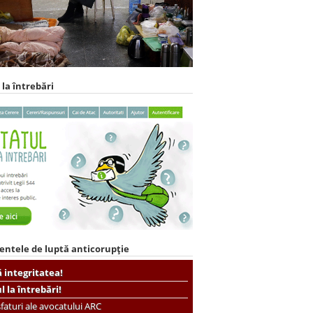
 la întrebări
entele de luptă anticorupție
ă integritatea!
ul la întrebări!
faturi ale avocatului ARC