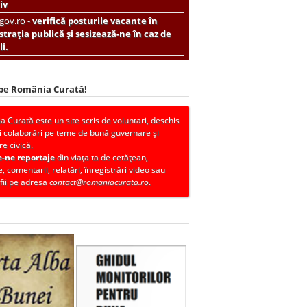
iv
.gov.ro -
verifică posturile vacante în
trația publică și sesizează-ne în caz de
i.
 pe România Curată!
 Curată este un site scris de voluntari, deschis
i colaborări pe teme de bună guvernare și
re civică.
e-ne reportaje
din viața ta de cetățean,
, comentarii, relatări, înregistrări video sau
fii pe adresa
contact@romaniacurata.ro
.