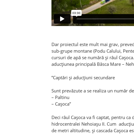
Dar proiectul este mult mai grav, preved
sub-grupe montane (Podu Calului, Penteleu
cursuri de apă se numără și râul Cașoca. 
aducțiunea principală Bâsca Mare – Neh
”Captări și aducțiuni secundare
Sunt prevăzute a se realiza un număr de 
– Paltinu
– Cașoca”
Deci râul Cașoca va fi captat, pentru ca 
hidrocentralei Nehoiașu II. Cum aducțiun
de metri altitudine, și cascada Cașoca est