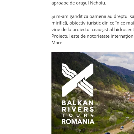
aproape de orașul Nehoiu.
Și m-am gândit că oamenii au dreptul să f
mirifică, obiectiv turistic din ce în ce m
vine de la proiectul ceaușist al hidrocentr
Proiectul este de notorietate internațio
Mare.