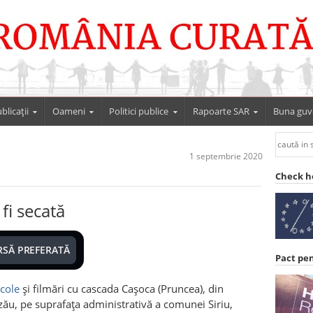
blicații
Oameni
Politici publice
Rapoarte SAR
Buna guv
1 septembrie 2020
Check h
fi secată
RSĂ PREFERATĂ
Pact pe
icole
și filmări cu cascada Cașoca (Pruncea), din
zău, pe suprafața administrativă a comunei Siriu,