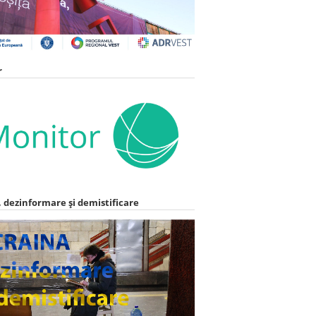
r
 dezinformare și demistificare