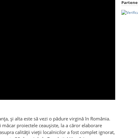
Partener
nța, și alta este să vezi o pădure virgină în România.
i măcar proiectele ceaușiste, la a căror elaborare
upra calității vieții localnicilor a fost complet ignorat,