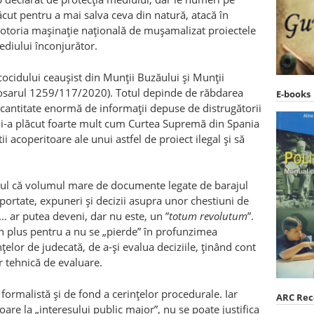
ăcut pentru a mai salva ceva din natură, atacă în
otoria mașinație națională de mușamalizat proiectele
ediului înconjurător.
cocidului ceaușist din Munții Buzăului și Munții
(dosarul 1259/117/2020). Totul depinde de răbdarea
E-books
 cantitate enormă de informații depuse de distrugătorii
. Mi-a plăcut foarte mult cum Curtea Supremă din Spania
i acoperitoare ale unui astfel de proiect ilegal și să
ptul că volumul mare de documente legate de barajul
aportate, expuneri și decizii asupra unor chestiuni de
 ar putea deveni, dar nu este, un ”
totum revolutum
”.
 în plus pentru a nu se „pierde” în profunzimea
țelor de judecată, de a-și evalua deciziile, ținând cont
or tehnică de evaluare.
ormalistă și de fond a cerințelor procedurale. Iar
ARC Re
toare la „interesului public major”, nu se poate justifica