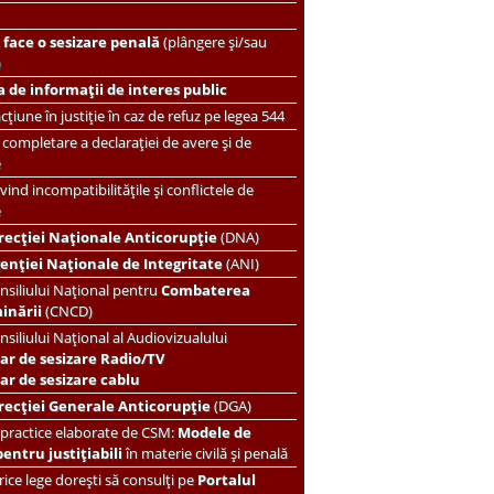
face o sesizare penală
(plângere și/sau
)
 de informații de interes public
țiune în justiție în caz de refuz pe legea 544
completare a declarației de avere și de
e
vind incompatibilitățile și conflictele de
e
recției Naționale Anticorupție
(DNA)
enției Naționale de Integritate
(ANI)
nsiliului Național pentru
Combaterea
minării
(CNCD)
nsiliului Național al Audiovizualului
ar de sesizare Radio/TV
r de sesizare cablu
recției Generale Anticorupție
(DGA)
 practice elaborate de CSM:
Modele de
pentru justițiabili
în materie civilă și penală
ice lege dorești să consulți pe
Portalul