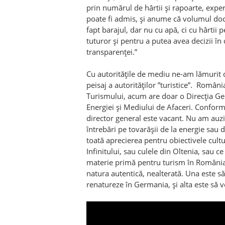
prin numărul de hârtii și rapoarte, exper
poate fi admis, și anume că volumul doc
fapt barajul, dar nu cu apă, ci cu hârtii 
tuturor și pentru a putea avea decizii în 
transparenței.”
Cu autoritățile de mediu ne-am lămurit 
peisaj a autorităților ”turistice”. Român
Turismului, acum are doar o Direcția Ge
Energiei și Mediului de Afaceri. Conform
director general este vacant. Nu am auzit 
întrebări pe tovarășii de la energie sau
toată aprecierea pentru obiectivele cultu
Infinitului, sau culele din Oltenia, sau c
materie primă pentru turism în România,
natura autentică, nealterată. Una este să 
renatureze în Germania, și alta este să 