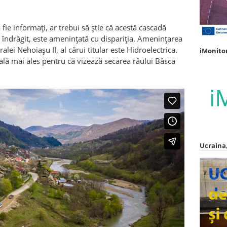
ie informați, ar trebui să știe că acestă cascadă
ai îndrăgit, este amenințată cu dispariția. Amenințarea
alei Nehoiașu II, al cărui titular este Hidroelectrica.
iMonito
nală mai ales pentru că vizează secarea râului Bâsca
Ucraina,