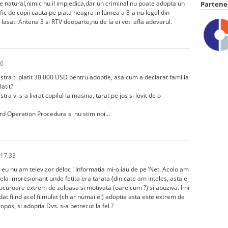
te natural,nimic nu il impiedica,dar un criminal nu poate adopta un
Partener
afic de copii cauta pe piata neagra in lumea a 3-a nu legal din
lasati Antena 3 si RTV deoparte,nu de la ei veti afla adevarul.
36
tra ti platit 30.000 USD pentru adoptie, asa cum a declarat familia
atit?
a vi s-a livrat copilul la masina, tarat pe jos si lovit de o
ard Operation Procedure si nu stim noi…
 17:33
 eu nu am televizor deloc ! Informatia mi-o iau de pe ‘Net. Acolo am
cela impresionant unde fetita era tarata (din cate am inteles, asta e
rocuroare extrem de zeloasa si motivata (oare cum ?) si abuziva. Imi
dat fiind acel filmulet (chiar numai el) adoptia asta este extrem de
opos, si adoptia Dvs. s-a petrecut la fel ?