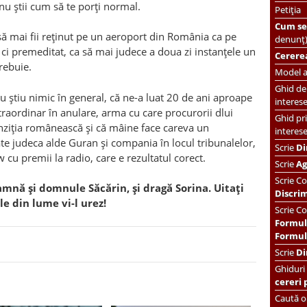
 nu știi cum să te porți normal.
Petiția
Cum se 
, să mai fii reținut pe un aeroport din România ca pe
denunț
 ci premeditat, ca să mai judece a doua zi instanțele un
Cererea
trebuie.
Model ac
Ghid de 
 nu știu nimic în general, că ne-a luat 20 de ani aproape
interes
aordinar în anulare, arma cu care procurorii dlui
Ghid pri
tranziția românească și că mâine face careva un
interes
te judeca alde Guran și compania în locul tribunalelor,
Scrie
Di
 cu premii la radio, care e rezultatul corect.
Scrie
Ag
Scrie
Co
amnă și domnule Săcărin, și dragă Sorina. Uitați
Discri
le din lume vi-l urez!
Scrie Co
Formul
Formula
Scrie
Di
Ghiduri
cereri 
Caută or