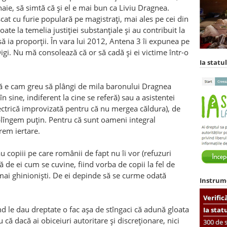
naie, să simtă că și el e mai bun ca Liviu Dragnea.
scat cu furie populară pe magistrați, mai ales pe cei din
te la temelia justiției substanțiale și au contribuit la
t să ia proporții. În vara lui 2012, Antena 3 îi expunea pe
Digi. Nu mă consolează că or să cadă și ei victime într-o
Ia statul
acă e cam greu să plângi de mila baronului Dragnea
 sine, indiferent la cine se referă) sau a asistentei
electrică improvizată pentru că nu mergea căldura), de
 plîngem puțin. Pentru că sunt oameni integral
rem iertare.
au copiii pe care românii de fapt nu îi vor (refuzuri
ă de ei cum se cuvine, fiind vorba de copii la fel de
 mai ghinioniști. De ei depinde să se curme odată
Instrum
Verific
înd le dau dreptate o fac așa de stîngaci că adună gloata
Ia stat
 că dacă ai obiceiuri autoritare și discreționare, nici
300 de s