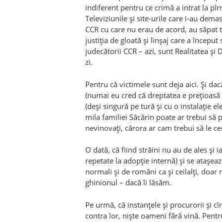
indiferent pentru ce crimă a intrat la pîr
Televiziunile și site-urile care i-au dema
CCR cu care nu erau de acord, au săpat toa
justiția de gloată și linșaj care a începu
judecătorii CCR – azi, sunt Realitatea și 
zi.
Pentru că victimele sunt deja aici. Și d
(numai eu cred că dreptatea e prețioasă în
(deși singură pe tură și cu o instalație 
mila familiei Săcărin poate ar trebui să
nevinovați, cărora ar cam trebui să le ce
O dată, că fiind străini nu au de ales și i
repetate la adopție internă) și se atașeaz
normali și de români ca și ceilalți, doar
ghinionul – dacă îi lăsăm.
Pe urmă, că instanțele și procurorii și c
contra lor, niște oameni fără vină. Pentru