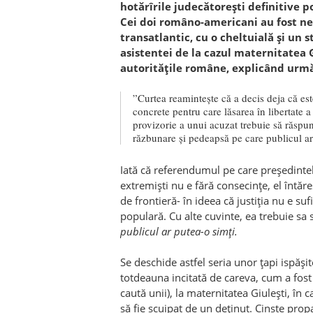
hotărîrile judecătorești definitive p
Cei doi româno-americani au fost ne
transatlantic, cu o cheltuială și un 
asistentei de la cazul maternitatea G
autoritățile române, explicând urmă
”Curtea reamintește că a decis deja că es
concrete pentru care lăsarea în libertate 
provizorie a unui acuzat trebuie să răspu
răzbunare și pedeapsă pe care publicul ar
Iată că referendumul pe care președintele
extremiști nu e fără consecințe, el întăre
de frontieră- în ideea că justiția nu e sufi
populară. Cu alte cuvinte, ea trebuie sa 
publicul ar putea-o simți.
Se deschide astfel seria unor țapi ispăși
totdeauna incitată de careva, cum a fost la
caută unii), la maternitatea Giulești, în c
să fie scuipat de un deținut. Cinste pro