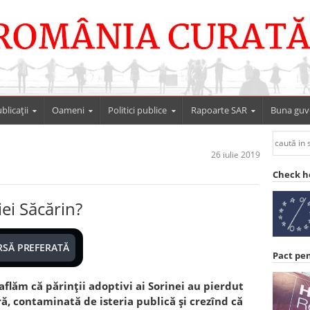
blicații
Oameni
Politici publice
Rapoarte SAR
Buna guv
26 iulie 2019
Check h
ei Săcărin?
RSĂ PREFERATĂ
Pact pe
 aflăm că părinții adoptivi ai Sorinei au pierdut
ră, contaminată de isteria publică și crezînd că