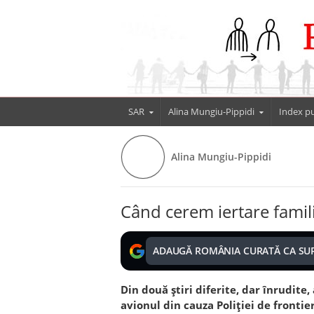
SAR
Alina Mungiu-Pippidi
Index pu
Alina Mungiu-Pippidi
Când cerem iertare famili
ADAUGĂ ROMÂNIA CURATĂ CA SU
Din două știri diferite, dar înrudite,
avionul din cauza Poliției de frontie