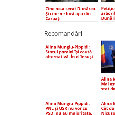
Petiți
Cine ne-a secat Dunărea.
arbori
Și cine ne fură apa din
Dunări
Carpați
Recomandări
Alina Mungiu-Pippidi:
Statul paralel își caută
alternativă. În el însuși
Alina 
Mai es
stat d
Alina Mungiu-Pippidi:
Alina 
PNL și USR nu vor cu
Cât de
PSD, nu au majoritate,
Nicușo