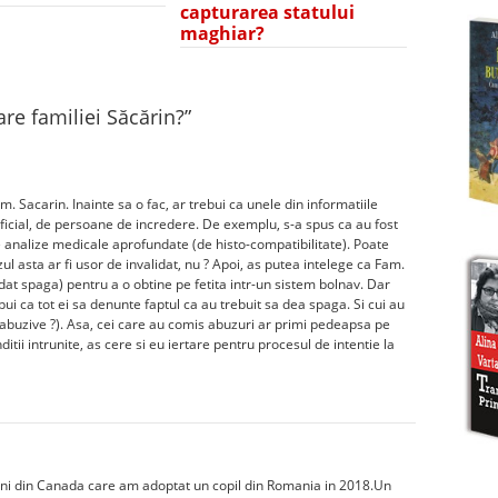
capturarea statului
maghiar?
re familiei Săcărin?
”
m. Sacarin. Inainte sa o fac, ar trebui ca unele din informatiile
oficial, de persoane de incredere. De exemplu, s-a spus ca au fost
 analize medicale aprofundate (de histo-compatibilitate). Poate
ul asta ar fi usor de invalidat, nu ? Apoi, as putea intelege ca Fam.
 dat spaga) pentru a o obtine pe fetita intr-un sistem bolnav. Dar
ui ca tot ei sa denunte faptul ca au trebuit sa dea spaga. Si cui au
abuzive ?). Asa, cei care au comis abuzuri ar primi pedeapsa pe
tii intrunite, as cere si eu iertare pentru procesul de intentie la
ni din Canada care am adoptat un copil din Romania in 2018.Un