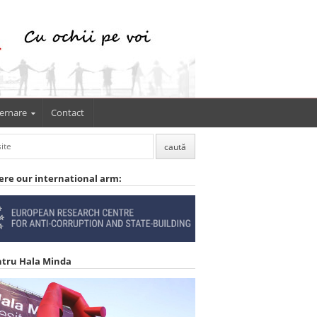
ernare
Contact
ere our international arm:
ntru Hala Minda