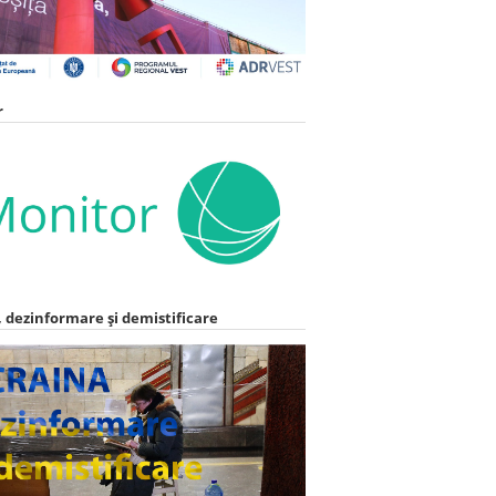
r
 dezinformare și demistificare