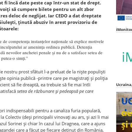
ot fi încă date peste cap într-un stat de drept.
voiți să cumpere bilete pentru un alt zbor
stres deloc de neglijat. Iar CEDO a dat dreptate
iulești, ținută abuziv în arest provizoriu de
toarele:
iMonito
te de competența instanțelor naționale să explice motivele
a inculpatului ar amenința ordinea publică. Detenția
ndă nevoilor anchetei penale și nu de a satisface
setea de
 putea-o simți
.”
 nostru prost sfătuit l-a preluat de la niște populiști
ște opinia publică -printre care pe magistrați și poliția
cient să fie dreaptă, ea trebuie să fie mai întîi
Ucraina,
satisfacă
setea de răzbunare și pedeapsă pe care
tori indispensabili pentru a canaliza furia populară,
 Colectiv (deși principalii vinovați au ars, și azi îi mai
azul Sorinei și chiar în cazul lui Dragnea, care a ajuns
pagandei care a făcut pe fiecare deținut din România,