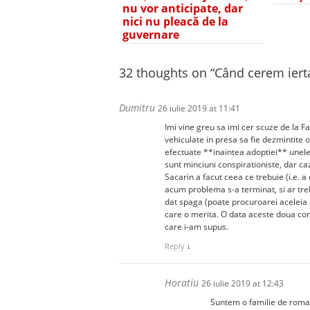
nu vor anticipate, dar
nici nu pleacă de la
guvernare
32 thoughts on “
Când cerem ierta
Dumitru
26 iulie 2019 at 11:41
Imi vine greu sa imi cer scuze de la Fa
vehiculate in presa sa fie dezmintite 
efectuate **inaintea adoptiei** unele
sunt minciuni conspirationiste, dar caz
Sacarin a facut ceea ce trebuie (i.e. a
acum problema s-a terminat, si ar treb
dat spaga (poate procuroarei aceleia 
care o merita. O data aceste doua condi
care i-am supus.
Reply
↓
Horatiu
26 iulie 2019 at 12:43
Suntem o familie de roma