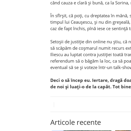
când cauza e clară și bună, ca la Sorina,
În sfîrșit, că poți, cu dreptatea în mână
timpul lui Ceaușescu, și nu din greșeală,
caz de fapt închis, pînă iese ce sentință 
Setoșii de justiție din online nu știu, că
să scăpăm de coșmarul numit recurs extr
Iliescu au luptat contra justiției toată 
referendum să o băgăm la loc, ca să poa
eventual să se și voteze într-un talk-show
Deci o să încep eu. Iertare, dragă do
de noi și luați-o de la capăt. Tot bine
Articole recente