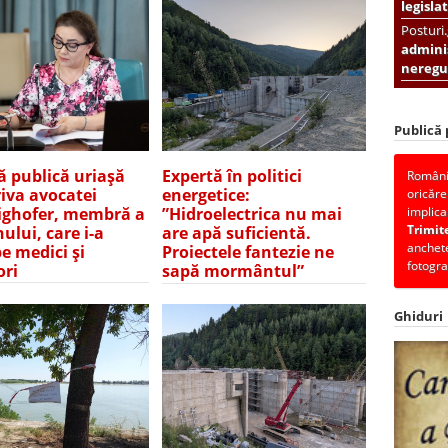
legislat
Posturi
adminis
neregul
Publică
ă publică uriașă
Expertă în politici
România
iva avocatei
energetice:
oricăre
ghofer, membră a
implica
”Hidroelectrica nu mai
Trimit
ului, care i-a
are apă suficientă.
anchete
pe medici și
Proiectele fantezie ne
fotogra
ori
sapă mormântul”
Ghiduri