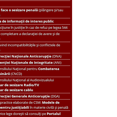
face o sesizare penală
(plângere și/sau
)
 de informații de interes public
țiune în justiție în caz de refuz pe legea 544
completare a declarației de avere și de
e
vind incompatibilitățile și conflictele de
e
recției Naționale Anticorupție
(DNA)
enției Naționale de Integritate
(ANI)
nsiliului Național pentru
Combaterea
minării
(CNCD)
nsiliului Național al Audiovizualului
ar de sesizare Radio/TV
r de sesizare cablu
recției Generale Anticorupție
(DGA)
 practice elaborate de CSM:
Modele de
pentru justițiabili
în materie civilă și penală
ice lege dorești să consulți pe
Portalul