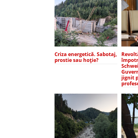
Revolt
Criza energetică. Sabotaj,
împotr
prostie sau hoție?
Schwei
Guvern
jignit 
profes