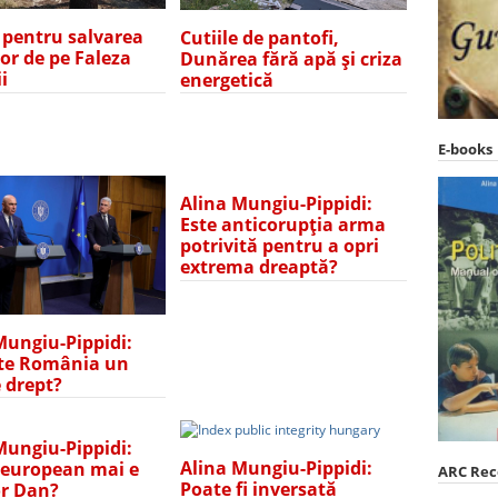
e pentru salvarea
Cutiile de pantofi,
lor de pe Faleza
Dunărea fără apă și criza
i
energetică
E-books
Alina Mungiu-Pippidi:
Este anticorupția arma
potrivită pentru a opri
extrema dreaptă?
Mungiu-Pippidi:
te România un
e drept?
Mungiu-Pippidi:
Alina Mungiu-Pippidi:
 european mai e
ARC Re
Poate fi inversată
r Dan?