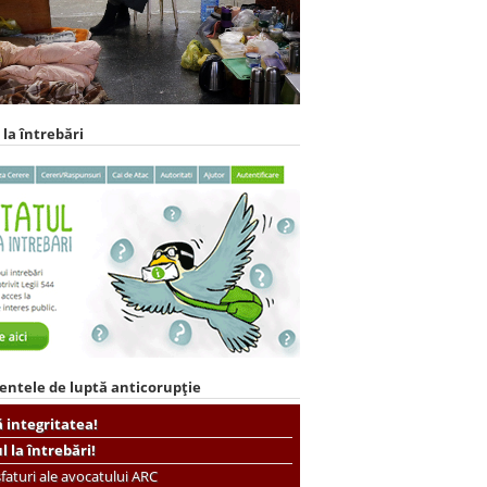
 la întrebări
entele de luptă anticorupție
ă integritatea!
ul la întrebări!
faturi ale avocatului ARC