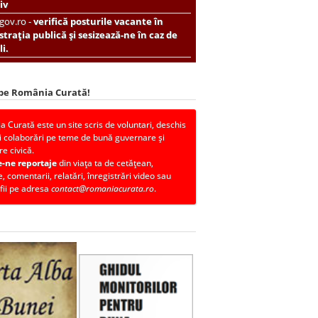
iv
.gov.ro -
verifică posturile vacante în
trația publică și sesizează-ne în caz de
i.
 pe România Curată!
 Curată este un site scris de voluntari, deschis
i colaborări pe teme de bună guvernare și
re civică.
e-ne reportaje
din viața ta de cetățean,
, comentarii, relatări, înregistrări video sau
fii pe adresa
contact@romaniacurata.ro
.