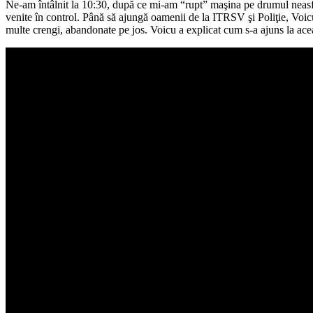
Ne-am întâlnit la 10:30, după ce mi-am “rupt” maşina pe drumul neasfa
venite în control. Până să ajungă oamenii de la ITRSV şi Poliţie, Voicu
multe crengi, abandonate pe jos. Voicu a explicat cum s-a ajuns la aceas