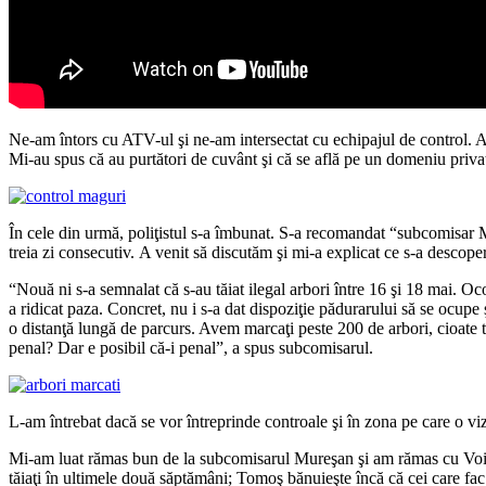
Ne-am întors cu ATV-ul şi ne-am intersectat cu echipajul de control. Am
Mi-au spus că au purtători de cuvânt şi că se află pe un domeniu privat
În cele din urmă, poliţistul s-a îmbunat. S-a recomandat “subcomisar M
treia zi consecutiv. A venit să discutăm şi mi-a explicat ce s-a descope
“Nouă ni s-a semnalat că s-au tăiat ilegal arbori între 16 şi 18 mai. Oc
a ridicat paza. Concret, nu i s-a dat dispoziţie pădurarului să se ocupe 
o distanţă lungă de parcurs. Avem marcaţi peste 200 de arbori, cioate tă
penal? Dar e posibil că-i penal”, a spus subcomisarul.
L-am întrebat dacă se vor întreprinde controale şi în zona pe care o v
Mi-am luat rămas bun de la subcomisarul Mureşan şi am rămas cu V
tăiaţi în ultimele două săptămâni; Tomoş bănuieşte încă că cei care fa