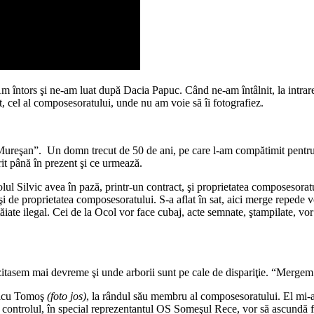
 întors şi ne-am luat după Dacia Papuc. Când ne-am întâlnit, la intrarea 
, cel al composesoratului, unde nu am voie să îi fotografiez.
ureşan”. Un domn trecut de 50 de ani, pe care l-am compătimit pentru că 
rit până în prezent şi ce urmează.
olul Silvic avea în pază, printr-un contract, şi proprietatea composesorat
şi de proprietatea composesoratului. S-a aflat în sat, aici merge repede vo
iate ilegal. Cei de la Ocol vor face cubaj, acte semnate, ştampilate, vor
izitasem mai devreme şi unde arborii sunt pe cale de dispariţie. “Mergem
oicu Tomoş
(foto jos)
, la rândul său membru al composesoratului. El mi-a e
c controlul, în special reprezentantul OS Someşul Rece, vor să ascundă f