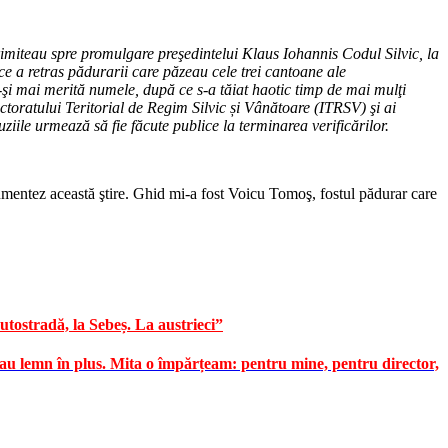
rimiteau spre promulgare preşedintelui Klaus Iohannis Codul Silvic, la
e a retras pădurarii care păzeau cele trei cantoane ale
şi mai merită numele, după ce s-a tăiat haotic timp de mai mulţi
ectoratului Teritorial de Regim Silvic și Vânătoare (ITRSV) şi ai
iile urmează să fie făcute publice la terminarea verificărilor.
mentez această ştire. Ghid mi-a fost Voicu Tomoş, fostul pădurar care
tostradă, la Sebeș. La austrieci”
dau lemn în plus. Mita o împărțeam: pentru mine, pentru director,