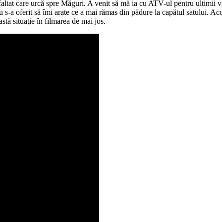
ltat care urcă spre Măguri. A venit să mă ia cu ATV-ul pentru ultimii vr
 s-a oferit să îmi arate ce a mai rămas din pădure la capătul satului. Ac
tă situaţie în filmarea de mai jos.