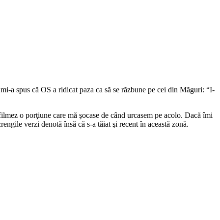
-a spus că OS a ridicat paza ca să se răzbune pe cei din Măguri: “I-
 filmez o porţiune care mă şocase de când urcasem pe acolo. Dacă îmi
engile verzi denotă însă că s-a tăiat şi recent în această zonă.