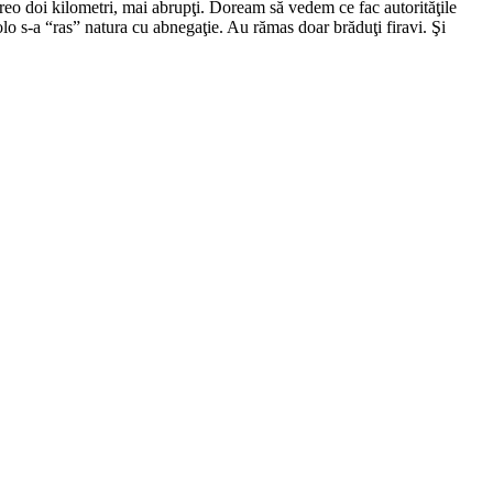
eo doi kilometri, mai abrupţi. Doream să vedem ce fac autorităţile
olo s-a “ras” natura cu abnegaţie. Au rămas doar brăduţi firavi. Şi