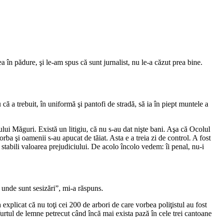
în pădure, şi le-am spus că sunt jurnalist, nu le-a căzut prea bine.
a trebuit, în uniformă şi pantofi de stradă, să ia în piept muntele a
ului Măguri. Există un litigiu, că nu s-au dat nişte bani. Aşa că Ocolul
rba şi oamenii s-au apucat de tăiat. Asta e a treia zi de control. A fost
 stabili valoarea prejudiciului. De acolo încolo vedem: îi penal, nu-i
 unde sunt sesizări”, mi-a răspuns.
xplicat că nu toţi cei 200 de arbori de care vorbea poliţistul au fost
urtul de lemne petrecut când încă mai exista pază în cele trei cantoane