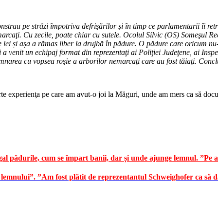
trau pe străzi împotriva defrişărilor şi în timp ce parlamentarii îi ret
rcaţi. Cu zecile, poate chiar cu sutele. Ocolul Silvic (OS) Someşul Rec
lei și așa a rămas liber la drujbă în pădure. O pădure care oricum nu-
 a venit un echipaj format din reprezentaţi ai Poliţiei Judeţene, ai Insp
narea cu vopsea roşie a arborilor nemarcaţi care au fost tăiaţi. Concluz
te experienţa pe care am avut-o joi la Măguri, unde am mers ca să docu
 pădurile, cum se împart banii, dar și unde ajunge lemnul. ”Pe au
 lemnului”. ”Am fost plătit de reprezentantul Schweighofer ca să 