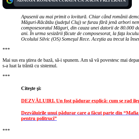
ADAUGĂ ROMÂNIA CURATĂ CA SURSĂ PREFERATĂ
Apusenii au mai primit o lovitură. Chiar când românii demons
Măguri-Răcătău (judeţul Cluj) se furau fără jenă arbori nema
composesoratul Măguri, din cauza unei datorii de 80.000 de 
ani. În urma sesizării făcute de composesorat, la faţa locului
Ocolului Silvic (OS) Someşul Rece. Aceştia au trecut la însem
***
Mai sus era ştirea de bază, să-i spunem. Am să vă povestesc mai depar
s-a luat la trântă cu sistemul.
***
Citeşte şi:
DEZVĂLUIRI. Un fost pădurar explică: cum se rad ilegal
Dezvăluirile unui pădurar care a făcut parte din “Mafia
pentru politruci”
***