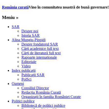
România curată
Vino în comunitatea noastră de bună guvernare!
Meniu »
SAR
Despre noi
Istoria SAR
Alina Mungiu-Pippidi
Despre fondatorul SAR
Cărți academice full text
Cărți de literatură full text
Rapoarte internaționale
Editoriale
Video
Index publicații
Publicații SAR
PolSci
Oameni
Consiliul Director
Redacția România Curată
Organizații în familia României Curate
Politici publice
Bibliotecă de politici publice