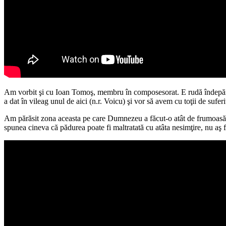
Am vorbit şi cu Ioan Tomoş, membru în composesorat. E rudă îndepărta
a dat în vileag unul de aici (n.r. Voicu) şi vor să avem cu toţii de suferi
Am părăsit zona aceasta pe care Dumnezeu a făcut-o atât de frumoasă 
spunea cineva că pădurea poate fi maltratată cu atâta nesimţire, nu aş f