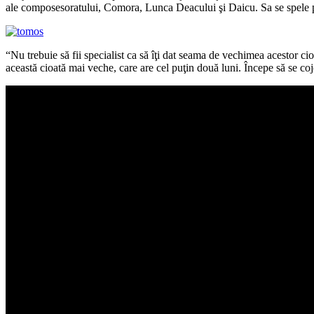
ale composesoratului, Comora, Lunca Deacului şi Daicu. Sa se spele pe
“Nu trebuie să fii specialist ca să îţi dat seama de vechimea acestor cio
această cioată mai veche, care are cel puţin două luni. Începe să se coje