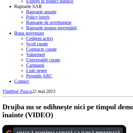
Experți în politici publice
Rapoarte SAR
Rapoarte anuale
Policy briefs
Rapoarte de avertisment
Rapoarte asupra guvernării
Buna guvernare
Cetățeni activi
Școli curate
Contracte curate
Valuemed
Universități curate
Campanii
Liste negre
Premiile ARC
Contact
Vladimir Pascu
22 mai 2015
Drujba nu se odihneşte nici pe timpul demon
înainte (VIDEO)