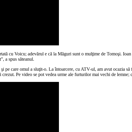
tă cu Voicu; adevărul e că la Măguri sunt o mulţime de Tomoşi. Ioan mi
t”, a spus săteanul.
şi pe care omul a sluţit-o. La întoarcere, cu ATV-ul, am avut ocazia să
i crezut. Pe video se pot vedea urme ale furturilor mai vechi de lemne; cr