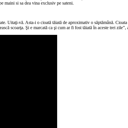
 maini si sa dea vina exclusiv pe sateni.
ate. Uitaţi-vă. Asta-i o cioată tăiată de aproximativ o săptămână. Cioata l
ască scoarţa. Şi e marcată ca şi cum ar fi fost tăiată în aceste trei zile”