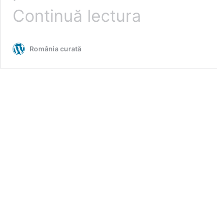
Tradiționala
Continuă lectura
familie
parlamentară.
Uite
România curată
cine
sunt
urmașii
Brătienilor