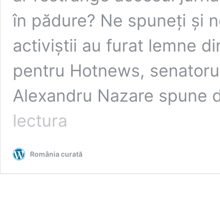
în pădure? Ne spuneți și no
activiștii au furat lemne d
pentru Hotnews, senatorul
Alexandru Nazare spune d
Senatorul
lectura
și
fostul
ministru
România curată
PNL
Nazare
insistă:
cică
au
fost
semnalate