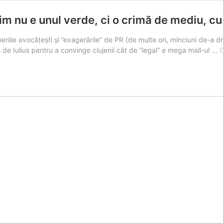
im nu e unul verde, ci o crimă de mediu, cu
iile avocățești și ”exagerările” de PR (de multe ori, minciuni de-a dre
 de Iulius pentru a convinge clujenii cât de ”legal” e mega mall-ul …
C