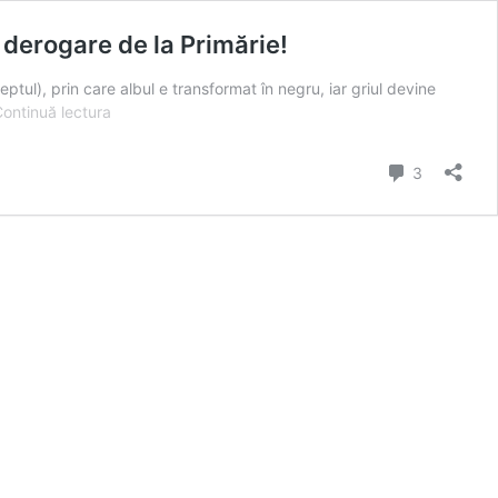
 derogare de la Primărie!
ptul), prin care albul e transformat în negru, iar griul devine
Proiectul
ontinuă lectura
mega-
mall-
comentarii
3
ului
Iulius
Carbochim
nu
e
unul
verde,
ci
o
crimă
de
mediu,
cu
derogare