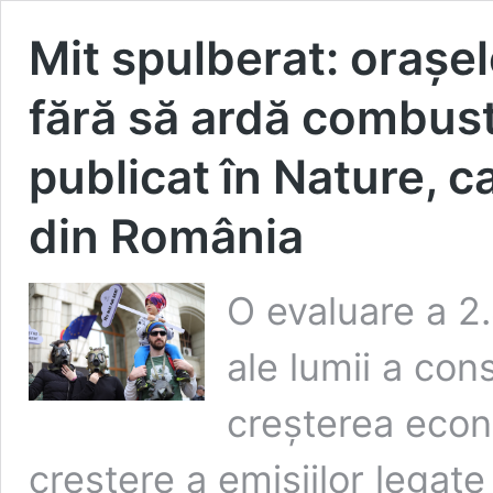
Mit spulberat: orașe
fără să ardă combustib
publicat în Nature, ca
din România
O evaluare a 2
ale lumii a con
creșterea eco
creștere a emisiilor legate 