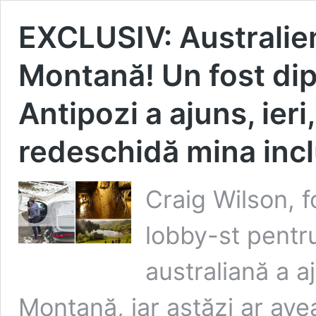
EXCLUSIV: Australieni
Montană! Un fost dipl
Antipozi a ajuns, ier
redeschidă mina inc
Craig Wilson, f
lobby-st pentr
australiană a aj
Montană, iar astăzi ar ave