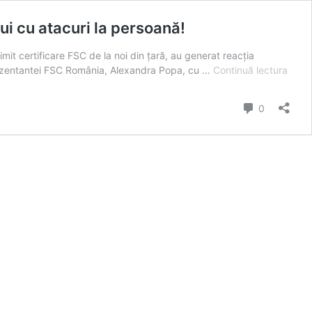
ui cu atacuri la persoană!
mit certificare FSC de la noi din țară, au generat reacția
Certi
reprezentantei FSC România, Alexandra Popa, cu …
Continuă lectura
Schwe
apăr
comentarii
0
de
un
secre
de
stat
din
Minis
Mediu
cu
atacu
la
pers