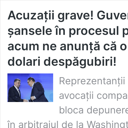
Acuzații grave! Guve
șansele în procesul 
acum ne anunță că o 
dolari despăgubiri!
Reprezentanții 
avocații compa
bloca depunerea
în arbitrajul de la Washin