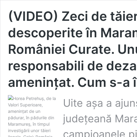
(VIDEO) Zeci de tăier
descoperite în Maram
României Curate. Unu
responsabili de dezas
amenințat. Cum s-a 
Uite așa a ajun
județeană Mara
campioanele pie