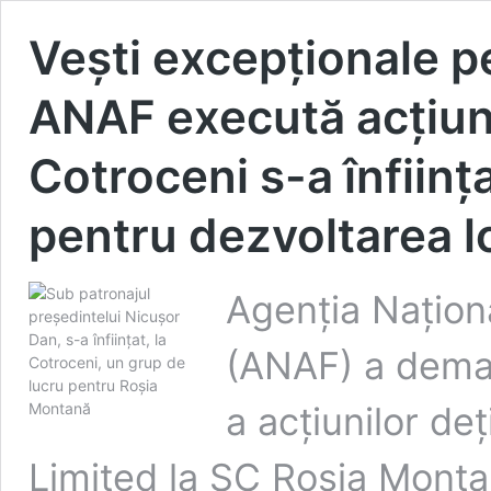
Vești excepționale 
ANAF execută acțiuni
Cotroceni s-a înființ
pentru dezvoltarea lo
Agenția Națion
(ANAF) a demar
a acțiunilor de
Limited la SC Roșia Mont