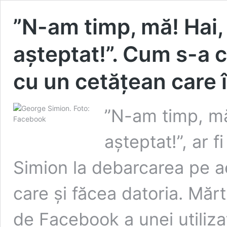
”N-am timp, mă! Hai,
așteptat!”. Cum s-a
cu un cetățean care 
”N-am timp, mă
așteptat!”, ar f
Simion la debarcarea pe ae
care și făcea datoria. Mărt
de Facebook a unei utiliz