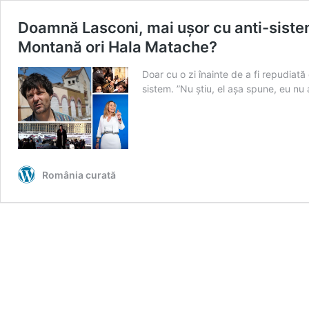
Doamnă Lasconi, mai ușor cu anti-sistemu
Montană ori Hala Matache?
Doar cu o zi înainte de a fi repudiată
sistem. ”Nu ştiu, el aşa spune, eu nu 
România curată