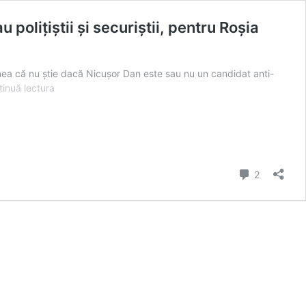
olițiștii și securiștii, pentru Roșia
spunea că nu știe dacă Nicușor Dan este sau nu un candidat anti-
Doamnă
inuă lectura
Lasconi,
mai
ușor
cu
anti-
comentarii
sistemul!
2
Unde
erați
când
de
Nicușor
Dan
trăgeau
polițiștii
și