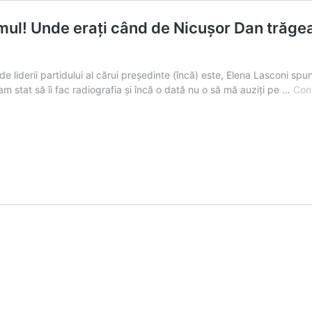
l! Unde erați când de Nicușor Dan trăgeau p
 de liderii partidului al cărui președinte (încă) este, Elena Lasconi 
am stat să îi fac radiografia şi încă o dată nu o să mă auziţi pe …
Cont