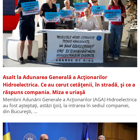
Asalt la Adunarea Generală a Acționarilor
Hidroelectrica. Ce au cerut cetățenii, în stradă, și ce a
răspuns compania. Miza e uriașă
Membrii Adunării Generale a Acționarilor (AGA) Hidroelectrica
au fost așteptați, astăzi (joi), la intrarea în sediul companiei,
din București, …