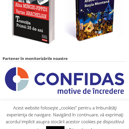
Partener în monitorizările noastre
Acest website folosește „cookies” pentru a îmbunătăți
Parteneri media
Site-uri partenere
experiența de navigare. Navigând în continuare, vă exprimați
acordul implicit asupra stocării acestor cookies pe dispozitivul
TVR
Gazeta
ocnam
Asocia
Societa
Centrul
Biroul
Orasul