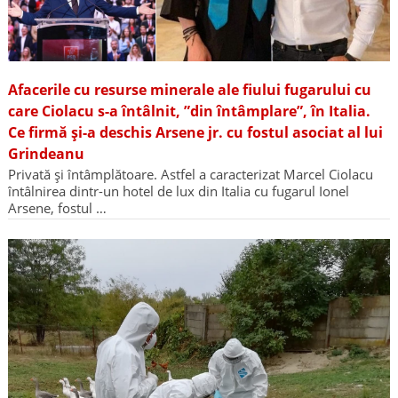
Afacerile cu resurse minerale ale fiului fugarului cu
care Ciolacu s-a întâlnit, ”din întâmplare”, în Italia.
Ce firmă și-a deschis Arsene jr. cu fostul asociat al lui
Grindeanu
Privată și întâmplătoare. Astfel a caracterizat Marcel Ciolacu
întâlnirea dintr-un hotel de lux din Italia cu fugarul Ionel
Arsene, fostul …