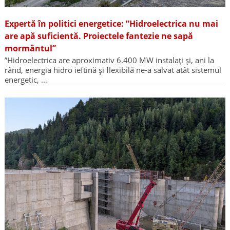
Expertă în politici energetice: ”Hidroelectrica nu mai
are apă suficientă. Proiectele fantezie ne sapă
mormântul”
”Hidroelectrica are aproximativ 6.400 MW instalați și, ani la
rând, energia hidro ieftină și flexibilă ne-a salvat atât sistemul
energetic, …