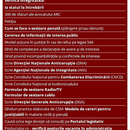
Verifică integritatea!
Ia statul la întrebări!
300 de sfaturi ale avocatului ARC
Petiția
Cum se face o sesizare penală
(plângere și/sau denunț)
Cererea de informații de interes public
Model acțiune în justiție în caz de refuz pe legea 544
Ghid de completare a declarației de avere și de interese
Ghid privind incompatibilitățile și conflictele de interese
Scrie
Direcției Naționale Anticorupție
(DNA)
Scrie
Agenției Naționale de Integritate
(ANI)
Scrie
Consiliului Național pentru
Combaterea Discriminării
(CNCD)
Scrie Consiliului Național al Audiovizualului
Formular de sesizare Radio/TV
Formular de sesizare cablu
Scrie
Direcției Generale Anticorupție
(DGA)
Ghiduri practice elaborate de CSM:
Modele de cereri pentru
justițiabili
în materie civilă și penală
Caută orice lege dorești să consulți pe
Portalul legislativ
Posturi.gov.ro -
verifică posturile vacante în administrația