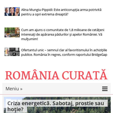
Alina Mungiu-Pippidi: Este anticorupția arma potrivită
pentru a opri extrema dreaptă?
Cum am ajuns o comunitate de 1,8 milioane de cetățeni
interesați de apărarea pădurilor și apelor României. Vă
mulțumim!
Ofertantul unic – semnul clar al favoritismului în achizițiile
publice. România în regres, conform raportului BridgeGap
Meniu »
Criza energetică. Sabotaj, prostie sau
hoție?