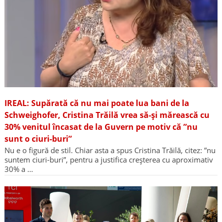
IREAL: Supărată că nu mai poate lua bani de la
Schweighofer, Cristina Trăilă vrea să-și mărească cu
30% venitul încasat de la Guvern pe motiv că ”nu
sunt o ciuri-buri”
Nu e o figură de stil. Chiar asta a spus Cristina Trăilă, citez: ”nu
suntem ciuri-buri”, pentru a justifica creșterea cu aproximativ
30% a …