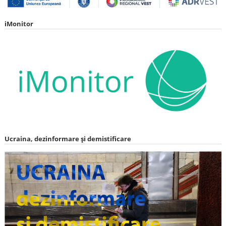
iMonitor
Ucraina, dezinformare și demistificare