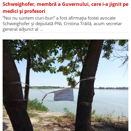
Schweighofer, membră a Guvernului, care i-a jignit pe
medici și profesori
”Noi nu suntem ciuri-buri” a fost afirmația fostei avocate
Schweighofer și deputată PNL Cristina Trăilă, acum secretar
general adjunct al …