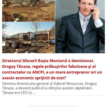
Directorul Afacerii Roșia Montană a demisionat.
Dragoș Tănase, regele prăbușirilor fabuloase și al
contractelor cu ANCPI, e un mare antreprenor ori un
asasin economic sprijinit de stat?
Demisia directorului general al Gabriel Resources, Dragoș
Tănase, a devenit publică la sfârșitul acestei săptămâni.
Tănase era CEO la …