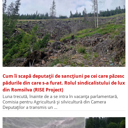
Cum îi scapă deputații de sancțiuni pe cei care păzesc
pădurile din care s-a furat. Rolul sindicalistului de lux
din Romsilva (RISE Project)
Luna trecută, înainte de a se intra în vacanța parlamentară,
Comisia pentru Agricultură și silvicultură din Camera
Deputaților a transmis un …