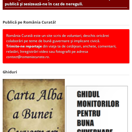
publică și sesizează-ne în caz de nereguli.
Publică pe România Curată!
România Curată este un site scris de voluntari, deschis oricărei
colaborări pe teme de bună guvernare și implicare civică.
Trimite-ne reportaje
din viața ta de cetățean, anchete, comentarii,
relatări, înregistrări video sau fotografii pe adresa
contact@romaniacurata.ro
.
Ghiduri