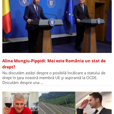
Alina Mungiu-Pippidi: Mai este România un stat de
drept?
Nu discutăm astăzi despre o posibilă încălcare a statului de
drept în țara noastră membră UE și aspirantă la OCDE.
Discutăm despre una …