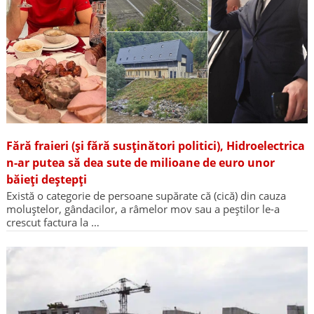
Fără fraieri (și fără susținători politici), Hidroelectrica
n-ar putea să dea sute de milioane de euro unor
băieți deștepți
Există o categorie de persoane supărate că (cică) din cauza
moluștelor, gândacilor, a râmelor mov sau a peștilor le-a
crescut factura la …