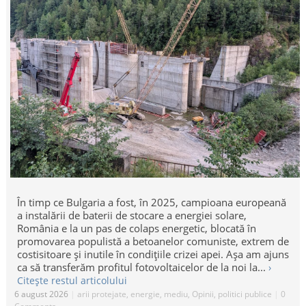
În timp ce Bulgaria a fost, în 2025, campioana europeană
a instalării de baterii de stocare a energiei solare,
România e la un pas de colaps energetic, blocată în
promovarea populistă a betoanelor comuniste, extrem de
costisitoare și inutile în condițiile crizei apei. Așa am ajuns
ca să transferăm profitul fotovoltaicelor de la noi la...
›
Citește restul articolului
6 august 2026
|
arii protejate
,
energie
,
mediu
,
Opinii
,
politici publice
|
0