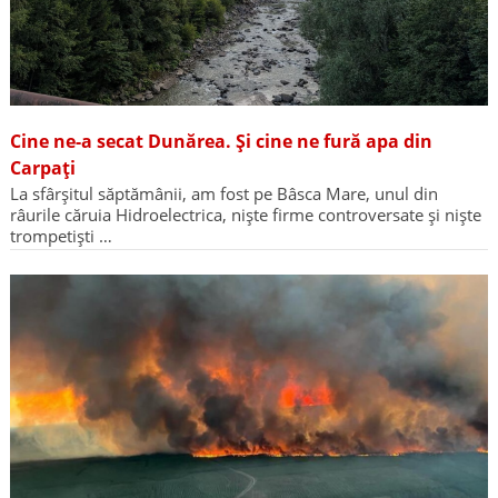
Cine ne-a secat Dunărea. Și cine ne fură apa din
Carpați
La sfârșitul săptămânii, am fost pe Bâsca Mare, unul din
râurile căruia Hidroelectrica, niște firme controversate și niște
trompetiști …