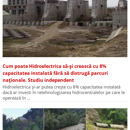
Cum poate Hidroelectrica să-și crească cu 8%
capacitatea instalată fără să distrugă parcuri
naționale. Studiu independent
Hidroelectrica și-ar putea crește cu 8% capacitatea instalată
dacă ar investi în retehnologizarea hidrocentralelor pe care le
operează în …