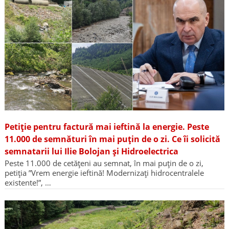
Petiție pentru factură mai ieftină la energie. Peste
11.000 de semnături în mai puțin de o zi. Ce îi solicită
semnatarii lui Ilie Bolojan și Hidroelectrica
Peste 11.000 de cetățeni au semnat, în mai puțin de o zi,
petiția ”Vrem energie ieftină! Modernizați hidrocentralele
existente!”, …