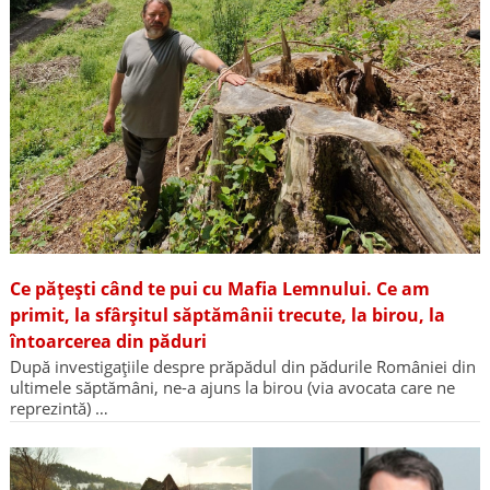
Ce pățești când te pui cu Mafia Lemnului. Ce am
primit, la sfârșitul săptămânii trecute, la birou, la
întoarcerea din păduri
După investigațiile despre prăpădul din pădurile României din
ultimele săptămâni, ne-a ajuns la birou (via avocata care ne
reprezintă) …