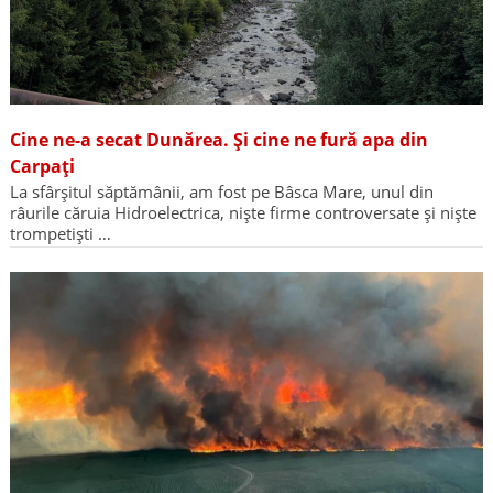
Cine ne-a secat Dunărea. Și cine ne fură apa din
Carpați
La sfârșitul săptămânii, am fost pe Bâsca Mare, unul din
râurile căruia Hidroelectrica, niște firme controversate și niște
trompetiști …