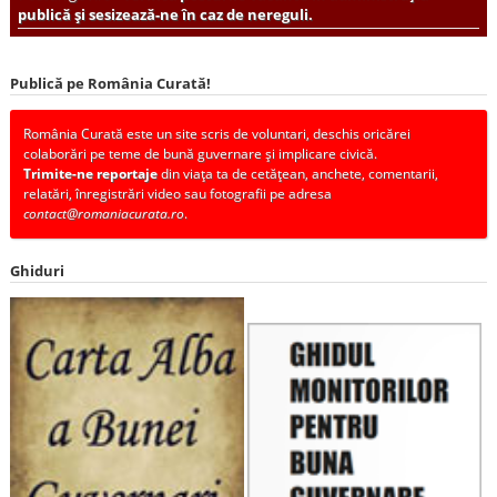
publică și sesizează-ne în caz de nereguli.
Publică pe România Curată!
România Curată este un site scris de voluntari, deschis oricărei
colaborări pe teme de bună guvernare și implicare civică.
Trimite-ne reportaje
din viața ta de cetățean, anchete, comentarii,
relatări, înregistrări video sau fotografii pe adresa
contact@romaniacurata.ro
.
Ghiduri