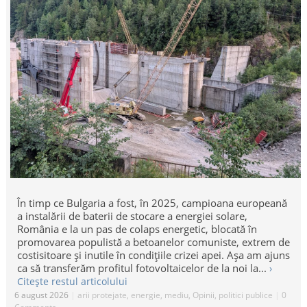
În timp ce Bulgaria a fost, în 2025, campioana europeană
a instalării de baterii de stocare a energiei solare,
România e la un pas de colaps energetic, blocată în
promovarea populistă a betoanelor comuniste, extrem de
costisitoare și inutile în condițiile crizei apei. Așa am ajuns
ca să transferăm profitul fotovoltaicelor de la noi la...
›
Citește restul articolului
6 august 2026
|
arii protejate
,
energie
,
mediu
,
Opinii
,
politici publice
|
0