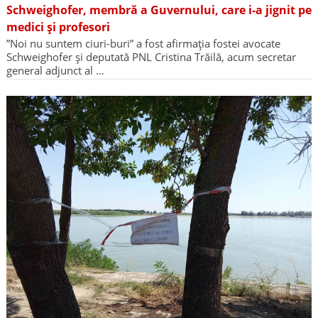
Schweighofer, membră a Guvernului, care i-a jignit pe
medici și profesori
”Noi nu suntem ciuri-buri” a fost afirmația fostei avocate
Schweighofer și deputată PNL Cristina Trăilă, acum secretar
general adjunct al …