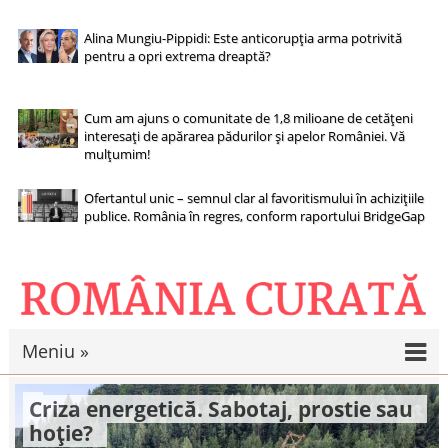
Alina Mungiu-Pippidi: Este anticorupția arma potrivită
pentru a opri extrema dreaptă?
Cum am ajuns o comunitate de 1,8 milioane de cetățeni
interesați de apărarea pădurilor și apelor României. Vă
mulțumim!
Ofertantul unic – semnul clar al favoritismului în achizițiile
publice. România în regres, conform raportului BridgeGap
Meniu »
Criza energetică. Sabotaj, prostie sau
hoție?