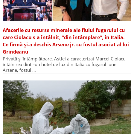
Afacerile cu resurse minerale ale fiului fugarului cu
care Ciolacu s-a întâlnit, ”din întâmplare”, în Italia.
Ce firmă și-a deschis Arsene jr. cu fostul asociat al lui
Grindeanu
Privată și întâmplătoare. Astfel a caracterizat Marcel Ciolacu
întâlnirea dintr-un hotel de lux din Italia cu fugarul Ionel
Arsene, fostul …