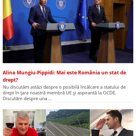
Alina Mungiu-Pippidi: Mai este România un stat de
drept?
Nu discutăm astăzi despre o posibilă încălcare a statului de
drept în țara noastră membră UE și aspirantă la OCDE.
Discutăm despre una …