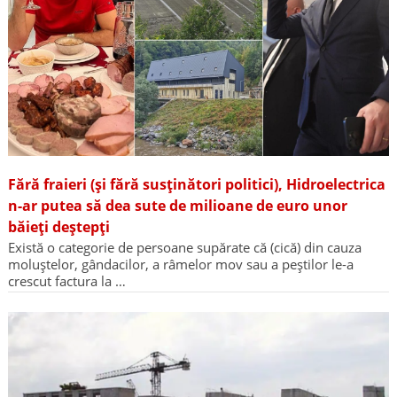
Fără fraieri (și fără susținători politici), Hidroelectrica
n-ar putea să dea sute de milioane de euro unor
băieți deștepți
Există o categorie de persoane supărate că (cică) din cauza
moluștelor, gândacilor, a râmelor mov sau a peștilor le-a
crescut factura la …