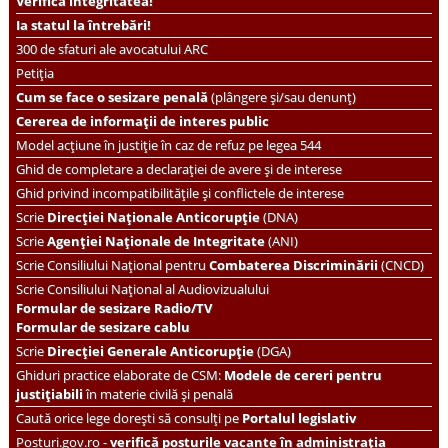
Verifică integritatea!
Ia statul la întrebări!
300 de sfaturi ale avocatului ARC
Petiția
Cum se face o sesizare penală
(plângere și/sau denunț)
Cererea de informații de interes public
Model acțiune în justiție în caz de refuz pe legea 544
Ghid de completare a declarației de avere și de interese
Ghid privind incompatibilitățile și conflictele de interese
Scrie
Direcției Naționale Anticorupție
(DNA)
Scrie
Agenției Naționale de Integritate
(ANI)
Scrie
Consiliului Național pentru
Combaterea Discriminării
(CNCD)
Scrie Consiliului Național al Audiovizualului
Formular de sesizare Radio/TV
Formular de sesizare cablu
Scrie
Direcției Generale Anticorupție
(DGA)
Ghiduri practice elaborate de CSM:
Modele de cereri pentru
justițiabili
în materie civilă și penală
Caută orice lege dorești să consulți pe
Portalul legislativ
Posturi.gov.ro -
verifică posturile vacante în administrația