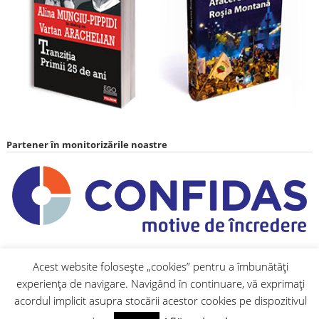
Partener în monitorizările noastre
Acest website folosește „cookies” pentru a îmbunătăți
Parteneri media
Site-uri partenere
experiența de navigare. Navigând în continuare, vă exprimați
acordul implicit asupra stocării acestor cookies pe dispozitivul
TVR
Gazeta
ocnam
Asocia
Societa
Centrul
Biroul
Orasul