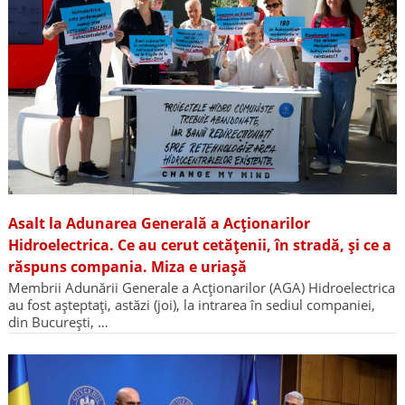
Asalt la Adunarea Generală a Acționarilor
Hidroelectrica. Ce au cerut cetățenii, în stradă, și ce a
răspuns compania. Miza e uriașă
Membrii Adunării Generale a Acționarilor (AGA) Hidroelectrica
au fost așteptați, astăzi (joi), la intrarea în sediul companiei,
din București, …