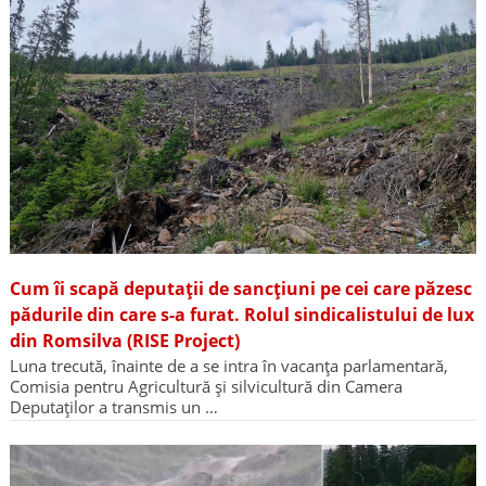
Cum îi scapă deputații de sancțiuni pe cei care păzesc
pădurile din care s-a furat. Rolul sindicalistului de lux
din Romsilva (RISE Project)
Luna trecută, înainte de a se intra în vacanța parlamentară,
Comisia pentru Agricultură și silvicultură din Camera
Deputaților a transmis un …