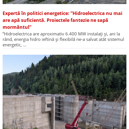
Expertă în politici energetice: ”Hidroelectrica nu mai
are apă suficientă. Proiectele fantezie ne sapă
mormântul”
”Hidroelectrica are aproximativ 6.400 MW instalați și, ani la
rând, energia hidro ieftină și flexibilă ne-a salvat atât sistemul
energetic, …