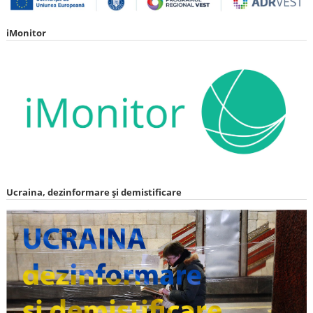
iMonitor
Ucraina, dezinformare și demistificare