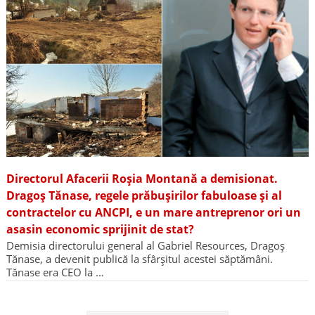
Directorul Afacerii Roșia Montană a demisionat.
Dragoș Tănase, regele prăbușirilor fabuloase și al
contractelor cu ANCPI, e un mare antreprenor ori un
asasin economic sprijinit de stat?
Demisia directorului general al Gabriel Resources, Dragoș
Tănase, a devenit publică la sfârșitul acestei săptămâni.
Tănase era CEO la …