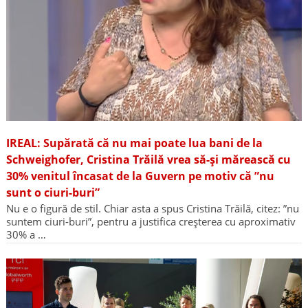
IREAL: Supărată că nu mai poate lua bani de la
Schweighofer, Cristina Trăilă vrea să-și mărească cu
30% venitul încasat de la Guvern pe motiv că ”nu
sunt o ciuri-buri”
Nu e o figură de stil. Chiar asta a spus Cristina Trăilă, citez: ”nu
suntem ciuri-buri”, pentru a justifica creșterea cu aproximativ
30% a …