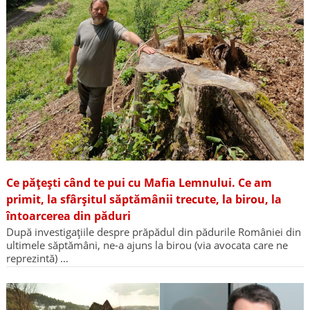
Ce pățești când te pui cu Mafia Lemnului. Ce am
primit, la sfârșitul săptămânii trecute, la birou, la
întoarcerea din păduri
După investigațiile despre prăpădul din pădurile României din
ultimele săptămâni, ne-a ajuns la birou (via avocata care ne
reprezintă) …