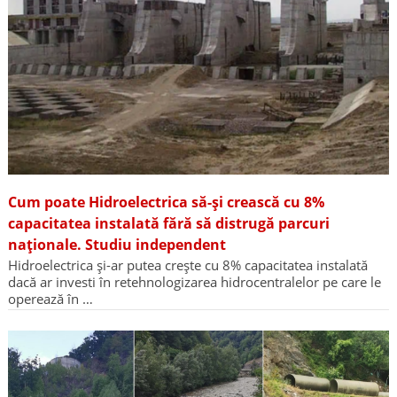
Cum poate Hidroelectrica să-și crească cu 8%
capacitatea instalată fără să distrugă parcuri
naționale. Studiu independent
Hidroelectrica și-ar putea crește cu 8% capacitatea instalată
dacă ar investi în retehnologizarea hidrocentralelor pe care le
operează în …