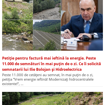
Petiție pentru factură mai ieftină la energie. Peste
11.000 de semnături în mai puțin de o zi. Ce îi solicită
semnatarii lui Ilie Bolojan și Hidroelectrica
Peste 11.000 de cetățeni au semnat, în mai puțin de o zi,
petiția ”Vrem energie ieftină! Modernizați hidrocentralele
existente!”, …