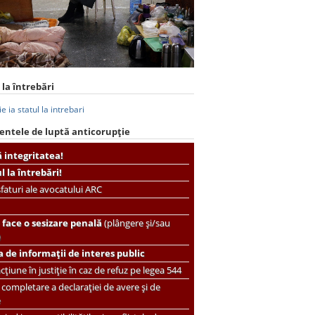
 la întrebări
entele de luptă anticorupție
ă integritatea!
ul la întrebări!
faturi ale avocatului ARC
face o sesizare penală
(plângere și/sau
)
 de informații de interes public
țiune în justiție în caz de refuz pe legea 544
completare a declarației de avere și de
e