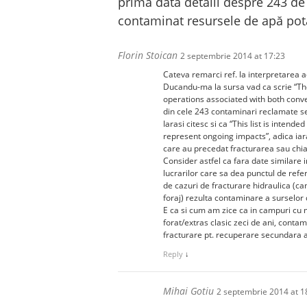
prima dată detalii despre 243 de 
contaminat resursele de apă pot
Florin Stoican
2 septembrie 2014 at 17:23
Cateva remarci ref. la interpretarea a
Ducandu-ma la sursa vad ca scrie “The 
operations associated with both conven
din cele 243 contaminari reclamate se
Iarasi citesc si ca “This list is intend
represent ongoing impacts”, adica iara
care au precedat fracturarea sau chia
Consider astfel ca fara date similare 
lucrarilor care sa dea punctul de refe
de cazuri de fracturare hidraulica (can
foraj) rezulta contaminare a surselor 
E ca si cum am zice ca in campuri cu m
forat/extras clasic zeci de ani, contam
fracturare pt. recuperare secundara a
Reply
↓
Mihai Gotiu
2 septembrie 2014 at 1