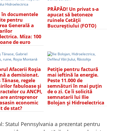
PRĂPĂD! Un privat s-a
i în documentele
apucat să betoneze
ite pentru
ruinele Cetății
ea Generală a
Bucureștiului (FOTO)
arilor
lectrica. Miza: 100
ioane de euro
rul Afacerii Roșia
Petiție pentru factură
ă a demisionat.
mai ieftină la energie.
 Tănase, regele
Peste 11.000 de
irilor fabuloase și
semnături în mai puțin
tractelor cu ANCPI,
de o zi. Ce îi solicită
are antreprenor
semnatarii lui Ilie
 asasin economic
Bolojan și Hidroelectrica
it de stat?
al: Statul Pennsylvania a prezentat pentru