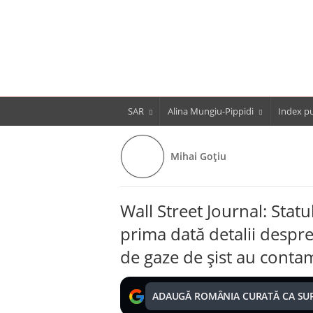
SAR
Alina Mungiu-Pippidi
Index pu
Mihai Goțiu
Wall Street Journal: Stat
prima dată detalii despre
de gaze de șist au conta
ADAUGĂ ROMÂNIA CURATĂ CA SU