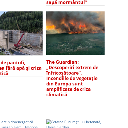
sapă mormântul”
The Guardian:
 de pantofi,
„Descoperiri extrem de
a fără apă și criza
înfricoșătoare”.
tică
Incendiile de vegetație
din Europa sunt
amplificate de criza
climatică