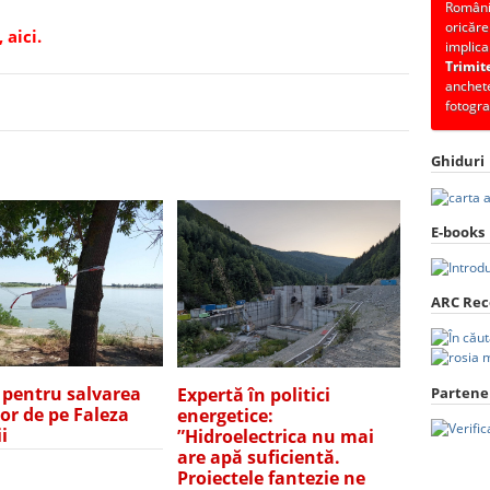
România
oricăre
 aici.
implica
Trimit
anchete
fotogra
Ghiduri
E-books
ARC Re
e pentru salvarea
Partener
Expertă în politici
lor de pe Faleza
energetice:
i
”Hidroelectrica nu mai
are apă suficientă.
Proiectele fantezie ne