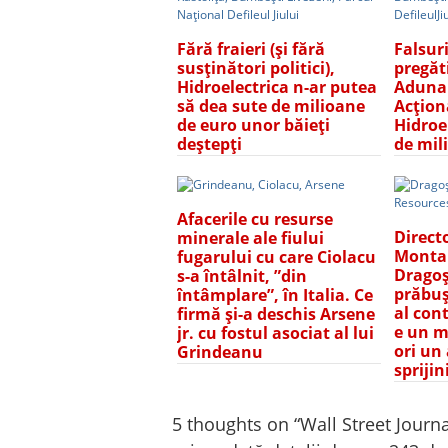
Fără fraieri (și fără
Falsur
susținători politici),
pregăt
Hidroelectrica n-ar putea
Adunar
să dea sute de milioane
Acțion
de euro unor băieți
Hidroe
deștepți
de mil
Afacerile cu resurse
Directo
minerale ale fiului
Montan
fugarului cu care Ciolacu
Dragoș
s-a întâlnit, ”din
prăbuș
întâmplare”, în Italia. Ce
al con
firmă și-a deschis Arsene
e un m
jr. cu fostul asociat al lui
ori un
Grindeanu
sprijin
5 thoughts on “
Wall Street Journ