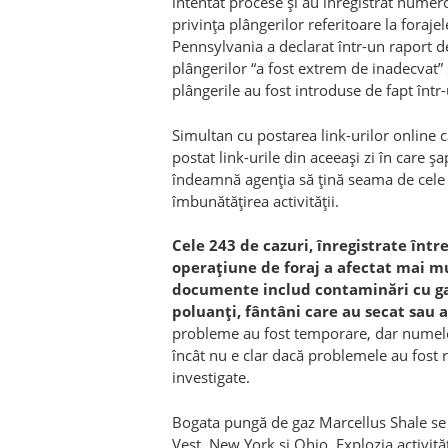
intentat procese și au înregistrat numeroa
privința plângerilor referitoare la foraje
Pennsylvania a declarat într-un raport d
plângerilor “a fost extrem de inadecvat” 
plângerile au fost introduse de fapt într
Simultan cu postarea link-urilor online 
postat link-urile din aceeași zi în care 
îndeamnă agenția să țină seama de cele
îmbunătățirea activității.
Cele 243 de cazuri, înregistrate într
operațiune de foraj a afectat mai m
documente includ contaminări cu gaz
poluanți, fântâni care au secat sau 
probleme au fost temporare, dar numele p
încât nu e clar dacă problemele au fost r
investigate.
Bogata pungă de gaz Marcellus Shale se 
Vest, New York și Ohio. Explozia activităț