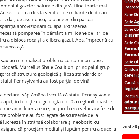
Ghid pri
meniul gazelor naturale din țară, fiind foarte mai
interes
Aceast lucru a dus la venituri de miliarde de dolari
Scrie
Di
uri, dar, de asemenea, la plângeri din partea
Scrie
Ag
ispariția aprovizionării cu apă. Extragerea
Scrie
Co
 necesită pomparea în pământ a milioane de litri de
Discri
tru a disloca roca și a elibera gazul. Apa, împreună cu
Scrie Co
la suprafață.
Formul
Formula
sau au minimalizat problema contaminării apei,
Scrie
Di
iciodată. Marcellus Shale Coalition, principalul grup
Ghiduri
gerat că structura geologică și lipsa standardelor
cereri 
 statul Pennsylvania au fost parțial de vină.
Caută or
legislat
 a declarat săptămâna trecută că statul Pennsylvania
Posturi
a apei, în funcție de geologia unică a regiunii noastre,
adminis
neregul
 metan în libertate în și în jurul rezervelor acvifere de
re probleme au fost legate de scurgerile de la
ă lucrează în strânsă colaborare și neobosit, cu
Publică
e asigura că protejăm mediul și luptăm pentru a duce la