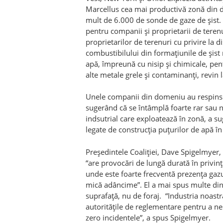
Marcellus cea mai productivă zonă din do
mult de 6.000 de sonde de gaze de șist. 
pentru companii și proprietarii de teren
proprietarilor de terenuri cu privire la d
combustibilului din formațiunile de șist
apă, împreună cu nisip și chimicale, pen
alte metale grele și contaminanți, revin 
Unele companii din domeniu au respins 
sugerând că se întâmplă foarte rar sau n
indsutrial care exploatează în zonă, a su
legate de construcția puțurilor de apă în
Președintele Coaliției, Dave Spigelmyer,
“are provocări de lungă durată în privinț
unde este foarte frecventă prezența gazul
mică adâncime”. El a mai spus multe dint
suprafață, nu de foraj. “Industria noastr
autoritățile de reglementare pentru a n
zero incidentele”, a spus Spigelmyer.