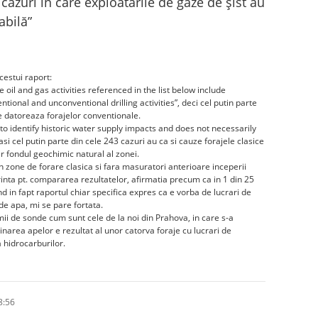
cazuri în care exploatările de gaze de șist au
abilă
”
cestui raport:
oil and gas activities referenced in the list below include
tional and unconventional drilling activities”, deci cel putin parte
 datoreaza forajelor conventionale.
ed to identify historic water supply impacts and does not necessarily
si cel putin parte din cele 243 cazuri au ca si cauze forajele clasice
r fondul geochimic natural al zonei.
in zone de forare clasica si fara masuratori anterioare inceperii
rinta pt. compararea rezultatelor, afirmatia precum ca in 1 din 25
d in fapt raportul chiar specifica expres ca e vorba de lucrari de
de apa, mi se pare fortata.
ii de sonde cum sunt cele de la noi din Prahova, in care s-a
inarea apelor e rezultat al unor catorva foraje cu lucrari de
 hidrocarburilor.
8:56