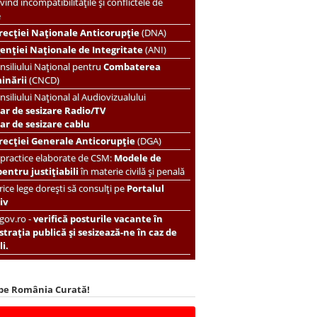
vind incompatibilitățile și conflictele de
e
recției Naționale Anticorupție
(DNA)
enției Naționale de Integritate
(ANI)
nsiliului Național pentru
Combaterea
minării
(CNCD)
nsiliului Național al Audiovizualului
ar de sesizare Radio/TV
r de sesizare cablu
recției Generale Anticorupție
(DGA)
 practice elaborate de CSM:
Modele de
pentru justițiabili
în materie civilă și penală
ice lege dorești să consulți pe
Portalul
iv
.gov.ro -
verifică posturile vacante în
trația publică și sesizează-ne în caz de
i.
 pe România Curată!