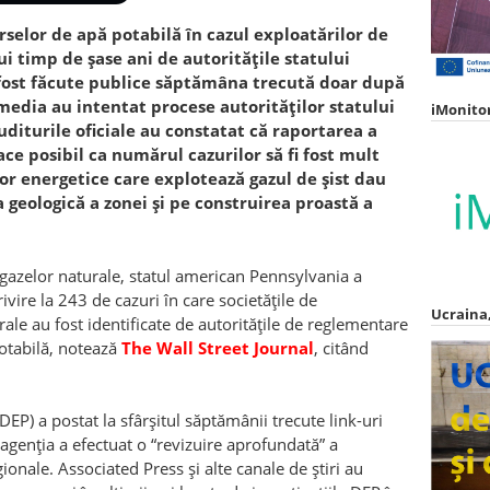
selor de apă potabilă în cazul exploatărilor de
ui timp de șase ani de autoritățile statului
fost făcute publice săptămâna trecută doar după
i media au intentat procese autorităților statului
iMonito
diturile oficiale au constatat că raportarea a
ace posibil ca numărul cazurilor să fi fost mult
r energetice care explotează gazul de șist dau
 geologică a zonei și pe construirea proastă a
 gazelor naturale, statul american Pennsylvania a
ivire la 243 de cazuri în care societățile de
Ucraina,
ale au fost identificate de autoritățile de reglementare
otabilă, notează
The Wall Street Journal
, citând
P) a postat la sfârșitul săptămânii trecute link-uri
genția a efectuat o “revizuire aprofundată” a
ionale. Associated Press și alte canale de știri au