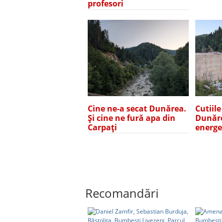
profesori
Cine ne-a secat Dunărea.
Cutiile
Și cine ne fură apa din
Dunăre
Carpați
energe
Recomandări