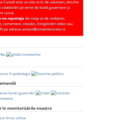
 Curată este un site scris de voluntari, deschis
i colaborări pe teme de bună guvernare și
re civică.
e-ne reportaje
din viața ta de cetățean,
, comentarii, relatări, înregistrări video sau
fii pe adresa
contact@romaniacurata.ro
.
comandă
 în monitorizările noastre