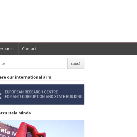
ernare
Contact
ere our international arm:
ntru Hala Minda