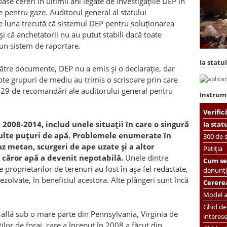
se cereri în ultimii ani legate de investigațiile DEP în
le pentru gaze. Auditorul general al statului
e luna trecută că sistemul DEP pentru soluționarea
și că anchetatorii nu au putut stabili dacă toate
-un sistem de raportare.
Ia statul
către documente, DEP nu a emis și o declarație, dar
șapte grupuri de mediu au trimis o scrisoare prin care
 29 de recomandări ale auditorului general pentru
Instrum
Verific
e 2008-2014, includ unele situații în care o singură
Ia stat
ulte puțuri de apă. Problemele enumerate în
300 de s
 metan, scurgeri de ape uzate și a altor
Petiția
a căror apă a devenit nepotabilă.
Unele dintre
Cum se 
roprietarilor de terenuri au fost în așa fel redactate,
denunț
ezolvate, în beneficiul acestora. Alte plângeri sunt încă
Cererea
Model ac
Ghid de 
află sub o mare parte din Pennsylvania, Virginia de
interes
ilor de foraj, care a început în 2008 a făcut din