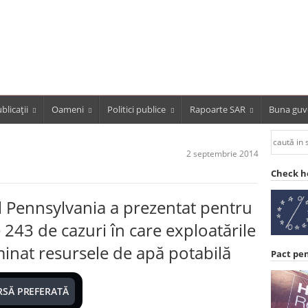
blicații
Oameni
Politici publice
Rapoarte SAR
Buna guv
2 septembrie 2014
Check h
ul Pennsylvania a prezentat pentru
 243 de cazuri în care exploatările
minat resursele de apă potabilă
Pact pe
RSĂ PREFERATĂ