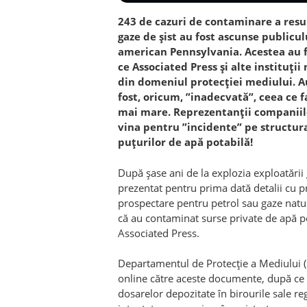
243 de cazuri de contaminare a resur
gaze de șist au fost ascunse publicul
american Pennsylvania. Acestea au 
ce Associated Press și alte instituți
din domeniul protecției mediului. Au
fost, oricum, ”inadecvată”, ceea ce f
mai mare. Reprezentanții companiilo
vina pentru ”incidente” pe structura
puțurilor de apă potabilă!
După șase ani de la explozia exploatării
prezentat pentru prima dată detalii cu pr
prospectare pentru petrol sau gaze natur
că au contaminat surse private de apă p
Associated Press.
Departamentul de Protecție a Mediului (DE
online către aceste documente, după ce a
dosarelor depozitate în birourile sale reg