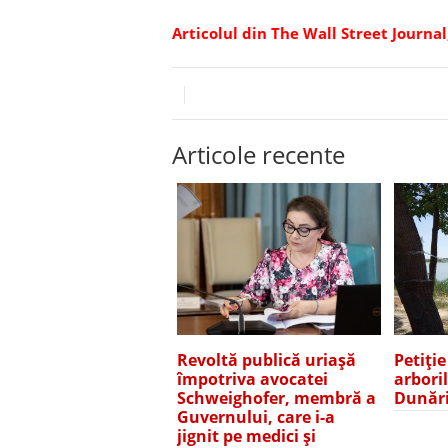
Articolul din The Wall Street Journal,
Articole recente
Revoltă publică uriașă
Petiți
împotriva avocatei
arbori
Schweighofer, membră a
Dunări
Guvernului, care i-a
jignit pe medici și