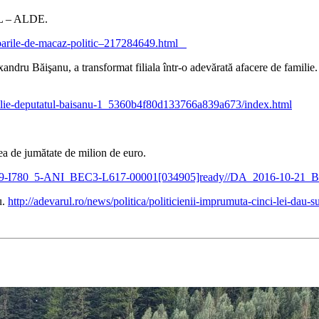
L – ALDE.
imbarile-de-macaz-politic–217284649.html
ndru Băişanu, a transformat filiala într-o adevărată afacere de familie. 
familie-deputatul-baisanu-1_5360b4f80d133766a839a673/index.html
ea de jumătate de milion de euro.
0_208222-C79-I780_5-ANI_BEC3-L617-00001[034905]ready//DA_2
u.
http://adevarul.ro/news/politica/politicienii-imprumuta-cinci-lei-