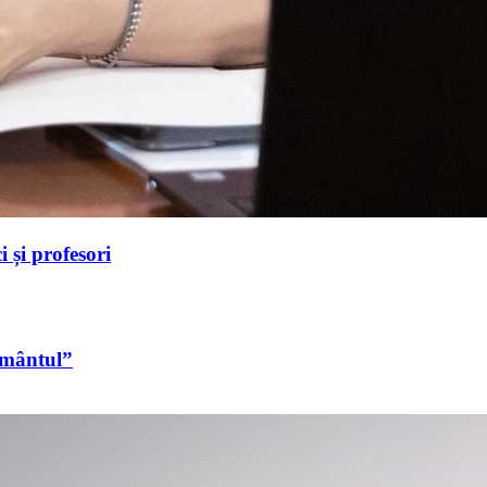
 și profesori
ormântul”