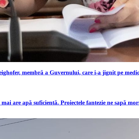
ghofer, membră a Guvernului, care i-a jignit pe medici
u mai are apă suficientă. Proiectele fantezie ne sapă m