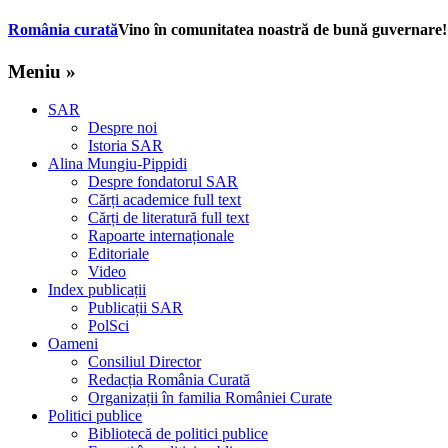
România curată
Vino în comunitatea noastră de bună guvernare!
Meniu »
SAR
Despre noi
Istoria SAR
Alina Mungiu-Pippidi
Despre fondatorul SAR
Cărți academice full text
Cărți de literatură full text
Rapoarte internaționale
Editoriale
Video
Index publicații
Publicații SAR
PolSci
Oameni
Consiliul Director
Redacția România Curată
Organizații în familia României Curate
Politici publice
Bibliotecă de politici publice