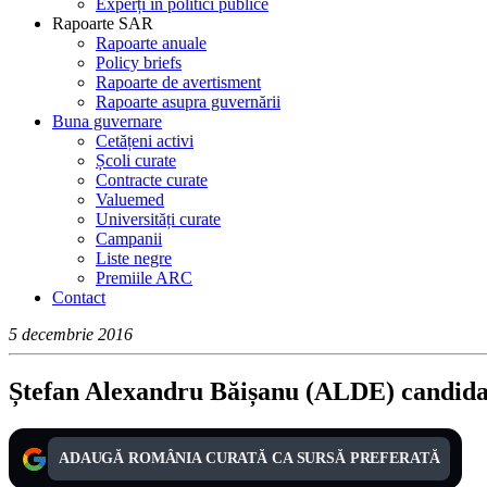
Experți în politici publice
Rapoarte SAR
Rapoarte anuale
Policy briefs
Rapoarte de avertisment
Rapoarte asupra guvernării
Buna guvernare
Cetățeni activi
Școli curate
Contracte curate
Valuemed
Universități curate
Campanii
Liste negre
Premiile ARC
Contact
5 decembrie 2016
Ștefan Alexandru Băișanu (ALDE) candidat
ADAUGĂ ROMÂNIA CURATĂ CA SURSĂ PREFERATĂ