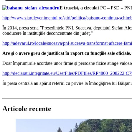
E traseist, a circulat
PC – PSD – PN
http://www.ziarulevenimentul.ro/stiri/politica/baisanu-continua-sch
În 2014, presa scria ”Preşedintele PNL Suceava, deputatul Ştefan Alexa
conducere în instituţiile deconcentrate din judeţ.”
http://adevarul.ro/locale/suceava/pnl-suceava-transformat-afacere-
Are şi o avere greu de justificat în raport cu funcţiile sale oficiale.
Doar împrumurile acordate unor firme și persoane fizice atinge valoar
http://declaratii.integritate.eu/UserFiles/PDFfiles/RP480
În presa centrală au apărut referiri cu privire la îmbogățirea lui Băișan
Articole recente