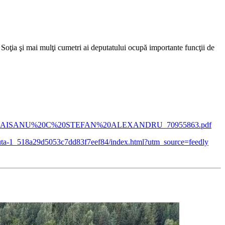
Soţia şi mai mulţi cumetri ai deputatului ocupă importante funcţii de
016-10-21_BAISANU%20C%20STEFAN%20ALEXANDRU_70955863.pdf
dau-suta-1_518a29d5053c7dd83f7eef84/index.html?utm_source=feedly