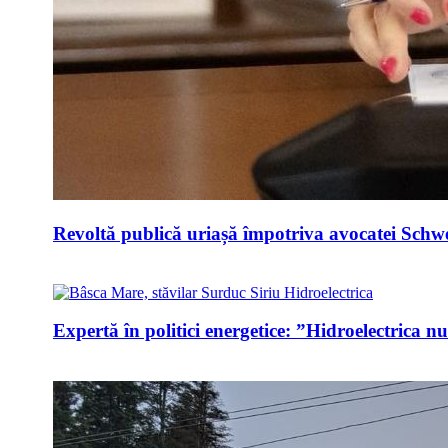
Revoltă publică uriașă împotriva avocatei Schwei
Expertă în politici energetice: ”Hidroelectrica n