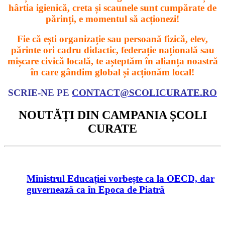
hârtia igienică, creta și scaunele sunt cumpărate de
părinți, e momentul să acționezi!
Fie că ești organizație sau persoană fizică, elev,
părinte ori cadru didactic, federație națională sau
mișcare civică locală, te așteptăm în alianța noastră
în care gândim global și acționăm local!
SCRIE-NE PE
CONTACT@SCOLICURATE.RO
NOUTĂȚI DIN CAMPANIA ȘCOLI
CURATE
Ministrul Educației vorbește ca la OECD, dar
guvernează ca în Epoca de Piatră