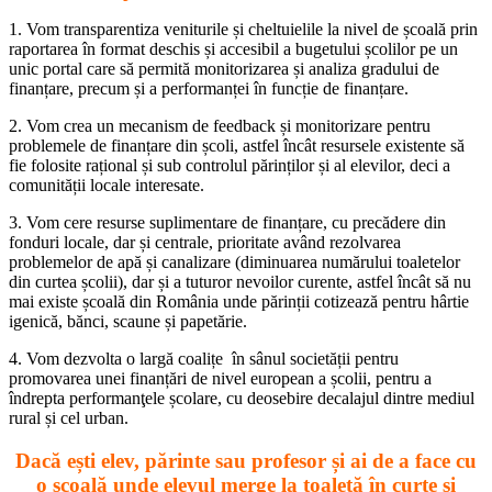
1. Vom transparentiza veniturile și cheltuielile la nivel de școală prin
raportarea în format deschis și accesibil a bugetului școlilor pe un
unic portal care să permită monitorizarea și analiza gradului de
finanțare, precum și a performanței în funcție de finanțare.
2. Vom crea un mecanism de feedback și monitorizare pentru
problemele de finanțare din școli, astfel încât resursele existente să
fie folosite rațional și sub controlul părinților și al elevilor, deci a
comunității locale interesate.
3. Vom cere resurse suplimentare de finanțare, cu precădere din
fonduri locale, dar și centrale, prioritate având rezolvarea
problemelor de apă și canalizare (diminuarea numărului toaletelor
din curtea școlii), dar și a tuturor nevoilor curente, astfel încât să nu
mai existe școală din România unde părinții cotizează pentru hârtie
igenică, bănci, scaune și papetărie.
4. Vom dezvolta o largă coalițe în sânul societății pentru
promovarea unei finanțări de nivel european a școlii, pentru a
îndrepta performanţele școlare, cu deosebire decalajul dintre mediul
rural și cel urban.
Dacă ești elev, părinte sau profesor și ai de a face cu
o școală unde elevul merge la toaletă în curte și