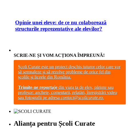
Opinie unei eleve: de ce nu colaborează
structurile reprezentative ale elevilor?
SCRIE-NE ȘI VOM ACȚIONA ÎMPREUNĂ!
Școli Curate este un proiect deschis tuturor celor care vor
să semnaleze și să rezolve probleme de orice fel din
școlile și liceele din România.
Trimite-ne reportaje
din viața ta de elev, părinte sau
profesor: anchete, comentarii, relatări, înregistrări video
sau fotografii pe adresa
contact@scolicurate.ro
.
Alianța pentru Școli Curate