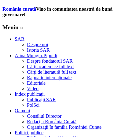
România curată
Vino în comunitatea noastră de bună
guvernare!
Meniu »
SAR
Despre noi
Istoria SAR
Alina Mungiu-Pippidi
Despre fondatorul SAR
Cărți academice full text
Cărți de literatură full text
Rapoarte internaționale
Editoriale
Video
Index publicații
Publicații SAR
PolSci
Oameni
Consiliul Director
Redacția România Curată
Organizații în familia României Curate
Politici publice