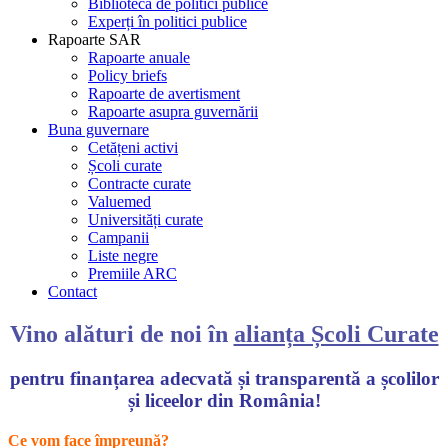
Bibliotecă de politici publice
Experți în politici publice
Rapoarte SAR
Rapoarte anuale
Policy briefs
Rapoarte de avertisment
Rapoarte asupra guvernării
Buna guvernare
Cetățeni activi
Școli curate
Contracte curate
Valuemed
Universități curate
Campanii
Liste negre
Premiile ARC
Contact
Vino alături de noi în
alianța Școli Curate
pentru finanțarea adecvată și transparentă a școlilor
și liceelor din România!
Ce vom face împreună?