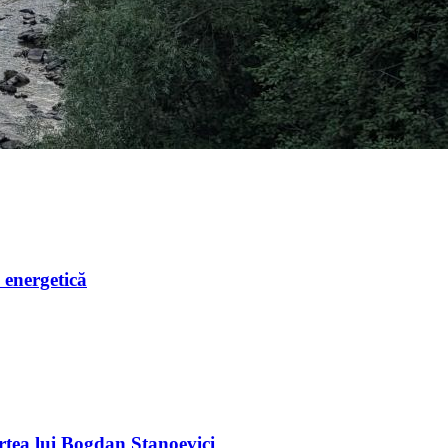
 energetică
tea lui Bogdan Stanoevici