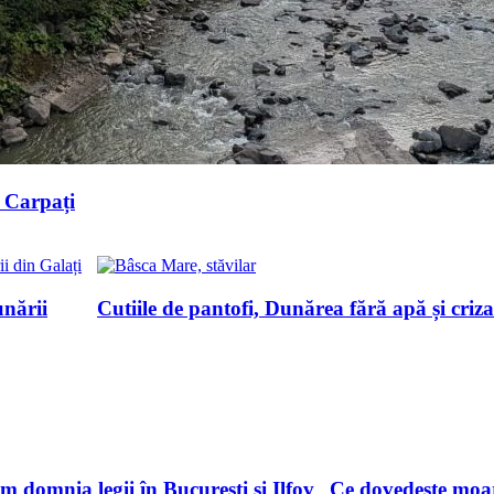
n Carpați
unării
Cutiile de pantofi, Dunărea fără apă și criza
im domnia legii în București și Ilfov
Ce dovedește moar