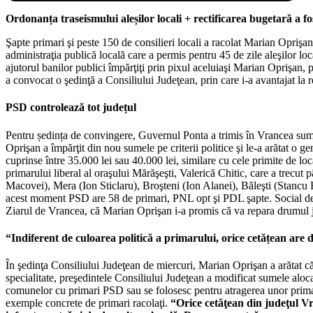
Ordonanța traseismului aleșilor locali + rectificarea bugetară a f
Şapte primari şi peste 150 de consilieri locali a racolat Marian Opri
administraţia publică locală care a permis pentru 45 de zile aleşilor lo
ajutorul banilor publici împărţiţi prin pixul aceluiaşi Marian Oprişan,
a convocat o şedinţă a Consiliului Judeţean, prin care i-a avantajat la r
PSD
controlează tot județul
Pentru ședința de convingere, Guvernul Ponta a trimis în Vrancea suma
Oprişan a împărţit din nou sumele pe criterii politice şi le-a arătat o
cuprinse între 35.000 lei sau 40.000 lei, similare cu cele primite de lo
primarului liberal al oraşului Mărăşeşti, Valerică Chitic, care a tr
Macovei), Mera (Ion Sticlaru), Broşteni (Ion Alanei), Băleşti (Stanc
acest moment PSD are 58 de primari, PNL opt şi PDL şapte. Social democ
Ziarul de Vrancea, că Marian Oprişan i-a promis că va repara drumul ju
“Indiferent de culoarea politică a primarului, orice cetățean are
În şedinţa Consiliului Judeţean de miercuri, Marian Oprişan a arătat că 
specialitate, preşedintele Consiliului Judeţean a modificat sumele aloca
comunelor cu primari PSD sau se folosesc pentru atragerea unor primari
exemple concrete de primari racolaţi.
“Orice cetăţean din judeţul Vr