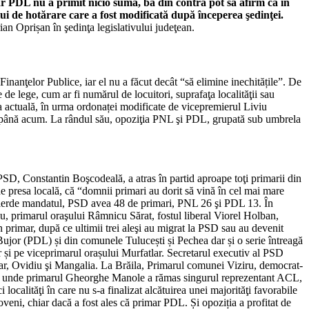
ar PDL nu a primit nicio sumă, ba din contră pot să afirm că în
lui de hotărare care a fost modificată după începerea şedinţei.
an Oprișan în şedinţa legislativului judeţean.
Finanţelor Publice, iar el nu a făcut decât “să elimine inechitățile”. De
 de lege, cum ar fi numărul de locuitori, suprafaţa localităţii sau
a actuală, în urma ordonaței modificate de vicepremierul Liviu
i până acum. La rândul său, opoziţia PNL şi PDL, grupată sub umbrela
 PSD, Constantin Boşcodeală, a atras în partid aproape toţi primarii din
 de presa locală, că “domnii primari au dorit să vină în cel mai mare
-şi pierde mandatul, PSD avea 48 de primari, PNL 26 şi PDL 13. În
iu, primarul oraşului Râmnicu Sărat, fostul liberal Viorel Holban,
primar, după ce ultimii trei aleşi au migrat la PSD sau au devenit
ujor (PDL) și din comunele Tulucești și Pechea dar și o serie întreagă
r și pe viceprimarul orașului Murfatlar. Secretarul executiv al PSD
atlar, Ovidiu şi Mangalia. La Brăila, Primarul comunei Viziru, democrat-
aliuc, unde primarul Gheorghe Manole a rămas singurul reprezentant ACL,
ocalităţi în care nu s-a finalizat alcătuirea unei majorităţi favorabile
veni, chiar dacă a fost ales că primar PDL. Și opoziția a profitat de