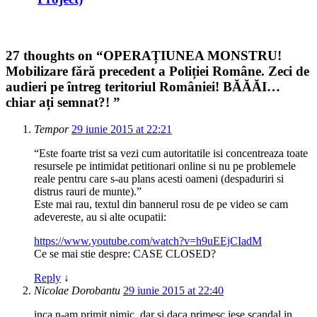
27 thoughts on “
OPERAȚIUNEA MONSTRU!
Mobilizare fără precedent a Poliției Române. Zeci de
audieri pe întreg teritoriul României! BĂĂĂI…
chiar ați semnat?!
”
Tempor
29 iunie 2015 at 22:21
“Este foarte trist sa vezi cum autoritatile isi concentreaza toate
resursele pe intimidat petitionari online si nu pe problemele
reale pentru care s-au plans acesti oameni (despaduriri si
distrus rauri de munte).”
Este mai rau, textul din bannerul rosu de pe video se cam
adevereste, au si alte ocupatii:
https://www.youtube.com/watch?v=h9uEEjCIadM
Ce se mai stie despre: CASE CLOSED?
Reply
↓
Nicolae Dorobantu
29 iunie 2015 at 22:40
inca n-am primit nimic, dar si daca primesc iese scandal in