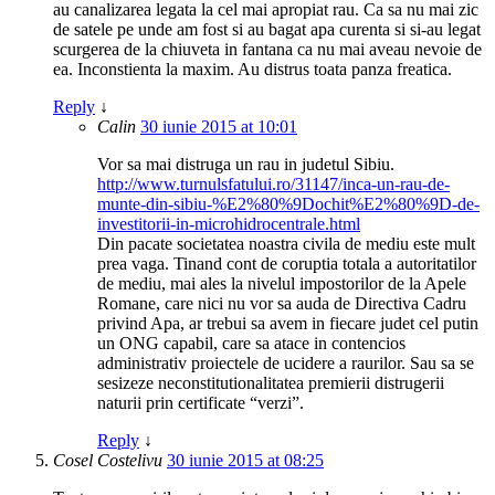
au canalizarea legata la cel mai apropiat rau. Ca sa nu mai zic
de satele pe unde am fost si au bagat apa curenta si si-au legat
scurgerea de la chiuveta in fantana ca nu mai aveau nevoie de
ea. Inconstienta la maxim. Au distrus toata panza freatica.
Reply
↓
Calin
30 iunie 2015 at 10:01
Vor sa mai distruga un rau in judetul Sibiu.
http://www.turnulsfatului.ro/31147/inca-un-rau-de-
munte-din-sibiu-%E2%80%9Dochit%E2%80%9D-de-
investitorii-in-microhidrocentrale.html
Din pacate societatea noastra civila de mediu este mult
prea vaga. Tinand cont de coruptia totala a autoritatilor
de mediu, mai ales la nivelul impostorilor de la Apele
Romane, care nici nu vor sa auda de Directiva Cadru
privind Apa, ar trebui sa avem in fiecare judet cel putin
un ONG capabil, care sa atace in contencios
administrativ proiectele de ucidere a raurilor. Sau sa se
sesizeze neconstitutionalitatea premierii distrugerii
naturii prin certificate “verzi”.
Reply
↓
Cosel Costelivu
30 iunie 2015 at 08:25