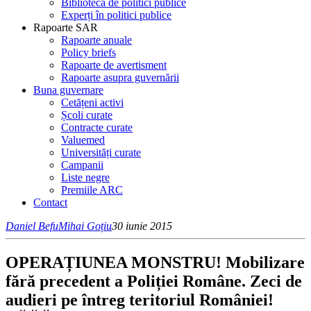
Bibliotecă de politici publice
Experți în politici publice
Rapoarte SAR
Rapoarte anuale
Policy briefs
Rapoarte de avertisment
Rapoarte asupra guvernării
Buna guvernare
Cetățeni activi
Școli curate
Contracte curate
Valuemed
Universități curate
Campanii
Liste negre
Premiile ARC
Contact
Daniel Befu
Mihai Goțiu
30 iunie 2015
OPERAȚIUNEA MONSTRU! Mobilizare
fără precedent a Poliției Române. Zeci de
audieri pe întreg teritoriul României!