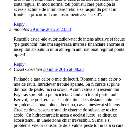
toata regula. In mod normal toti politistii care participa la
aceasta actiune de intimidare trebuie sa raspunda penal in
frunte cu procurorul care instrumenteaza “cazul”.
Reply
↓
mocoteo
29 iunie 2015 at 23:53
Reactiile astea -ale autoritatilor-atat de intens abuzive si facute
‘pe genunchi’ mie imi sugereaza interese financiare enorme si
inceputul sfarsitului unui alt regim anti-national:regimul ponta-
oprea!
Reply
↓
Cosel Costelivu
30 iunie 2015 at 08:23
Finlanda e tara celor o mie de lacuri. Romania e tara celor o
mie de rauri. Intradevar trebuie aparate. Sa fi curate si pline
din nou de peste, raci si scoici. Acum cativa ani ieseam din
Fagaras spre Sibiu pe bicicleta. Cand am trecut peste raul
Berivoi, pe pod, era sa lesin de miros de substante chimice
organice: acetona, toluen, benzina, cava amestecat si intens.
Cred ca deversasera o suta de cisterne de substante toxice
acolo. Cu hidrocentralele astea e acelasi lucru, se distruge
ecosistemul, in unele zone chiar ireversibil. Si mai e si
problema vilelor construite de-a valma peste tot in tara si care