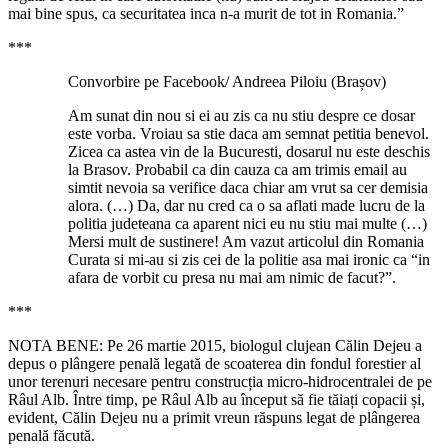
mai bine spus, ca securitatea inca n-a murit de tot in Romania.”
***
Convorbire pe Facebook/ Andreea Piloiu (Brașov)
Am sunat din nou si ei au zis ca nu stiu despre ce dosar
este vorba. Vroiau sa stie daca am semnat petitia benevol.
Zicea ca astea vin de la Bucuresti, dosarul nu este deschis
la Brasov. Probabil ca din cauza ca am trimis email au
simtit nevoia sa verifice daca chiar am vrut sa cer demisia
alora. (…) Da, dar nu cred ca o sa aflati made lucru de la
politia judeteana ca aparent nici eu nu stiu mai multe (…)
Mersi mult de sustinere! Am vazut articolul din Romania
Curata si mi-au si zis cei de la politie asa mai ironic ca “in
afara de vorbit cu presa nu mai am nimic de facut?”.
***
NOTA BENE: Pe 26 martie 2015, biologul clujean Călin Dejeu a
depus o plângere penală legată de scoaterea din fondul forestier al
unor terenuri necesare pentru construcția micro-hidrocentralei de pe
Râul Alb. Între timp, pe Râul Alb au început să fie tăiați copacii și,
evident, Călin Dejeu nu a primit vreun răspuns legat de plângerea
penală făcută.