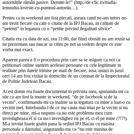
autoritățile rămân pasive. Demite-le!” (http://de-clic.ro/mafia-
lemnului-loveste-cu-pumnul-autorita…).
Pentru ca in weekend am fost plecati, aseara cand ne-am intors ne-
am trezit fiecare cu cate o citatie de la IPJ Bacau, in calitate de
“petenti” in legatura cu o “petitie privind ilegalitati silvice”.
Citatia era cu data de azi, ora 11:00, dar fiind obositi nu am reusit sa
ne prezentam sau macar sa citim pe net sa vedem despre ce este
vorba mai exact.
Aparent parea a fi o procedura prin care sa se asigure ca noi ca
petitionari online suntem aceleasi persoane cu cele legitimate in
realitate prin datele trimise pe mail de fiecare, insa, astazi in jurul
orei 14 am fost vizitat la domiciliu de un comisar de la Inspectoratul
de Politie Judetean Bacau.
Acest domn era foarte documentat in privinta mea, spunandu-mi ca
stie ca am fost la munte in weekend, “de pe facebook si de la
vecini”, confirmandu-mi ca inainte sa ia legatura cu mine a luat-o cu
vecinii mei. Intrebandu-l de ce ma cauta mai intai pe la vecini si nu
direct pe mine, mi-a raspuns ca nu este problema mea cum
investigheaza el si ca nu-l investighez eu pe el, ci el pe mine (?!?!).
M-a invitat foarte grabit pana la sediul IPJ Bacau cu masina
personala a dansului, asigurandu-ma ca “nu este masina de