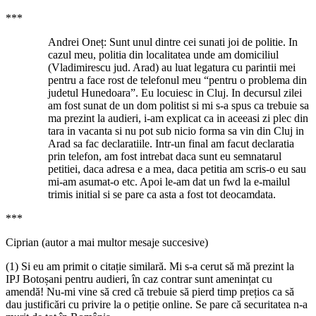
***
Andrei Oneț: Sunt unul dintre cei sunati joi de politie. In
cazul meu, politia din localitatea unde am domiciliul
(Vladimirescu jud. Arad) au luat legatura cu parintii mei
pentru a face rost de telefonul meu “pentru o problema din
judetul Hunedoara”. Eu locuiesc in Cluj. In decursul zilei
am fost sunat de un dom politist si mi s-a spus ca trebuie sa
ma prezint la audieri, i-am explicat ca in aceeasi zi plec din
tara in vacanta si nu pot sub nicio forma sa vin din Cluj in
Arad sa fac declaratiile. Intr-un final am facut declaratia
prin telefon, am fost intrebat daca sunt eu semnatarul
petitiei, daca adresa e a mea, daca petitia am scris-o eu sau
mi-am asumat-o etc. Apoi le-am dat un fwd la e-mailul
trimis initial si se pare ca asta a fost tot deocamdata.
***
Ciprian (autor a mai multor mesaje succesive)
(1) Si eu am primit o citație similară. Mi s-a cerut să mă prezint la
IPJ Botoșani pentru audieri, în caz contrar sunt amenințat cu
amendă! Nu-mi vine să cred că trebuie să pierd timp prețios ca să
dau justificări cu privire la o petiție online. Se pare că securitatea n-a