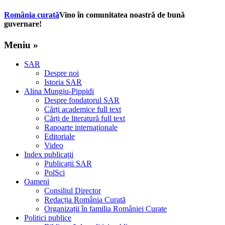
România curată
Vino în comunitatea noastră de bună
guvernare!
Meniu »
SAR
Despre noi
Istoria SAR
Alina Mungiu-Pippidi
Despre fondatorul SAR
Cărți academice full text
Cărți de literatură full text
Rapoarte internaționale
Editoriale
Video
Index publicații
Publicații SAR
PolSci
Oameni
Consiliul Director
Redacția România Curată
Organizații în familia României Curate
Politici publice