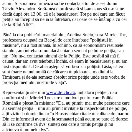
acum. Și sora mea urmează să fie contactată tot de acest domn
Târziu Alexandru. Soră-mea e profesoară și i-am spus să n-o sune
decât după ora 13.00, că e la bacalaureat. Tot pe noi care am făcut
petiția au început să ne ia la întrebări, dar oare ce se întâmplă cu cei
de la Râul Alb?”.
Până la ora publicării materialului, Adelina Suciu, sora Mirelei Toc,
profesoara ocupată cu Bac-ul de care întrebase ”polițistul în
misiune”, nu a fost sunată. În schimb, ca să economisim resursele
statului, am întrebat-o noi dacă chiar a semnat pe bune petiția, sau
nu: ”Nu m-a contactat nimeni de la Poliție. Este posibil să mă fi
căutat, dar am avut telefonul închis, că eram în bacalaureat și nu am
fost disponibilă. De-abia aștept să vorbesc cu polițistul ăsta, că eu
sunt foarte nemulțumită de călcarea în picioare a mediului la
Timișoara și de-aia semnez absolut orice petiție unde este vorba de
protecția mediului nostru de viață”.
Reprezentanții site-ului
www.de-clic.ro
, inițiatorii petiției, i-au
confirmat și ei Mirelei Toc care e motivul pentru care Poliția
Română a plecat în misiune: ”Da, au primit mai multe persoane care
au semnat petiția – unii au primit invitație la inspectoratul de poliție,
alții vizite la domiciliu iar în Brasov chiar citație în calitate de martor.
Din ce informații avem de la semnatari până acum se pare că doresc
să li se confirme că dvs. sunteți cea care a trimis petiția și nu
altcineva în numele dvs”.