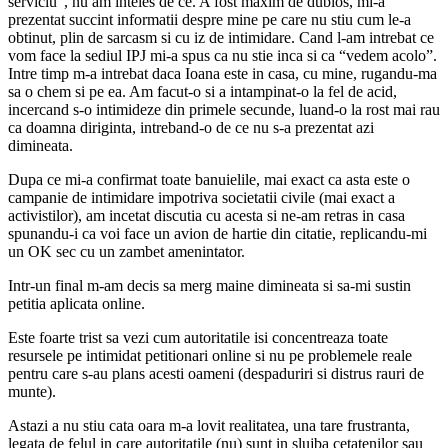
serviciu”, nu am inteles de ce. A fost maxim de dubios, mi-a
prezentat succint informatii despre mine pe care nu stiu cum le-a
obtinut, plin de sarcasm si cu iz de intimidare. Cand l-am intrebat ce
vom face la sediul IPJ mi-a spus ca nu stie inca si ca “vedem acolo”.
Intre timp m-a intrebat daca Ioana este in casa, cu mine, rugandu-ma
sa o chem si pe ea. Am facut-o si a intampinat-o la fel de acid,
incercand s-o intimideze din primele secunde, luand-o la rost mai rau
ca doamna diriginta, intreband-o de ce nu s-a prezentat azi
dimineata.
Dupa ce mi-a confirmat toate banuielile, mai exact ca asta este o
campanie de intimidare impotriva societatii civile (mai exact a
activistilor), am incetat discutia cu acesta si ne-am retras in casa
spunandu-i ca voi face un avion de hartie din citatie, replicandu-mi
un OK sec cu un zambet amenintator.
Intr-un final m-am decis sa merg maine dimineata si sa-mi sustin
petitia aplicata online.
Este foarte trist sa vezi cum autoritatile isi concentreaza toate
resursele pe intimidat petitionari online si nu pe problemele reale
pentru care s-au plans acesti oameni (despaduriri si distrus rauri de
munte).
Astazi a nu stiu cata oara m-a lovit realitatea, una tare frustranta,
legata de felul in care autoritatile (nu) sunt in slujba cetatenilor sau