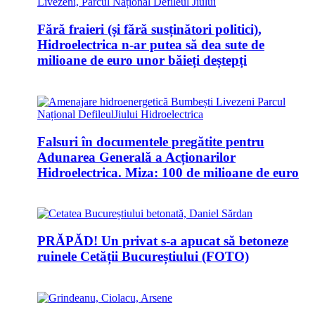
Fără fraieri (și fără susținători politici),
Hidroelectrica n-ar putea să dea sute de
milioane de euro unor băieți deștepți
Falsuri în documentele pregătite pentru
Adunarea Generală a Acționarilor
Hidroelectrica. Miza: 100 de milioane de euro
PRĂPĂD! Un privat s-a apucat să betoneze
ruinele Cetății Bucureștiului (FOTO)