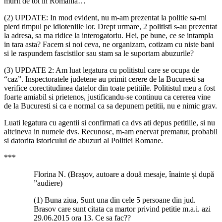
murit de tot în România…
(2) UPDATE: In mod evident, nu m-am prezentat la politie sa-mi
pierd timpul pe idioteniile lor. Drept urmare, 2 politisti s-au prezentat
la adresa, sa ma ridice la interogatoriu. Hei, pe bune, ce se intampla
in tara asta? Facem si noi ceva, ne organizam, cotizam cu niste bani
si le raspundem fascistilor sau stam sa le suportam abuzurile?
(3) UPDATE 2: Am luat legatura cu politistul care se ocupa de
“caz”. Inspectoratele judetene au primit cerere de la Bucuresti sa
verifice corectitudinea datelor din toate petitiile. Politistul meu a fost
foarte amiabil si prietenos, justificandu-se continuu ca cererea vine
de la Bucuresti si ca e normal ca sa depunem petitii, nu e nimic grav.
Luati legatura cu agentii si confirmati ca dvs ati depus petitiile, si nu
altcineva in numele dvs. Recunosc, m-am enervat prematur, probabil
si datorita istoricului de abuzuri al Politiei Romane.
***
Florina N. (Brașov, autoare a două mesaje, înainte și după
”audiere)
(1) Buna ziua, Sunt una din cele 5 persoane din jud.
Brasov care sunt citata ca martor privind petitie m.a.i. azi
29.06.2015 ora 13. Ce sa fac??