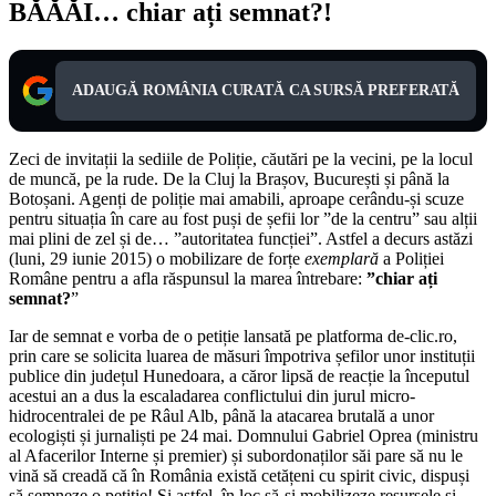
BĂĂĂI… chiar ați semnat?!
ADAUGĂ ROMÂNIA CURATĂ CA SURSĂ PREFERATĂ
Zeci de invitații la sediile de Poliție, căutări pe la vecini, pe la locul
de muncă, pe la rude. De la Cluj la Brașov, București și până la
Botoșani. Agenți de poliție mai amabili, aproape cerându-și scuze
pentru situația în care au fost puși de șefii lor ”de la centru” sau alții
mai plini de zel și de… ”autoritatea funcției”. Astfel a decurs astăzi
(luni, 29 iunie 2015) o mobilizare de forțe
exemplară
a Poliției
Române pentru a afla răspunsul la marea întrebare:
”chiar ați
semnat?
”
Iar de semnat e vorba de o petiție lansată pe platforma de-clic.ro,
prin care se solicita luarea de măsuri împotriva șefilor unor instituții
publice din județul Hunedoara, a căror lipsă de reacție la începutul
acestui an a dus la escaladarea conflictului din jurul micro-
hidrocentralei de pe Râul Alb, până la atacarea brutală a unor
ecologiști și jurnaliști pe 24 mai. Domnului Gabriel Oprea (ministru
al Afacerilor Interne și premier) și subordonaților săi pare să nu le
vină să creadă că în România există cetățeni cu spirit civic, dispuși
să semneze o petiție! Și astfel, în loc să-și mobilizeze resursele și