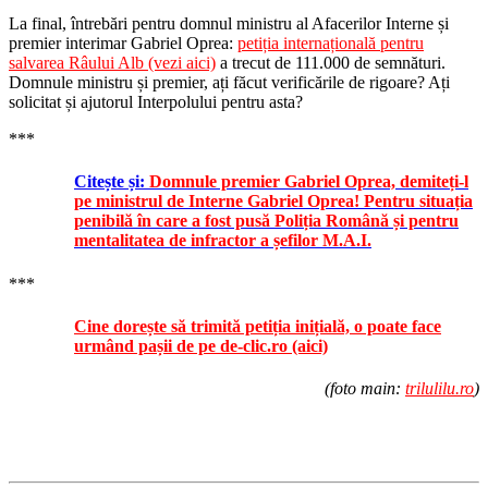
La final, întrebări pentru domnul ministru al Afacerilor Interne și
premier interimar Gabriel Oprea:
petiția internațională pentru
salvarea Râului Alb (vezi aici)
a trecut de 111.000 de semnături.
Domnule ministru și premier, ați făcut verificările de rigoare? Ați
solicitat și ajutorul Interpolului pentru asta?
***
Citește și:
Domnule premier Gabriel Oprea, demiteți-l
pe ministrul de Interne Gabriel Oprea! Pentru situația
penibilă în care a fost pusă Poliția Română și pentru
mentalitatea de infractor a șefilor M.A.I.
***
Cine dorește să trimită petiția inițială, o poate face
urmând pașii de pe de-clic.ro (aici)
(foto main:
trilulilu.ro
)