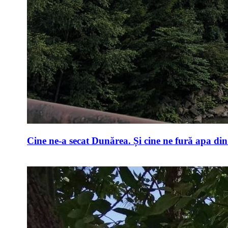
Cine ne-a secat Dunărea. Și cine ne fură apa di