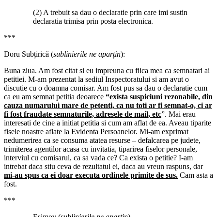
(2) A trebuit sa dau o declaratie prin care imi sustin
declaratia trimisa prin posta electronica.
***
Doru Subțirică (
sublinierile ne aparțin
):
Buna ziua. Am fost citat si eu impreuna cu fiica mea ca semnatari ai
petitiei. M-am prezentat la sediul Inspectoratului si am avut o
discutie cu o doamna comisar. Am fost pus sa dau o declaratie cum
ca eu am semnat petitia deoarece
“exista suspiciuni rezonabile, din
cauza numarului mare de petenti, ca nu toti ar fi semnat-o, ci ar
fi fost fraudate semnaturile, adresele de mail, etc
”. Mai erau
interesati de cine a initiat petitia si cum am aflat de ea. Aveau tiparite
fisele noastre aflate la Evidenta Persoanelor. Mi-am exprimat
nedumerirea ca se consuma atatea resurse – defalcarea pe judete,
trimiterea agentilor acasa cu invitatia, tiparirea fiselor personale,
interviul cu comisarul, ca sa vada ce? Ca exista o petitie? I-am
intrebat daca stiu ceva de rezultatul ei, daca au vreun raspuns, dar
mi-au spus ca ei doar executa ordinele primite de sus.
Cam asta a
fost.
***
Esimov (
sublinierile ne aparțin
)