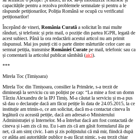
capacitățile pentru a rezolva problemele semnalate și pentru a le
răspunde petiționarilor, Poliția Română se ocupă cu verificatul
petiționarilor!
Începând de vineri,
România Curată
a solicitat în mai multe
rânduri, și telefonic și prin mail, o poziție din partea IGPR, legată de
acest subiect. Până la ora redactării acestui articol nu am primit
răspunsul. Mai jos puteți citi o parte dintre mărturiile celor care au
semnat petiția, transmise
României Curate
pe mail, telefonic sau ca
și comentarii la articolul publicat sâmbătă (
aici
).
***
Mirela Toc (Timișoara)
Mirela Toc din Timișoara, consilier la Primărie, s-a trezit de
dimineață la serviciu cu un polițist pe cap: “La mine a fost un domn
Târziu Alexandru de la IPJ Timiș. M-a căutat la serviciu și m-a pus
să dau o declarație dacă am făcut petiție în data de 24.05.2015, la ce
instituție am trimis-o, ce am solicitat, dacă m-a contactat cineva în
legătură cu această petiție, dacă am adresat-o Ministerului
Administrației și Internelor. M-a întrebat dacă am fost contactată de
cineva și i-am zis că nu. Eu i-am zis că am găsit formularul ăla pe
net, că am simț civic. I-am și zis polițistului că mă mir, fiindcă după
ce atâția ani autoritățile publice n-au făcut nimic, s-au trezit chiar