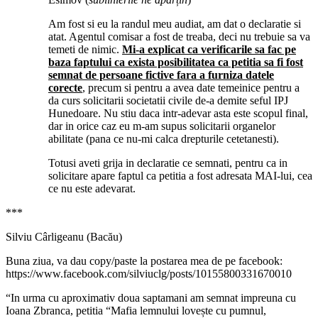
Am fost si eu la randul meu audiat, am dat o declaratie si
atat. Agentul comisar a fost de treaba, deci nu trebuie sa va
temeti de nimic.
Mi-a explicat ca verificarile sa fac pe
baza faptului ca exista posibilitatea ca petitia sa fi fost
semnat de persoane fictive fara a furniza datele
corecte
, precum si pentru a avea date temeinice pentru a
da curs solicitarii societatii civile de-a demite seful IPJ
Hunedoare. Nu stiu daca intr-adevar asta este scopul final,
dar in orice caz eu m-am supus solicitarii organelor
abilitate (pana ce nu-mi calca drepturile cetetanesti).
Totusi aveti grija in declaratie ce semnati, pentru ca in
solicitare apare faptul ca petitia a fost adresata MAI-lui, cea
ce nu este adevarat.
***
Silviu Cârligeanu (Bacău)
Buna ziua, va dau copy/paste la postarea mea de pe facebook:
https://www.facebook.com/silviuclg/posts/10155800331670010
“In urma cu aproximativ doua saptamani am semnat impreuna cu
Ioana Zbranca, petitia “Mafia lemnului lovește cu pumnul,