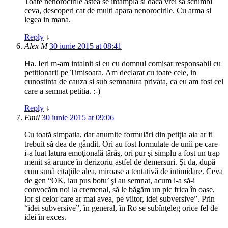
Toate nenorocirile astea se intampla si daca vrei sa schimbi
ceva, descoperi cat de multi apara nenorocirile. Cu arma si
legea in mana.
Reply
↓
Alex M
30 iunie 2015 at 08:41
Ha. Ieri m-am intalnit si eu cu domnul comisar responsabil cu
petitionarii pe Timisoara. Am declarat cu toate cele, in
cunostinta de cauza si sub semnatura privata, ca eu am fost cel
care a semnat petitia. :-)
Reply
↓
Emil
30 iunie 2015 at 09:06
Cu toată simpatia, dar anumite formulări din petiţia aia ar fi
trebuit să dea de gândit. Ori au fost formulate de unii pe care
i-a luat latura emoţională târâş, ori pur şi simplu a fost un trap
menit să arunce în derizoriu astfel de demersuri. Şi da, după
cum sună citaţiile alea, miroase a tentativă de intimidare. Ceva
de gen “OK, iau pus botu’ şi au semnat, acum i-a să-i
convocăm noi la cremenal, să le băgăm un pic frica în oase,
lor şi celor care ar mai avea, pe viitor, idei subversive”. Prin
“idei subversive”, în general, în Ro se subînţeleg orice fel de
idei în exces.