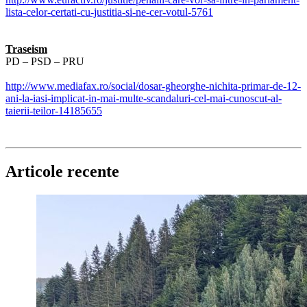
lista-celor-certati-cu-justitia-si-ne-cer-votul-5761
Traseism
PD – PSD – PRU
http://www.mediafax.ro/social/dosar-gheorghe-nichita-primar-de-12-
ani-la-iasi-implicat-in-mai-multe-scandaluri-cel-mai-cunoscut-al-
taierii-teilor-14185655
Articole recente