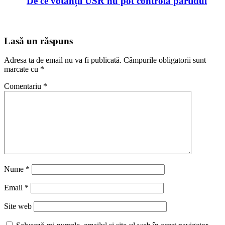
De ce votanții USR nu pot controla partidul
Lasă un răspuns
Adresa ta de email nu va fi publicată.
Câmpurile obligatorii sunt
marcate cu
*
Comentariu
*
Nume
*
Email
*
Site web