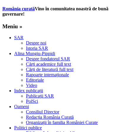
România curată
Vino în comunitatea noastră de bună
guvernare!
Meniu »
SAR
Despre noi
Istoria SAR
Alina Mungiu-Pippidi
Despre fondatorul SAR
Cărți academice full text
Cărți de literatură full text
Rapoarte internaționale
Editoriale
Video
Index publicații
Publicații SAR
PolSci
Oameni
Consiliul Director
Redacția România Curată
Organizații în familia României Curate
Politici publice