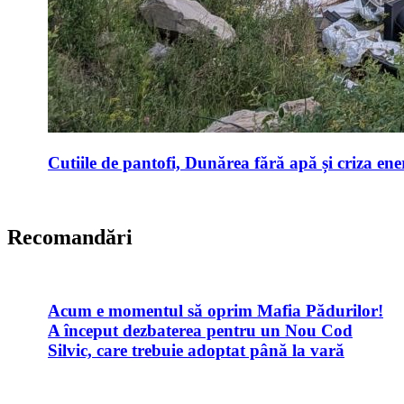
Cutiile de pantofi, Dunărea fără apă și criza ene
Recomandări
Acum e momentul să oprim Mafia Pădurilor!
A început dezbaterea pentru un Nou Cod
Silvic, care trebuie adoptat până la vară