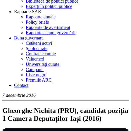
Bibliotecă de politici publice
Experți în politici publice
Rapoarte SAR
Rapoarte anuale
Policy briefs
Rapoarte de avertisment
Rapoarte asupra guvernării
Buna guvernare
Cetățeni activi
Școli curate
Contracte curate
Valuemed
Universități curate
Campanii
Liste negre
Premiile ARC
Contact
7 decembrie 2016
Gheorghe Nichita (PRU), candidat poziția
1 Camera Deputaților Iași (2016)