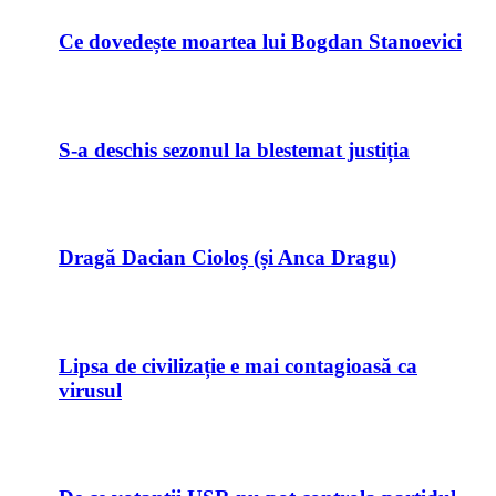
Ce dovedește moartea lui Bogdan Stanoevici
S-a deschis sezonul la blestemat justiția
Dragă Dacian Cioloș (și Anca Dragu)
Lipsa de civilizație e mai contagioasă ca
virusul