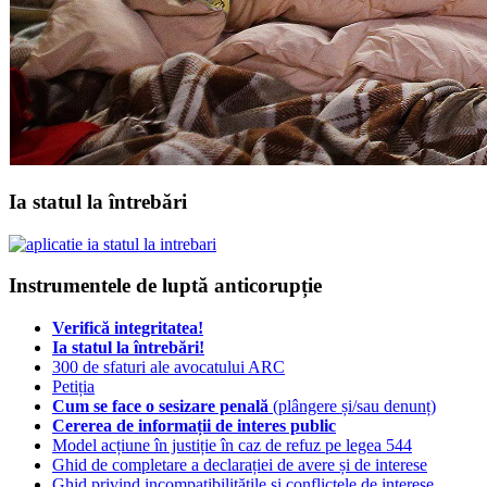
Ia statul la întrebări
Instrumentele de luptă anticorupție
Verifică integritatea!
Ia statul la întrebări!
300 de sfaturi ale avocatului ARC
Petiția
Cum se face o sesizare penală
(plângere și/sau denunț)
Cererea de informații de interes public
Model acțiune în justiție în caz de refuz pe legea 544
Ghid de completare a declarației de avere și de interese
Ghid privind incompatibilitățile și conflictele de interese