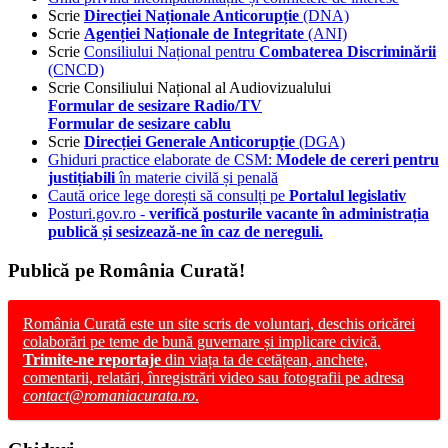
Scrie
Direcției Naționale Anticorupție
(DNA)
Scrie
Agenției Naționale de Integritate
(ANI)
Scrie
Consiliului Național pentru
Combaterea Discriminării
(CNCD)
Scrie Consiliului Național al Audiovizualului
Formular de sesizare Radio/TV
Formular de sesizare cablu
Scrie
Direcției Generale Anticorupție
(DGA)
Ghiduri practice elaborate de CSM:
Modele de cereri pentru
justițiabili
în materie civilă și penală
Caută orice lege dorești să consulți pe
Portalul legislativ
Posturi.gov.ro -
verifică posturile vacante în administrația
publică și sesizează-ne în caz de nereguli.
Publică pe România Curată!
România Curată este un site scris de voluntari, deschis oricărei
colaborări pe teme de bună guvernare și implicare civică.
Trimite-ne reportaje
din viața ta de cetățean, anchete,
comentarii, relatări, înregistrări video sau fotografii pe adresa
contact@romaniacurata.ro
.