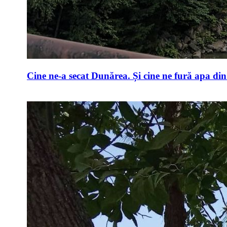
Cine ne-a secat Dunărea. Și cine ne fură apa di