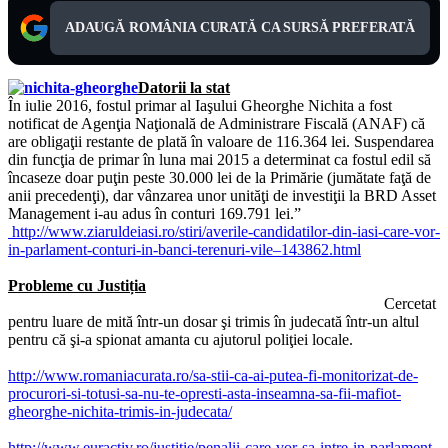
ADAUGĂ ROMÂNIA CURATĂ CA SURSĂ PREFERATĂ
Datorii la stat
În iulie 2016, fostul primar al Iaşului Gheorghe Nichita a fost
notificat de Agenţia Naţională de Administrare Fiscală (ANAF) că
are obligaţii restante de plată în valoare de 116.364 lei. Suspendarea
din funcţia de primar în luna mai 2015 a determinat ca fostul edil să
încaseze doar puţin peste 30.000 lei de la Primărie (jumătate faţă de
anii precedenţi), dar vânzarea unor unităţi de investiţii la BRD Asset
Management i-au adus în conturi 169.791 lei.”
http://www.ziaruldeiasi.ro/stiri/averile-candidatilor-din-iasi-care-vor-
in-parlament-conturi-in-banci-terenuri-vile–143862.html
Probleme cu Justiția
Cercetat
pentru luare de mită într-un dosar şi trimis în judecată într-un altul
pentru că şi-a spionat amanta cu ajutorul poliţiei locale.
http://www.romaniacurata.ro/sa-stii-ca-ai-putea-fi-monitorizat-de-
procurori-si-totusi-sa-nu-te-opresti-asta-inseamna-sa-fii-mafiot-
gheorghe-nichita-trimis-in-judecata/
http://www.euractiv.ro/justitie/penalii-care-vor-sa-intre-in-parlament-