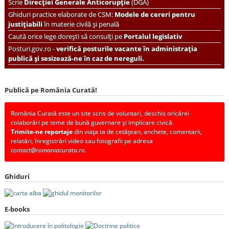
Scrie
Direcției Generale Anticorupție
(DGA)
Ghiduri practice elaborate de CSM:
Modele de cereri pentru
justițiabili
în materie civilă și penală
Caută orice lege dorești să consulți pe
Portalul legislativ
Posturi.gov.ro -
verifică posturile vacante în administrația
publică și sesizează-ne în caz de nereguli.
Publică pe România Curată!
România Curată este un site scris de voluntari, deschis oricărei
colaborări pe teme de bună guvernare și implicare civică.
Trimite-ne reportaje
din viața ta de cetățean, anchete, comentarii,
relatări, înregistrări video sau fotografii pe adresa
contact@romaniacurata.ro
.
Ghiduri
E-books