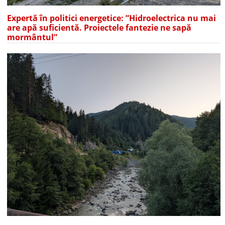
Expertă în politici energetice: ”Hidroelectrica nu mai
are apă suficientă. Proiectele fantezie ne sapă
mormântul”