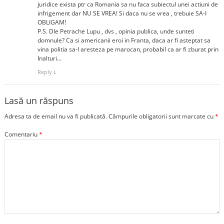
juridice exista ptr ca Romania sa nu faca subiectul unei actiuni de
infrigement dar NU SE VREA! Si daca nu se vrea , trebuie SA-I
OBLIGAM!
P.S. Dle Petrache Lupu , dvs , opinia publica, unde sunteti
domnule? Ca si americanii eroi in Franta, daca ar fi asteptat sa
vina politia sa-l aresteza pe marocan, probabil ca ar fi zburat prin
Inalturi…
Reply
↓
Lasă un răspuns
Adresa ta de email nu va fi publicată.
Câmpurile obligatorii sunt marcate cu
*
Comentariu
*