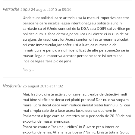
Petrache Lupu
24 august 2015 at 09:56
Unde sunt politistii care ar trebui sa ia masuri impotriva acestor
persoane care incalca legea intentionat,sau politistii sunt in
cardasie cu ei ?Unde sunt cei de la DGA sau DGIPI sai verifice pe
politisti cum isi faca datoria,pentru ca unii dintre ei in ziua de azi
au ajuns de rasul curcilor.Acest camion ori este neanmatriculat
ori este inmatriculat,iar soferul si-a luat jos numerele de
inmatriculare pentru a nu fi identificat de alte persoane.Sa se ia
masuri legale impotriva acestor persoane care isi permit sa
incalce legea fara pic de jena.
Reply
↓
Nosferatu
25 august 2015 at 11:02
Mai, fratilor, cinste activistilor care fac treaba de detectivi mult
mai bine si eficient decat cei platiti ptr asta! Dar nu o sa stopam
mare lucru decat daca vom reduce nivelul pietei lemnului. Si cea
mai simpla cale de a face acest lucru este sa obtinem in
Parlament o lege care sa interzica pe o perioada de 20-30 de ani
exportul de masa lemnoasa.
Parca se cauta o “solutie juridica” in Guvern ptr a interzice
exportul de lemn. Ati mai auzit ceva ? Nimic. Liniste totala. Solutii