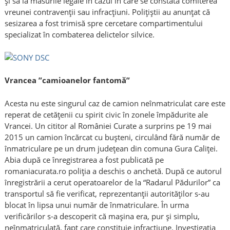
și să ia măsurile legale în cazul în care se constată comiterea
vreunei contravenții sau infracțiuni. Poliţiştii au anunţat că
sesizarea a fost trimisă spre cercetare compartimentului
specializat în combaterea delictelor silvice.
Vrancea ”camioanelor fantomă”
Acesta nu este singurul caz de camion neînmatriculat care este
reperat de cetățenii cu spirit civic în zonele împădurite ale
Vrancei. Un cititor al României Curate a surprins pe 19 mai
2015 un camion încărcat cu bușteni, circulând fără număr de
înmatriculare pe un drum județean din comuna Gura Caliței.
Abia după ce înregistrarea a fost publicată pe
romaniacurata.ro poliția a deschis o anchetă. După ce autorul
înregistrării a cerut operatoarelor de la “Radarul Pădurilor” ca
transportul să fie verificat, reprezentanţii autorităţilor s-au
blocat în lipsa unui număr de înmatriculare. În urma
verificărilor s-a descoperit că mașina era, pur și simplu,
neînmatriculată, fapt care constituie infracțiune. Investigația