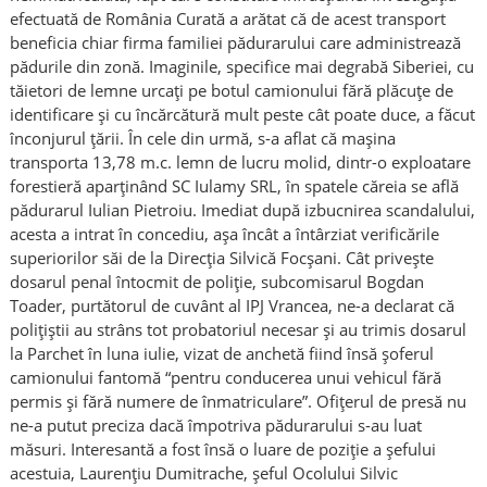
efectuată de România Curată a arătat că de acest transport
beneficia chiar firma familiei pădurarului care administrează
pădurile din zonă. Imaginile, specifice mai degrabă Siberiei, cu
tăietori de lemne urcaţi pe botul camionului fără plăcuţe de
identificare şi cu încărcătură mult peste cât poate duce, a făcut
înconjurul ţării. În cele din urmă, s-a aflat că mașina
transporta 13,78 m.c. lemn de lucru molid, dintr-o exploatare
forestieră aparţinând SC Iulamy SRL, în spatele căreia se află
pădurarul Iulian Pietroiu. Imediat după izbucnirea scandalului,
acesta a intrat în concediu, așa încât a întârziat verificările
superiorilor săi de la Direcția Silvică Focșani. Cât privește
dosarul penal întocmit de poliție, subcomisarul Bogdan
Toader, purtătorul de cuvânt al IPJ Vrancea, ne-a declarat că
polițiștii au strâns tot probatoriul necesar și au trimis dosarul
la Parchet în luna iulie, vizat de anchetă fiind însă șoferul
camionului fantomă “pentru conducerea unui vehicul fără
permis și fără numere de înmatriculare”. Ofițerul de presă nu
ne-a putut preciza dacă împotriva pădurarului s-au luat
măsuri. Interesantă a fost însă o luare de poziție a șefului
acestuia, Laurenţiu Dumitrache, şeful Ocolului Silvic