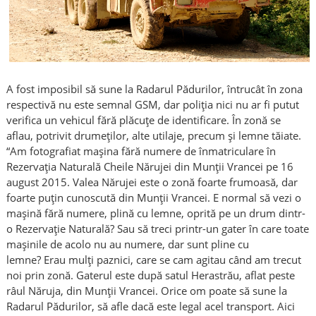
A fost imposibil să sune la Radarul Pădurilor, întrucât în zona
respectivă nu este semnal GSM, dar poliția nici nu ar fi putut
verifica un vehicul fără plăcuțe de identificare. În zonă se
aflau, potrivit drumeților, alte utilaje, precum și lemne tăiate.
“Am fotografiat mașina fără numere de înmatriculare în
Rezervația Naturală Cheile Nărujei din Munții Vrancei pe 16
august 2015. Valea Nărujei este o zonă foarte frumoasă, dar
foarte puțin cunoscută din Munții Vrancei. E normal să vezi o
mașină fără numere, plină cu lemne, oprită pe un drum dintr-
o Rezervație Naturală? Sau să treci printr-un gater în care toate
mașinile de acolo nu au numere, dar sunt pline cu
lemne? Erau mulți paznici, care se cam agitau când am trecut
noi prin zonă. Gaterul este după satul Herastrău, aflat peste
râul Năruja, din Munții Vrancei. Orice om poate să sune la
Radarul Pădurilor, să afle dacă este legal acel transport. Aici