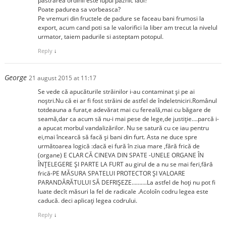
pastrarea ordinii este lupul paznic laoi?
Poate padurea sa vorbeasca?
Pe vremuri din fructele de padure se faceau bani frumosi la
export, acum cand poti sa le valorifici la liber am trecut la nivelul
urmator, taiem padurile si asteptam potopul.
Reply
↓
George
21 august 2015 at 11:17
Se vede că apucăturile străinilor i-au contaminat şi pe ai
noştri.Nu că ei ar fi fost străini de astfel de îndeletniciri.Românul
totdeauna a furat,e adevărat mai cu fereală,mai cu băgare de
seamă,dar ca acum să nu-i mai pese de lege,de justiţie….parcă i-
a apucat morbul vandalizărilor. Nu se satură cu ce iau pentru
ei,mai încearcă să facă şi bani din furt. Asta ne duce spre
următoarea logică :dacă ei fură în ziua mare ,fără frică de
(organe) E CLAR CĂ CINEVA DIN SPATE -UNELE ORGANE ÎN
ÎNŢELEGERE ŞI PARTE LA FURT au girul de a nu se mai feri,fără
frică-PE MĂSURA SPATELUI PROTECTOR ŞI VALOARE
PARANDĂRĂTULUI SĂ DEFRIŞEZE……….La astfel de hoţi nu pot fi
luate decît măsuri la fel de radicale .Acoloîn codru legea este
caducă. deci aplicaţi legea codrului.
Reply
↓