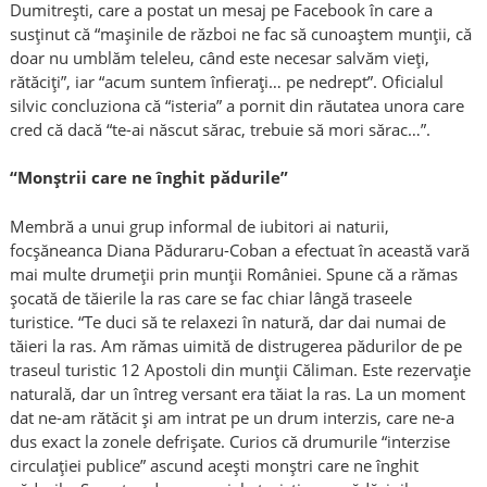
Dumitreşti, care a postat un mesaj pe Facebook în care a
susținut că “mașinile de război ne fac să cunoaștem munții, că
doar nu umblăm teleleu, când este necesar salvăm vieți,
rătăciți”, iar “acum suntem înfierați… pe nedrept”. Oficialul
silvic concluziona că “isteria” a pornit din răutatea unora care
cred că dacă “te-ai născut sărac, trebuie să mori sărac…”.
“Monștrii care ne înghit pădurile”
Membră a unui grup informal de iubitori ai naturii,
focșăneanca Diana Păduraru-Coban a efectuat în această vară
mai multe drumeții prin munții României. Spune că a rămas
șocată de tăierile la ras care se fac chiar lângă traseele
turistice. “Te duci să te relaxezi în natură, dar dai numai de
tăieri la ras. Am rămas uimită de distrugerea pădurilor de pe
traseul turistic 12 Apostoli din munții Căliman. Este rezervație
naturală, dar un întreg versant era tăiat la ras. La un moment
dat ne-am rătăcit și am intrat pe un drum interzis, care ne-a
dus exact la zonele defrișate. Curios că drumurile “interzise
circulației publice” ascund acești monștri care ne înghit