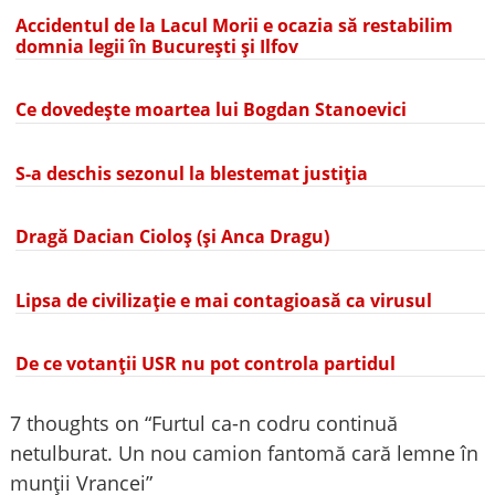
Accidentul de la Lacul Morii e ocazia să restabilim
domnia legii în București și Ilfov
Ce dovedește moartea lui Bogdan Stanoevici
S-a deschis sezonul la blestemat justiția
Dragă Dacian Cioloș (și Anca Dragu)
Lipsa de civilizație e mai contagioasă ca virusul
De ce votanții USR nu pot controla partidul
7 thoughts on “
Furtul ca-n codru continuă
netulburat. Un nou camion fantomă cară lemne în
munții Vrancei
”