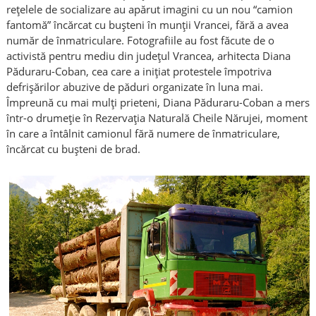
rețelele de socializare au apărut imagini cu un nou “camion
fantomă” încărcat cu bușteni în munții Vrancei, fără a avea
număr de înmatriculare. Fotografiile au fost făcute de o
activistă pentru mediu din județul Vrancea, arhitecta Diana
Păduraru-Coban, cea care a inițiat protestele împotriva
defrișărilor abuzive de păduri organizate în luna mai.
Împreună cu mai mulți prieteni, Diana Păduraru-Coban a mers
într-o drumeție în Rezervația Naturală Cheile Nărujei, moment
în care a întâlnit camionul fără numere de înmatriculare,
încărcat cu bușteni de brad.