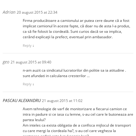
Adrian
20 august 2015 at 22:34
Firma producătoare a camionului ar putea cere daune că a fost
implicat camionul în aceste fapte, că doar nu de asta l-a produs,
ca să fie folosit la ciordeală. Sunt curios dacă se va implica,
cerând explicații la prefect, eventual prin ambasador.
Reply
↓
geo
21 august 2015 at 09:40
n-am auzit ca sindicatul lucratorilor din politie sa ia atitudine .
sunt afundati in calcularea cresterilor …
Reply
↓
PASCAU ALEXANDRU
21 august 2015 at 11:02
Avem tehnologie de varf de monitorizare a fiecarui camion ce
intra in padure si ce iasa cu lemne, s-au cel care le butoneaza are
partea leului?
Am inteles ca exista obligatia de a confisca mijlocul de transport
cu care mergi la ciordeala ha?, s-au cel care vegheza la