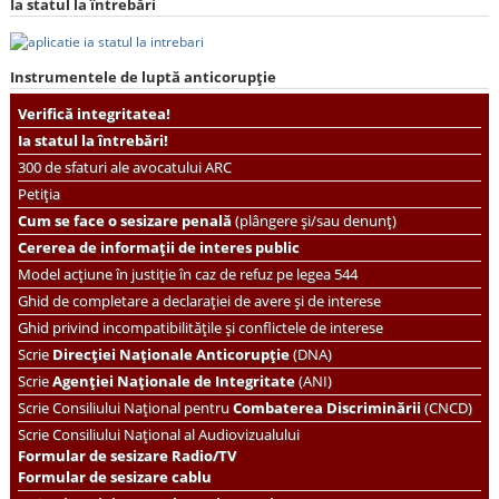
Ia statul la întrebări
Instrumentele de luptă anticorupție
Verifică integritatea!
Ia statul la întrebări!
300 de sfaturi ale avocatului ARC
Petiția
Cum se face o sesizare penală
(plângere și/sau denunț)
Cererea de informații de interes public
Model acțiune în justiție în caz de refuz pe legea 544
Ghid de completare a declarației de avere și de interese
Ghid privind incompatibilitățile și conflictele de interese
Scrie
Direcției Naționale Anticorupție
(DNA)
Scrie
Agenției Naționale de Integritate
(ANI)
Scrie
Consiliului Național pentru
Combaterea Discriminării
(CNCD)
Scrie Consiliului Național al Audiovizualului
Formular de sesizare Radio/TV
Formular de sesizare cablu