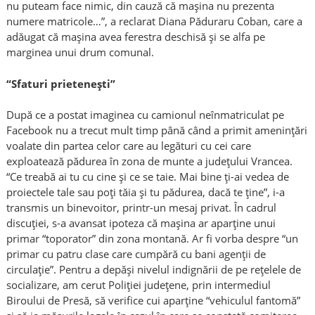
nu puteam face nimic, din cauză că mașina nu prezenta
numere matricole…”, a reclarat Diana Păduraru Coban, care a
adăugat că mașina avea ferestra deschisă și se alfa pe
marginea unui drum comunal.
“Sfaturi prietenești”
După ce a postat imaginea cu camionul neînmatriculat pe
Facebook nu a trecut mult timp până când a primit amenințări
voalate din partea celor care au legături cu cei care
exploatează pădurea în zona de munte a județului Vrancea.
“Ce treabă ai tu cu cine și ce se taie. Mai bine ți-ai vedea de
proiectele tale sau poți tăia și tu pădurea, dacă te ține”, i-a
transmis un binevoitor, printr-un mesaj privat. În cadrul
discuției, s-a avansat ipoteza că mașina ar aparține unui
primar “toporator” din zona montană. Ar fi vorba despre “un
primar cu patru clase care cumpără cu bani agenții de
circulaţie”. Pentru a depăși nivelul indignării de pe rețelele de
socializare, am cerut Poliției județene, prin intermediul
Biroului de Presă, să verifice cui aparține “vehiculul fantomă”