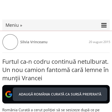
Meniu »
Silvia Vrinceanu
20 august 2015
Furtul ca-n codru continuă netulburat.
Un nou camion fantomă cară lemne în
munții Vrancei
ADAUGĂ ROMÂNIA CURATĂ CA SURSĂ PREFERATĂ
România Curată a cerut poliției să se sesizeze după ce pe