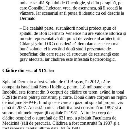
unitate se află Spitalul de Oncologie, şi el în paragină, pe
care Consiliul Judeţean vrea, de asemenea, să îl scoată la
vânzare. Iar scenariul ar fi putea fi identic cu cel descris la
Dermato.
– De cealaltă parte, susținătorii noului proiect spun că
spitalul de Boli Dermato-Venerice nu are valoare istorică și
nu este reprezentativă din punct de vedere al arhitecturii.
Chiar și șeful DJC consideră că demolarea este cea mai
bună soluție, el invocând două studii prezentate de
beneficiar, din care reiese că structura de rezistență este
grav afectată, iar cladirea este infestată bacteorologic.
Clădire din sec. al XIX-lea
Spitalui Dermato a fost vândut de CJ Braşov, în 2012, către
compania israeliană Stero Holding, pentru 1,8 milioane euro.
Imobilul este format din 3 corpuri de clădire cu teren, având în total
5.291de metri pătraţi construiţi şi curte. Două dintre corpuri au regim
de înălţime S+P+E, fiind şi cele care au găzduit spitalul propriu-zis
până în 2007. Această parte a clădirii a fost construită în 1897 şi a
suportat ultimele reparaţii capitale în 1981. Al treilea corp de
clădire,ocupând o suprafaţă de 631 mp, a găzduit Facultatea de
Medicină (săli de practică). Clădirea a fost construită în 1937 şi a
fost reparată capital ultima dată, tot în 1981.