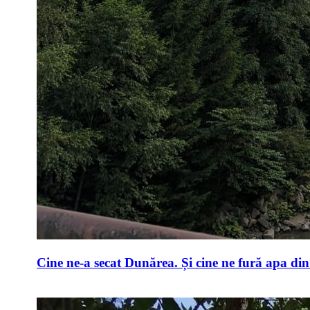
Cine ne-a secat Dunărea. Și cine ne fură apa di