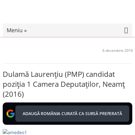
Meniu »
6 decembrie 2016
Dulamă Laurențiu (PMP) candidat
poziția 1 Camera Deputaților, Neamț
(2016)
ADAUGĂ ROMÂNIA CURATĂ CA SURSĂ PREFERATĂ