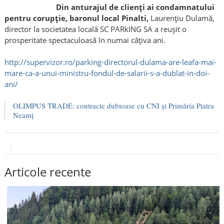
Din anturajul de clienţi ai condamnatului
pentru corupţie, baronul local Pinalti,
Laurențiu Dulamă,
director la societatea locală SC PARkING SA a reuşit o
prosperitate spectaculoasă în numai câţiva ani.
http://supervizor.ro/parking-directorul-dulama-are-leafa-mai-
mare-ca-a-unui-ministru-fondul-de-salarii-s-a-dublat-in-doi-
ani/
OLIMPUS TRADE: contracte dubioase cu CNI și Primăria Piatra
Neamț
Articole recente