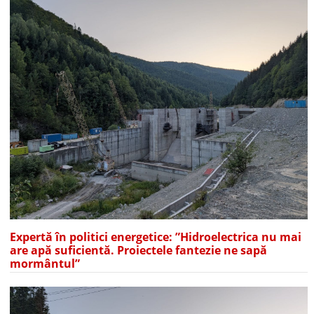
Expertă în politici energetice: ”Hidroelectrica nu mai
are apă suficientă. Proiectele fantezie ne sapă
mormântul”