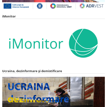
iMonitor
Ucraina, dezinformare și demistificare