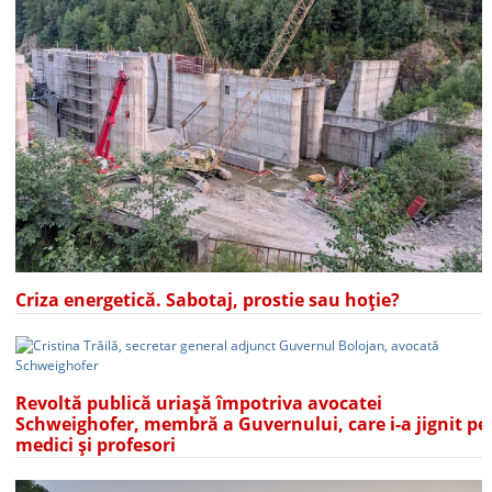
Criza energetică. Sabotaj, prostie sau hoție?
Revoltă publică uriașă împotriva avocatei
Schweighofer, membră a Guvernului, care i-a jignit pe
medici și profesori