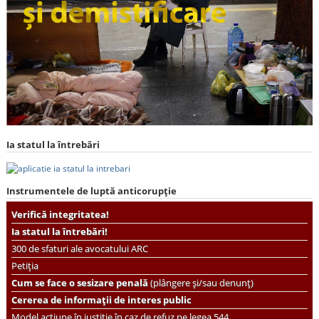
Ia statul la întrebări
Instrumentele de luptă anticorupție
Verifică integritatea!
Ia statul la întrebări!
300 de sfaturi ale avocatului ARC
Petiția
Cum se face o sesizare penală
(plângere și/sau denunț)
Cererea de informații de interes public
Model acțiune în justiție în caz de refuz pe legea 544