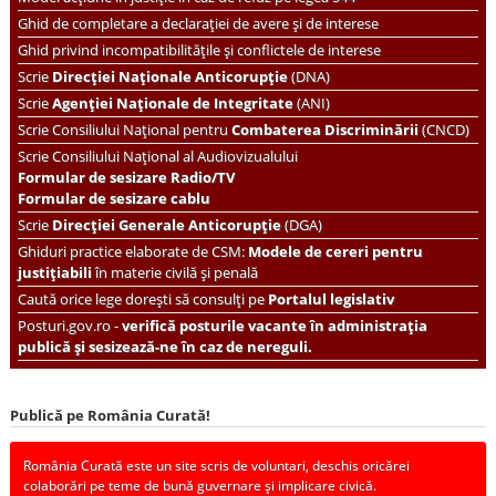
Ghid de completare a declarației de avere și de interese
Ghid privind incompatibilitățile și conflictele de interese
Scrie
Direcției Naționale Anticorupție
(DNA)
Scrie
Agenției Naționale de Integritate
(ANI)
Scrie
Consiliului Național pentru
Combaterea Discriminării
(CNCD)
Scrie Consiliului Național al Audiovizualului
Formular de sesizare Radio/TV
Formular de sesizare cablu
Scrie
Direcției Generale Anticorupție
(DGA)
Ghiduri practice elaborate de CSM:
Modele de cereri pentru
justițiabili
în materie civilă și penală
Caută orice lege dorești să consulți pe
Portalul legislativ
Posturi.gov.ro -
verifică posturile vacante în administrația
publică și sesizează-ne în caz de nereguli.
Publică pe România Curată!
România Curată este un site scris de voluntari, deschis oricărei
colaborări pe teme de bună guvernare și implicare civică.