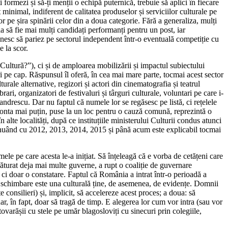
ormezi și să-ți menții o echipă puternică, trebuie să aplici în fiecare
it minimal, indiferent de calitatea produselor și serviciilor culturale pe
or pe șira spinării celor din a doua categorie. Fără a generaliza, mulți
a să fie mai mulți candidați performanți pentru un post, iar
ăznesc să pariez pe sectorul independent într-o eventuală competiție cu
e la scor.
Cultură?”), ci și de amploarea mobilizării și impactul subiectului
ri pe cap. Răspunsul îl oferă, în cea mai mare parte, tocmai acest sector
ale alternative, regizori și actori din cinematografia și teatrul
ri, organizatori de festivaluri și târguri culturale, voluntari pe care i-
ndrescu. Dar nu faptul că numele lor se regăsesc pe listă, ci rețelele
 conta mai puțin, puse la un loc pentru o cauză comună, reprezintă o
n alte localități, după ce instituțiile ministerului Culturii condus atunci
inuând cu 2012, 2013, 2014, 2015 și până acum este explicabil tocmai
le pe care acesta le-a inițiat. Să înțeleagă că e vorba de cetățeni care
ăturat deja mai multe guverne, a rupt o coaliție de guvernare
 ci doar o constatare. Faptul că România a intrat într-o perioadă a
stă schimbare este una culturală ține, de asemenea, de evidențe. Domnii
e consilieri) și, implicit, să accelereze acest proces; a doua: să
 în fapt, doar să tragă de timp. E alegerea lor cum vor intra (sau vor
ovarășii cu stele pe umăr blagosloviți cu sinecuri prin colegiile,