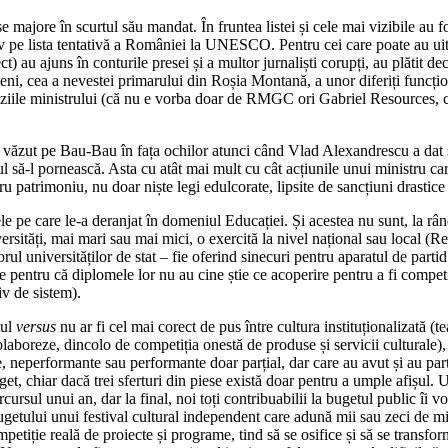
 majore în scurtul său mandat. În fruntea listei și cele mai vizibile au f
ctiv pe lista tentativă a României la UNESCO. Pentru cei care poate au u
t) au ajuns în conturile presei și a multor jurnaliști corupți, au plătit de
udețeni, cea a nevestei primarului din Roșia Montană, a unor diferiți func
ciziile ministrului (că nu e vorba doar de RMGC ori Gabriel Resources, ci
au văzut pe Bau-Bau în fața ochilor atunci când Vlad Alexandrescu a dat 
jul să-l pornească. Asta cu atât mai mult cu cât acțiunile unui ministru c
patrimoniu, nu doar niște legi edulcorate, lipsite de sancțiuni drastice ș
 pe care le-a deranjat în domeniul Educației. Și acestea nu sunt, la rând
iversități, mai mari sau mai mici, o exercită la nivel național sau local 
ul universităților de stat – fie oferind sinecuri pentru aparatul de partid 
 pentru că diplomele lor nu au cine știe ce acoperire pentru a fi competit
iv de sistem).
nul
versus
nu ar fi cel mai corect de pus între cultura instituționalizată (t
aboreze, dincolo de competiția onestă de produse și servicii culturale), d
, neperformante sau performante doar parțial, dar care au avut și au parte
buget, chiar dacă trei sferturi din piese există doar pentru a umple afișul
sul unui an, dar la final, noi toți contribuabilii la bugetul public îi vom p
getului unui festival cultural independent care adună mii sau zeci de mii
 competiție reală de proiecte și programe, tind să se osifice și să se transf