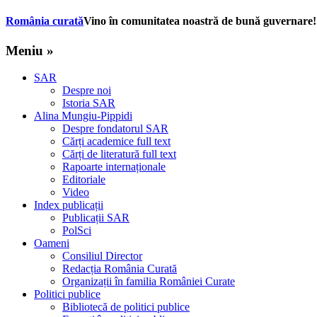
România curată
Vino în comunitatea noastră de bună guvernare!
Meniu »
SAR
Despre noi
Istoria SAR
Alina Mungiu-Pippidi
Despre fondatorul SAR
Cărți academice full text
Cărți de literatură full text
Rapoarte internaționale
Editoriale
Video
Index publicații
Publicații SAR
PolSci
Oameni
Consiliul Director
Redacția România Curată
Organizații în familia României Curate
Politici publice
Bibliotecă de politici publice