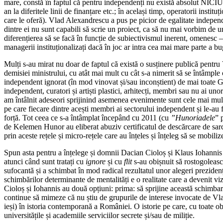
mare, constă în faptul că pentru independenți nu există absolut NICIUN p
an la diferitele linii de finanțare etc.; în același timp, operatorii instit
care le oferă). Vlad Alexandrescu a pus pe picior de egalitate independen
dintre ei nu sunt capabili să scrie un proiect, ca să nu mai vorbim de u
diferențierea să se facă în funcție de subiectivismul inerent, omenesc –
managerii instituționalizați dacă în joc ar intra cea mai mare parte a bug
Mulți s-au mirat nu doar de faptul că există o susținere publică pentru
demisiei ministrului, cu atât mai mult cu cât s-a nimerit să se întâmple
independent ignorat (în mod vinovat și/sau inconștient) de mai toate Guv
independent, curatori și artiști plastici, arhitecți, membri sau nu ai un
am întâlnit adeseori sprijinind asemenea evenimente sunt cele mai multe
pe care fiecare dintre acești membri ai sectorului independent și le-au
forță. Tot ceea ce s-a întâmplat începând cu 2011 (cu
”Hunoriadele
” 
de Kelemen Hunor au eliberat abuziv certificatul de descărcare de sa
prin aceste rețele și micro-rețele care au înțeles și înțeleg să se mobil
Spun asta pentru a înțelege și domnii Dacian Cioloș și Klaus Iohannis c
atunci când sunt tratați cu
ignore
și cu
flit
s-au obișnuit să rostogoleasc
sufocantă și a schimbat în mod radical rezultatul unor alegeri prezidenț
schimbărilor determinante de mentalități e o realitate care a devenit vi
Cioloș și Iohannis au două opțiuni: prima: să sprijine această schimbare, 
continue să mimeze că nu știu de grupurile de interese invocate de Vla
ieși) în istoria contemporană a României. O istorie pe care, cu toate ob
universitățile și academiile serviciilor secrete și/sau de miliție.