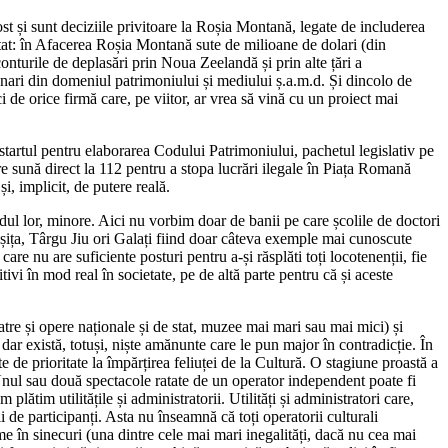
ost și sunt deciziile privitoare la Roșia Montană, legate de includerea
itat: în Afacerea Roșia Montană sute de milioane de dolari (din
conturile de deplasări prin Noua Zeelandă și prin alte țări a
ționari din domeniul patrimoniului și mediului ș.a.m.d. Și dincolo de
 de orice firmă care, pe viitor, ar vrea să vină cu un proiect mai
startul pentru elaborarea Codului Patrimoniului, pachetul legislativ pe
are sună direct la 112 pentru a stopa lucrări ilegale în Piața Romană
i, implicit, de putere reală.
ul lor, minore. Aici nu vorbim doar de banii pe care școlile de doctori
(Reșița, Târgu Jiu ori Galați fiind doar câteva exemple mai cunoscute
care nu are suficiente posturi pentru a-și răsplăti toți locotenenții, fie
ivi în mod real în societate, pe de altă parte pentru că și aceste
eatre și opere naționale și de stat, muzee mai mari sau mai mici) și
ar există, totuși, niște amănunte care le pun major în contradicție. În
 de prioritate la împărțirea feliuței de la Cultură. O stagiune proastă a
. Unul sau două spectacole ratate de un operator independent poate fi
lătim utilitățile și administratorii. Utilități și administratori care,
 de participanți. Asta nu înseamnă că toți operatorii culturali
orme în sinecuri (una dintre cele mai mari inegalități, dacă nu cea mai