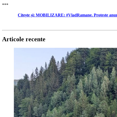
***
Citește și:
MOBILIZARE: #VladRamane. Proteste anunțat
Articole recente