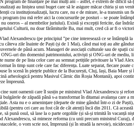
rogram de finanțare pe mai mulți ani – astfel, e extrem de dificil să-ți f
uționalizați au liniștea unui buget care să le asigure măcar chiria și un ven
ții cu instituționalizații, lucru care, nu e de mirare, le-a transmis un fi
n program (nu mă refer aici la concursurile pe posturi – se poate întâmpl
 nu oneros – al membrilor juriului). Există și excepții fericite, dar îndr
etului Culturii, nu doar fărâmiturile Ba, mai mult, cred că ar fi o victori
 Vlad Alexandrescu (pe principiul ”pe cine interesează ce se întâmplă la 
 cu câteva zile înainte de Paști (și de 1 Mai), când mai toți au alte gându
ernele de până acum. Manageri de asociații culturale sau de spații cultur
or ONG-uri din domeniul patrimoniului, activiști și ONG-uri de mediu, libra
 nume de pe lista celor care au semnat petițiile privitoare la Vlad Alexa
 format în timp sunt cele care fac diferența. Luate separat, fiecare poate
puse în scenă în piețele publice de la București, Cluj, Iași, Baia Mare și î
rcină arheologică pentru Masivul Cârnic din Roșia Montană), apoi cont
izeze împreună.
ine sunt oamenii care îl susțin pe ministrul Vlad Alexandrescu și reforme
ă bulgărele de zăpadă până s-a transformat în ditamai avalanșa care a m
iale. Asta nu e o amenințare (departe de mine gândul într-o zi de Paști),
zibilă (pentru cei care au fost cât de cât atenți) încă din 2011. Că acea
să pună osul, să lase la o parte orgoliile (și să-și trimită în vacanță nișt
d Alexandrescu, să mimeze reforma (cu unii precum ministrul Curaj), dar,
stacolele, o vom scrie noi, împreună (și în stradă la nevoie), nicidecum t