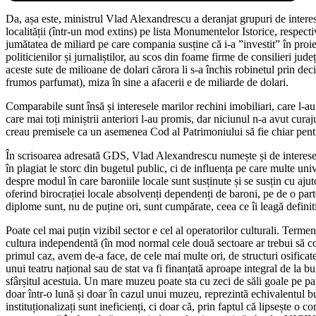
Da, așa este, ministrul Vlad Alexandrescu a deranjat grupuri de interese
localității (într-un mod extins) pe lista Monumentelor Istorice, respe
jumătatea de miliard pe care compania susține că i-a ”investit” în proiec
politicienilor și jurnaliștilor, au scos din foame firme de consilieri j
aceste sute de milioane de dolari cărora li s-a închis robinetul prin de
frumos parfumat), miza în sine a afacerii e de miliarde de dolari.
Comparabile sunt însă și interesele marilor rechini imobiliari, care l-
care mai toți miniștrii anteriori l-au promis, dar niciunul n-a avut cura
creau premisele ca un asemenea Cod al Patrimoniului să fie chiar pentru 
În scrisoarea adresată GDS, Vlad Alexandrescu numește și de interesele
în plagiat le storc din bugetul public, ci de influența pe care multe un
despre modul în care baroniile locale sunt susținute și se susțin cu ajutor
oferind birocrației locale absolvenți dependenți de baroni, pe de o parte
diplome sunt, nu de puține ori, sunt cumpărate, ceea ce îi leagă definit
Poate cel mai puțin vizibil sector e cel al operatorilor culturali. Terme
cultura independentă (în mod normal cele două sectoare ar trebui să col
primul caz, avem de-a face, de cele mai multe ori, de structuri osificate
unui teatru național sau de stat va fi finanțată aproape integral de la 
sfârșitul acestuia. Un mare muzeu poate sta cu zeci de săli goale pe parcur
doar într-o lună și doar în cazul unui muzeu, reprezintă echivalentul bu
instituționalizați sunt ineficienți, ci doar că, prin faptul că lipsește o