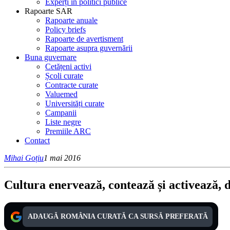
Experți în politici publice
Rapoarte SAR
Rapoarte anuale
Policy briefs
Rapoarte de avertisment
Rapoarte asupra guvernării
Buna guvernare
Cetățeni activi
Școli curate
Contracte curate
Valuemed
Universități curate
Campanii
Liste negre
Premiile ARC
Contact
Mihai Goțiu
1 mai 2016
Cultura enervează, contează și activează, 
ADAUGĂ ROMÂNIA CURATĂ CA SURSĂ PREFERATĂ